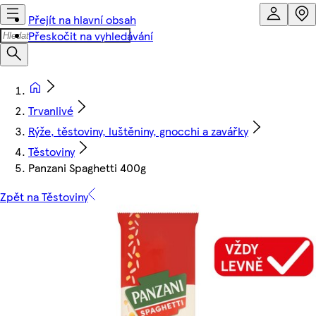
Přejít na hlavní obsah
Přeskočit na vyhledávání
Trvanlivé
Rýže, těstoviny, luštěniny, gnocchi a zavářky
Těstoviny
Panzani Spaghetti 400g
Zpět na Těstoviny