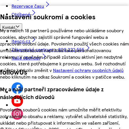
Rezervace času
Oblíbené
Nastavení soukromí a cookies
Kontakt
My a našich 18 partnerů používáme nebo ukládáme soubory
cookies, abychom zajistili správné fungování webu a
itesco.cz
zpracovali osobní údaje. Povolením použití všech cookies nám
Zákaznické centrum - 800 222 555
umožníte zobrazovat například také personalizovanou
reklamu. V opačném případě zůstanou aktivní jen nezbytné
Naše obchody
cookies, které potřebujeme k provozu webu. Své rozhodnutí
můžete kdykoliv změnit v
Nastavení ochrany osobních údajů
followUs
nebo kliknutím na odkaz Soukromí a cookies v patičce webu.
My a naši partneři zpracováváme údaje z
následujících důvodů
Povolením souborů cookies nám umožníte měřit efektivitu
zobrazeného obsahu a reklamy, vytvářet uživatelské statistiky,
ukládat nebo přistupovat k informacím ve vašem zařízení,