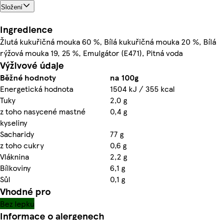
Složení
Ingredience
Žlutá kukuřičná mouka 60 %, Bílá kukuřičná mouka 20 %, Bílá
rýžová mouka 19, 25 %, Emulgátor (E471), Pitná voda
Výživové údaje
Běžné hodnoty
na 100g
Energetická hodnota
1504 kJ / 355 kcal
Tuky
2,0 g
z toho nasycené mastné
0,4 g
kyseliny
Sacharidy
77 g
z toho cukry
0,6 g
Vláknina
2,2 g
Bílkoviny
6,1 g
Sůl
0,1 g
Vhodné pro
Bez lepku
Informace o alergenech