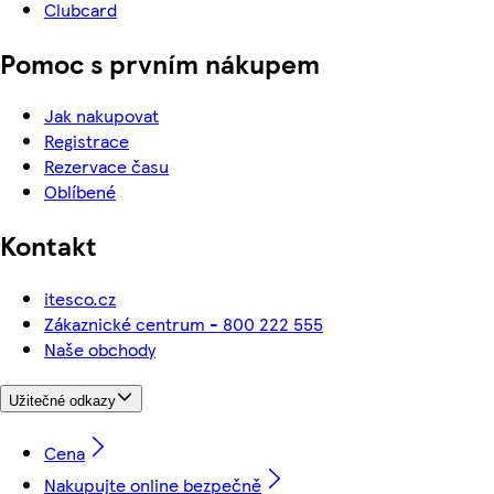
Clubcard
Pomoc s prvním nákupem
Jak nakupovat
Registrace
Rezervace času
Oblíbené
Kontakt
itesco.cz
Zákaznické centrum - 800 222 555
Naše obchody
Užitečné odkazy
Cena
Nakupujte online bezpečně