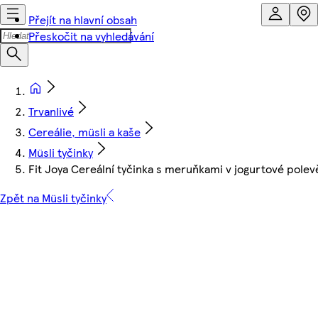
Přejít na hlavní obsah
Přeskočit na vyhledávání
Trvanlivé
Cereálie, müsli a kaše
Müsli tyčinky
Fit Joya Cereální tyčinka s meruňkami v jogurtové polev
Zpět na Müsli tyčinky