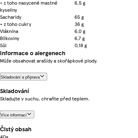
- z toho nasycené mastné
6,5 g
kyseliny
Sacharidy
65 g
- z toho cukry
36 g
Vláknina
6,0 g
Bílkoviny
6,7 g
Sůl
0,18 g
Informace o alergenech
Může obsahovat arašídy a skořápkové plody.
Skladování a příprava
Skladování
Skladujte v suchu, chraňte před teplem.
Více informací
Čistý obsah
40g