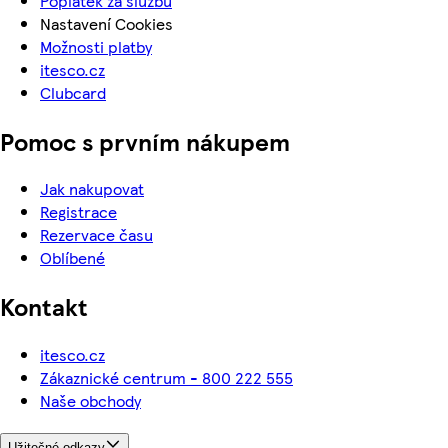
Poplatek za službu
Nastavení Cookies
Možnosti platby
itesco.cz
Clubcard
Pomoc s prvním nákupem
Jak nakupovat
Registrace
Rezervace času
Oblíbené
Kontakt
itesco.cz
Zákaznické centrum - 800 222 555
Naše obchody
Užitečné odkazy