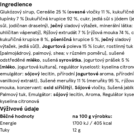
Ingredience
Glukózový sirup, Cereálie 25 % (
ovesné
vločky 11 %, kukuřičné
lupínky 7 % [kukuřičná krupice 92 %, cukr, jedlá sůl s jódem (j
sůl, jodičnan draselný),
ječný
sladový výtažek, minerální látka:
uhličitan vápenatý], Rýžový extrudát 7 % [rýžová mouka 74 %, c
kukuřičná krupice 8 %,
pšeničná
krupice 5 %,
ječný
sladový
výtažek, jedlá sůl]),
Jogurtová
poleva 15 % (cukr, rostlinný tuk
[palmojádrový, palmový, shea; v různém poměru], sušené
odstředěné
mléko
, sušená
syrovátka
, jogurtový prášek 5 %
[
mléko
, jogurtová kultura], regulátor kyselosti: kyselina citron
emulgátor:
sójový
lecitin, přírodní
jogurtové
aroma, přírodní
vanilkový extrakt), Sušené meruňky 11 % (meruňky 95 %, rýžov
mouka, konzervant:
oxid
siřičitý
),
Sójové
vločky, Sušená jablk
Palmový tuk, Emulgátor:
sójový
lecitin, Aroma, Regulátor kyse
kyselina citronová
Výživové údaje
Běžné hodnoty
na 100 g výrobku:
Energie
1700 kJ / 405 kcal
Tuky
12 g