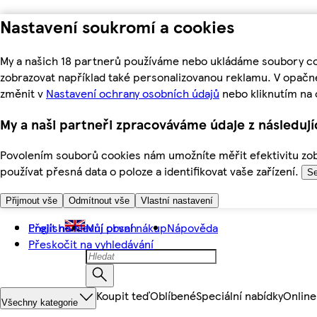
Nastavení soukromí a cookies
My a našich 18 partnerů používáme nebo ukládáme soubory coo
zobrazovat například také personalizovanou reklamu. V opačn
změnit v
Nastavení ochrany osobních údajů
nebo kliknutím na 
My a naši partneři zpracováváme údaje z následuj
Povolením souborů cookies nám umožníte měřit efektivitu zobr
používat přesná data o poloze a identifikovat vaše zařízení.
Se
Přijmout vše
Odmítnout vše
Vlastní nastavení
Přejít na hlavní obsah
English
Můj první nákup
Nápověda
Přeskočit na vyhledávání
Koupit teď
Oblíbené
Speciální nabídky
Online
Všechny kategorie