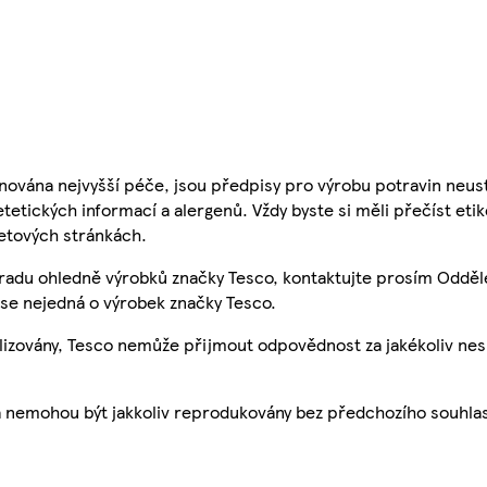
nována nejvyšší péče, jsou předpisy pro výrobu potravin neust
etetických informací a alergenů. Vždy byste si měli přečíst eti
etových stránkách.
 radu ohledně výrobků značky Tesco, kontaktujte prosím Odděl
se nejedná o výrobek značky Tesco.
ualizovány, Tesco nemůže přijmout odpovědnost za jakékoliv ne
a nemohou být jakkoliv reprodukovány bez předchozího souhla