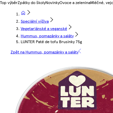
Top výběr
Zpátky do školy
Novinky
Ovoce a zelenina
Mléčné, vejc
Speciální výživa
Vegetariánské a veganské
Hummus, pomazánky a saláty
LUNTER Paté de tofu Brusinky 75g
Zpět na Hummus, pomazánky a saláty