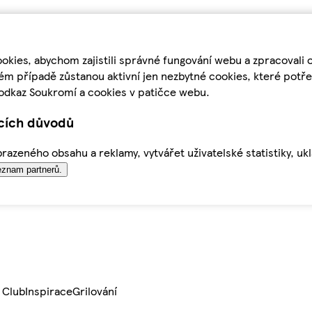
kies, abychom zajistili správné fungování webu a zpracovali 
ém případě zůstanou aktivní jen nezbytné cookies, které pot
odkaz Soukromí a cookies v patičce webu.
ících důvodů
azeného obsahu a reklamy, vytvářet uživatelské statistiky, uk
znam partnerů.
 Club
Inspirace
Grilování