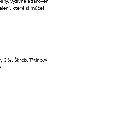
iny, výživné a zároveň
alení, které si můžeš
y 3 %, Škrob, Třtinový
y