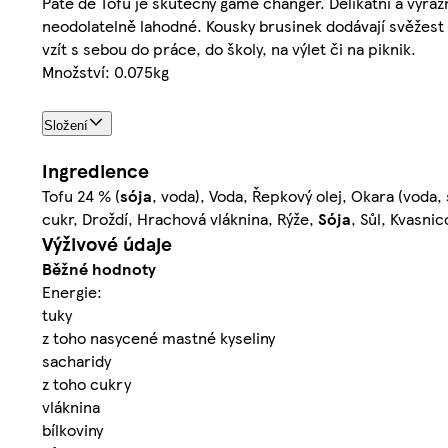
Paté de Tofu je skutečný game changer. Delikátní a výra
neodolatelně lahodné. Kousky brusinek dodávají svěžest 
vzít s sebou do práce, do školy, na výlet či na piknik.
Množství: 0.075kg
Složení
Ingredience
Tofu 24 % (
sója
, voda), Voda, Řepkový olej, Okara (voda, 
cukr, Droždí, Hrachová vláknina, Rýže,
Sója
, Sůl, Kvasni
Výživové údaje
Běžné hodnoty
Energie:
tuky
z toho nasycené mastné kyseliny
sacharidy
z toho cukry
vláknina
bílkoviny