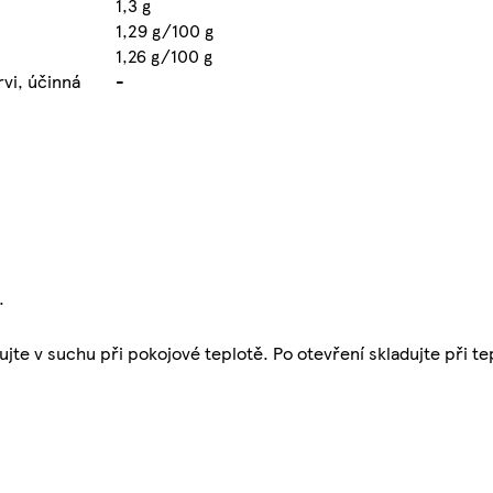
1,3 g
1,29 g/100 g
1,26 g/100 g
rvi, účinná
-
.
ujte v suchu při pokojové teplotě. Po otevření skladujte při te