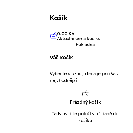
Košík
0,00 Kč
Aktuální cena košíku
0,00 Kč
Aktuální cena košíku
Pokladna
Váš košík
Vyberte službu, která je pro Vás
nejvhodnější
Prázdný košík
Tady uvidíte položky přidané do
košíku