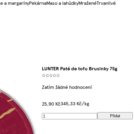
e a margaríny
Pekárna
Maso a lahůdky
Mražené
Trvanlivé
LUNTER Paté de tofu Brusinky 75g
Zatím žádné hodnocení
345,33 Kč/kg
25,90 Kč
Přidat