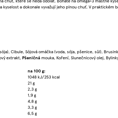
zná chuť, které se nedá odolat. Bohaté na omega-3 mastné kysel
a kyselost a dokonale vyvažují jeho plnou chuť. V praktickém b
sója), Cibule, Sójová omáčka (voda, sója, pšenice, sůl), Brusink
cový extrakt,
Pšeničná
mouka, Koření, Slunečnicový olej, Bylink
na 100 g:
1048 kJ/253 kcal
21 g
2,3 g
1,9 g
4,8 g
3,3 g
6,5 g