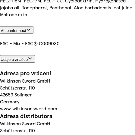
PEG-115M, PEG-7M, PEG-100, Cyclodextrin, Hydrogenated
jojoba oil, Tocopherol, Panthenol, Aloe barbadensis leaf juice,
Maltodextrin
Více informací
FSC - Mix - FSC® C009030.
Údaje o značce
Adresa pro vrácení
Wilkinson Sword GmbH
Schützenstr. 110
42659 Solingen
Germany
www.wilkinsonsword.com
Adresa distributora
Wilkinson Sword GmbH
Schützenstr. 110