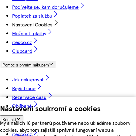
Podívejte se, kam doručujeme
Poplatek za službu
Nastavení Cookies
Možnosti platby
itesco.cz
Clubcard
Pomoc s prvním nákupem
Jak nakupovat
Registrace
Rezervace času
Oblíbené
Nastavení soukromí a cookies
Kontakt
My a našich 18 partnerů používáme nebo ukládáme soubory
cookies, abychom zajistili správné fungování webu a
itesco.cz