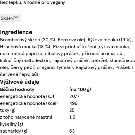
Bez lepku, Vhodné pro vegany
Složení
Ingredience
Bramborový škrob (30 %), Řepkový olej, Rýžová mouka (19 %),
Hrachová mouka (18 %), Pizza příchuť koření (rýžová mouka,
cukr, mletá paprika, cibulový prášek, přírodní aroma, sůl,
kukuřičný maltodextrin, rajčatový prášek, petržel, slunečnico
olej, černý pepř, oregano, tymián), Rajčatový prášek, Prášek z
červené řepy, Sůl
Výživové údaje
Běžné hodnoty
(na 100 g)
energetická hodnota (kJ)
2077
energetická hodnota (kcal)
496
tuky (g)
25
z toho nasycené mastné
1,9
kyseliny (g)
sacharidy (g)
63