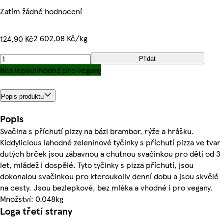
Zatím žádné hodnocení
2 602,08 Kč/kg
124,90 Kč
Přidat
Bez lepku
Vhodné pro vegany
Popis produktu
Popis
Svačina s příchutí pizzy na bázi brambor, rýže a hrášku.
Kiddylicious lahodné zeleninové tyčinky s příchutí pizza ve tva
dutých brček jsou zábavnou a chutnou svačinkou pro děti od 
let, mládež i dospělé. Tyto tyčinky s pizza příchutí, jsou
dokonalou svačinkou pro kteroukoliv denní dobu a jsou skvělé 
na cesty. Jsou bezlepkové, bez mléka a vhodné i pro vegany.
Množství: 0.048kg
Loga třetí strany