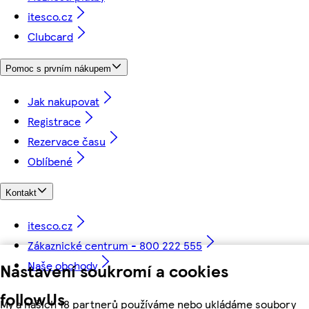
itesco.cz
Clubcard
Pomoc s prvním nákupem
Jak nakupovat
Registrace
Rezervace času
Oblíbené
Kontakt
itesco.cz
Zákaznické centrum - 800 222 555
Naše obchody
Nastavení soukromí a cookies
followUs
My a našich 18 partnerů používáme nebo ukládáme soubory