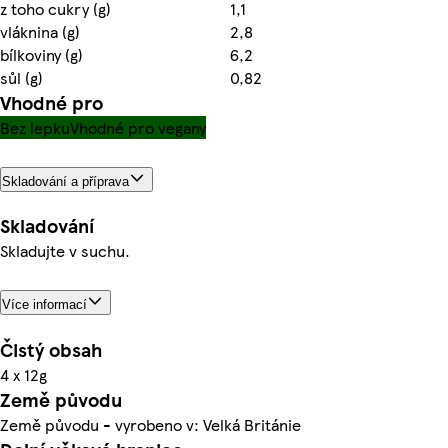
z toho cukry (g)
1,1
vláknina (g)
2,8
bílkoviny (g)
6,2
sůl (g)
0,82
Vhodné pro
Bez lepku
Vhodné pro vegany
Skladování a příprava
Skladování
Skladujte v suchu.
Více informací
Čistý obsah
4 x 12g
Země původu
Země původu - vyrobeno v: Velká Británie