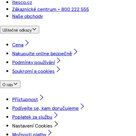
itesco.cz
Zákaznické centrum - 800 222 555
Naše obchody
Užitečné odkazy
Cena
Nakupujte online bezpečně
Podmínky používání
Soukromí a cookies
O nás
Přístupnost
Podívejte se, kam doručujeme
Poplatek za službu
Nastavení Cookies
Možnosti platby