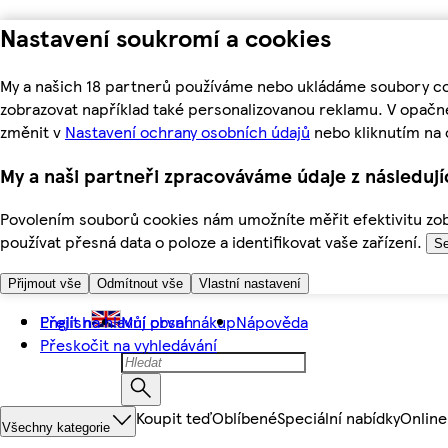
Nastavení soukromí a cookies
My a našich 18 partnerů používáme nebo ukládáme soubory coo
zobrazovat například také personalizovanou reklamu. V opačn
změnit v
Nastavení ochrany osobních údajů
nebo kliknutím na 
My a naši partneři zpracováváme údaje z následuj
Povolením souborů cookies nám umožníte měřit efektivitu zobr
používat přesná data o poloze a identifikovat vaše zařízení.
Se
Přijmout vše
Odmítnout vše
Vlastní nastavení
Přejít na hlavní obsah
English
Můj první nákup
Nápověda
Přeskočit na vyhledávání
Koupit teď
Oblíbené
Speciální nabídky
Online
Všechny kategorie