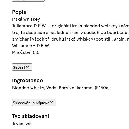
Popis
Irská whiskey
Tullamore D.E.W. - originální irská blended whiskey znám
trojitá destilace a následné zrání v sudech po bourbonu 
smíchání všech tří druhů irské whiskey (pot still, grain, m
Williamse – D.E.W.
Množství: 0.5l
Složení
Ingredience
Blended whisky, Voda, Barvivo: karamel (E150a)
Skladování a příprava
Typ skladování
Trvanlivé