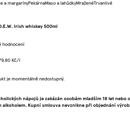
e a margaríny
Pekárna
Maso a lahůdky
Mražené
Trvanlivé
D.E.W. Irish whiskey 500ml
é hodnocení
79,80 Kč/l
ukt je momentálně nedostupný.
oholických nápojů je zakázán osobám mladším 18 let neb
 alkoholem. Kupní smlouva nevznikne při objednání výrob