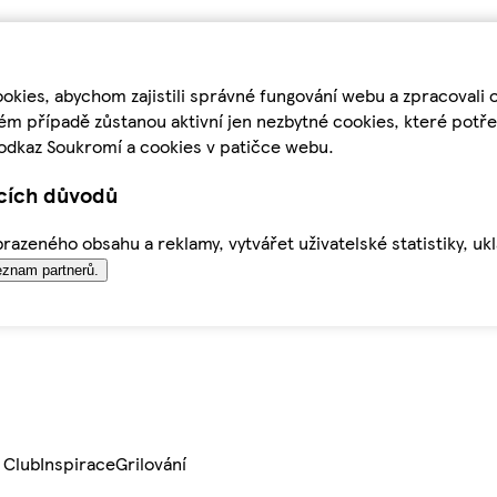
kies, abychom zajistili správné fungování webu a zpracovali 
ém případě zůstanou aktivní jen nezbytné cookies, které pot
odkaz Soukromí a cookies v patičce webu.
ících důvodů
azeného obsahu a reklamy, vytvářet uživatelské statistiky, uk
znam partnerů.
 Club
Inspirace
Grilování