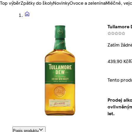
Top výběr
Zpátky do školy
Novinky
Ovoce a zelenina
Mléčné, vejc
Tullamore 
Zatím žádn
8
439,90 Kč
Tento prod
Prodej alk
ovlivněným
let.
Popis produktu