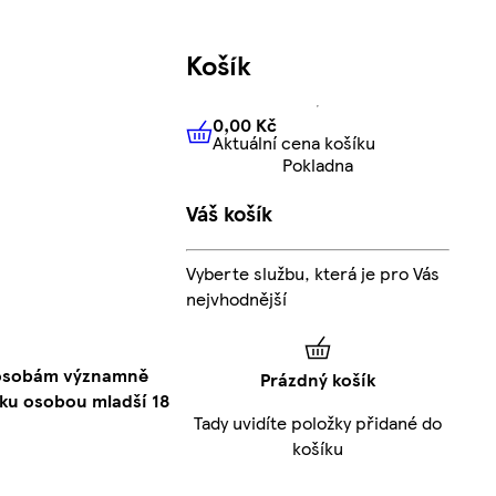
Košík
0,00 Kč
Aktuální cena košíku
0,00 Kč
Aktuální cena košíku
Pokladna
Váš košík
Vyberte službu, která je pro Vás
nejvhodnější
o osobám významně
Prázdný košík
ku osobou mladší 18
Tady uvidíte položky přidané do
košíku