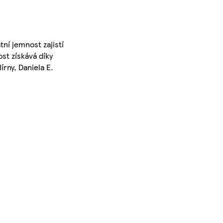
ní jemnost zajistí
st získává díky
írny, Daniela E.