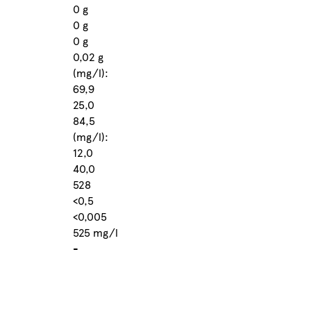
0 g
0 g
0 g
0,02 g
(mg/l):
69,9
25,0
84,5
(mg/l):
12,0
40,0
528
<0,5
<0,005
525 mg/l
-