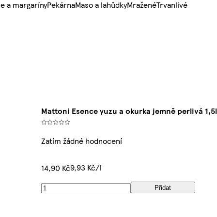
e a margaríny
Pekárna
Maso a lahůdky
Mražené
Trvanlivé
Mattoni Esence yuzu a okurka jemně perlivá 1,5l
Zatím žádné hodnocení
9,93 Kč/l
14,90 Kč
Přidat