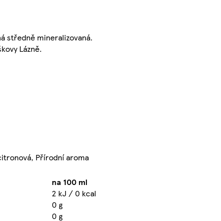
ná středně mineralizovaná.
škovy Lázně.
 citronová, Přírodní aroma
na 100 ml
2 kJ / 0 kcal
0 g
0 g