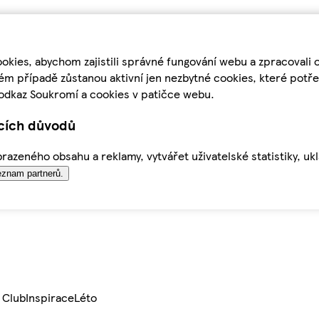
kies, abychom zajistili správné fungování webu a zpracovali 
ém případě zůstanou aktivní jen nezbytné cookies, které pot
odkaz Soukromí a cookies v patičce webu.
ících důvodů
azeného obsahu a reklamy, vytvářet uživatelské statistiky, uk
znam partnerů.
 Club
Inspirace
Léto