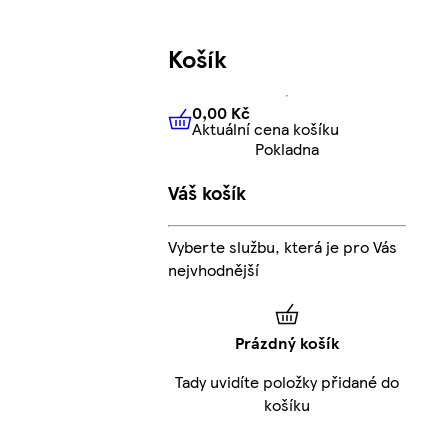
Košík
0,00 Kč
Aktuální cena košíku
0,00 Kč
Aktuální cena košíku
Pokladna
Váš košík
Vyberte službu, která je pro Vás
nejvhodnější
Prázdný košík
Tady uvidíte položky přidané do
košíku