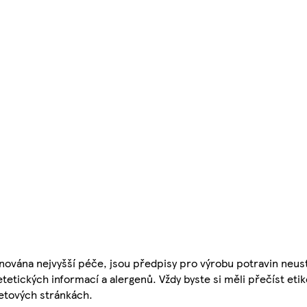
nována nejvyšší péče, jsou předpisy pro výrobu potravin neust
etetických informací a alergenů. Vždy byste si měli přečíst eti
etových stránkách.