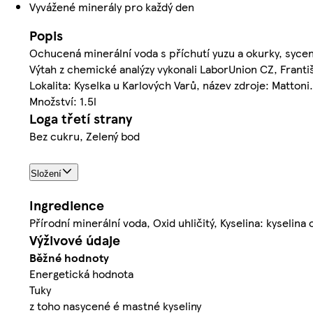
Vyvážené minerály pro každý den
Popis
Ochucená minerální voda s příchutí yuzu a okurky, syce
Výtah z chemické analýzy vykonali LaborUnion CZ, Franti
Lokalita: Kyselka u Karlových Varů, název zdroje: Mattoni.
Množství: 1.5l
Loga třetí strany
Bez cukru, Zelený bod
Složení
Ingredience
Přírodní minerální voda, Oxid uhličitý, Kyselina: kyselina
Výživové údaje
Běžné hodnoty
Energetická hodnota
Tuky
z toho nasycené é mastné kyseliny