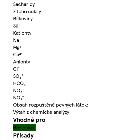
Sacharidy
z toho cukry
Bílkoviny
Sůl
Kationty
Na⁺
Mg²⁺
Ca²⁺
Anionty
Cl⁻
SO₄²⁻
HCO₃⁻
NO₃⁻
NO₂⁻
Obsah rozpuštěné pevných látek:
Výtah z chemické analýzy
Vhodné pro
Bez cukru
Přísady