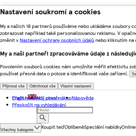
Nastavení soukromí a cookies
My a našich 18 partnerů používáme nebo ukládáme soubory coo
zobrazovat například také personalizovanou reklamu. V opačn
změnit v
Nastavení ochrany osobních údajů
nebo kliknutím na 
My a naši partneři zpracováváme údaje z následuj
Povolením souborů cookies nám umožníte měřit efektivitu zobr
používat přesná data o poloze a identifikovat vaše zařízení.
Se
Přijmout vše
Odmítnout vše
Vlastní nastavení
Přejít na hlavní obsah
English
Můj první nákup
Nápověda
Přeskočit na vyhledávání
Koupit teď
Oblíbené
Speciální nabídky
Online
Všechny kategorie