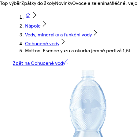
Top výběr
Zpátky do školy
Novinky
Ovoce a zelenina
Mléčné, vejc
Nápoje
Vody, minerálky a funkční vody
Ochucené vody
Mattoni Esence yuzu a okurka jemně perlivá 1,5l
Zpět na Ochucené vody