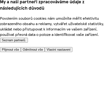
My a naši partneři zpracováváme údaje z
následujících důvodů
Povolením souborů cookies nám umožníte měřit efektivitu
zobrazeného obsahu a reklamy, vytvářet uživatelské statistiky,
ukládat nebo přistupovat k informacím ve vašem zařízení,
používat přesná data o poloze a identifikovat vaše zařízení.
Seznam partnerů.
Přijmout vše
Odmítnout vše
Vlastní nastavení
Užitečné odkazy
Cena
Nakupujte online bezpečně
Podmínky používání