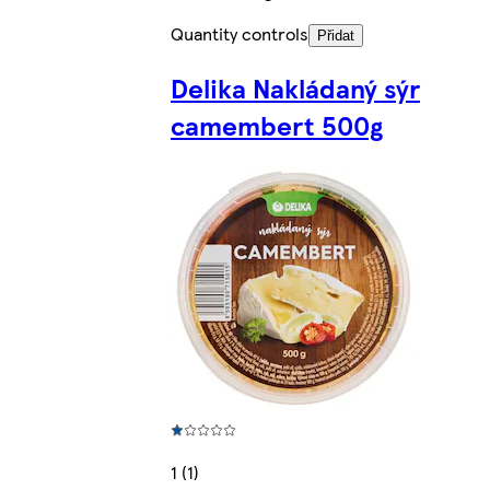
Quantity controls
Přidat
Delika Nakládaný sýr
camembert 500g
1 (1)