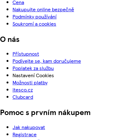
Cena
Nakupujte online bezpečně
Podmínky používání
Soukromí a cookies
O nás
Přístupnost
Podívejte se, kam doručujeme
Poplatek za službu
Nastavení Cookies
Možnosti platby
itesco.cz
Clubcard
Pomoc s prvním nákupem
Jak nakupovat
Registrace