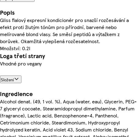
Popis
Gliss fialový expresní kondicionér pro snazší rozčesávání a
efekt proti žlutým tónům pro přírodní, barvené nebo
melírované blond vlasy. Se směsí peptidů a výtažkem z
borůvek. Okamžitá vylepšená rozčesatelnost.
Množství: 0.2l
Loga třetí strany
Vhodné pro vegany
Složení
Ingredience
Alcohol denat. (49, 1 vol. %), Aqua (water, eau), Glycerin, PEG-
7 glyceryl cocoate, Stearamidopropyl dimethylamine, Parfum
(fragrance), Lactic acid, Benzophenone-4, Panthenol,
Cetrimonium chloride, Steardimonium, Hydroxypropyl
hydrolyzed keratin, Acid violet 43, Sodium chloride, Benzyl
alcohol, Vaccinium myrtillus fruit extract, Alpha-isomethyl