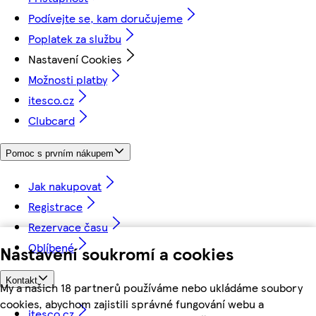
Podívejte se, kam doručujeme
Poplatek za službu
Nastavení Cookies
Možnosti platby
itesco.cz
Clubcard
Pomoc s prvním nákupem
Jak nakupovat
Registrace
Rezervace času
Oblíbené
Nastavení soukromí a cookies
Kontakt
My a našich 18 partnerů používáme nebo ukládáme soubory
cookies, abychom zajistili správné fungování webu a
itesco.cz