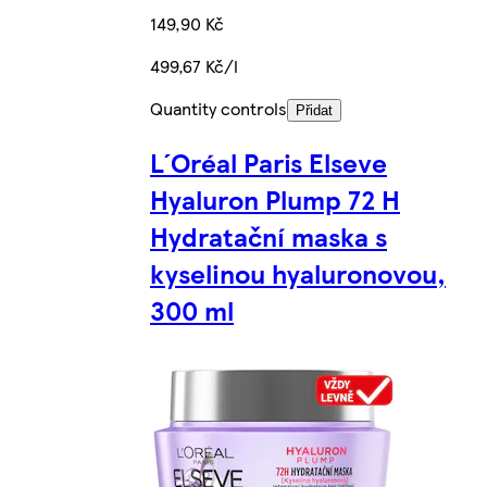
149,90 Kč
499,67 Kč/l
Quantity controls
Přidat
L´Oréal Paris Elseve
Hyaluron Plump 72 H
Hydratační maska s
kyselinou hyaluronovou,
300 ml