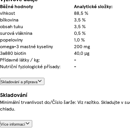
Běžné hodnoty
Analytické složky:
vlhkost
88,5 %
bílkovina
3,5 %
obsah tuku
3,5 %
surová vláknina
0,5 %
popeloviny
1,0 %
omega-3 mastné kyseliny
200 mg
3a880 biotin
40,0 μg
Přídavné látky / kg:
-
Nutriční fyziologické přísady:
-
Skladování a příprava
Skladování
Minimální trvanlivost do/Číslo šarže: Viz razítko. Skladujte v s
chladu.
Více informací