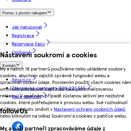
Pomoc s prvním nákupem
Jak nakupovat
Registrace
Rezervace času
Oblíbené
Nastavení soukromí a cookies
Kontakt
My a našich 18 partnerů používáme nebo ukládáme soubory
cookies, abychom zajistili správné fungování webu a
itesco.cz
zpracovali osobní údaje. Povolením použití všech cookies nám
Zákaznické centrum - 800 222 555
umožníte zobrazovat například také personalizovanou
reklamu. V opačném případě zůstanou aktivní jen nezbytné
Naše obchody
cookies, které potřebujeme k provozu webu. Své rozhodnutí
můžete kdykoliv změnit v
Nastavení ochrany osobních údajů
followUs
nebo kliknutím na odkaz Soukromí a cookies v patičce webu.
My a naši partneři zpracováváme údaje z