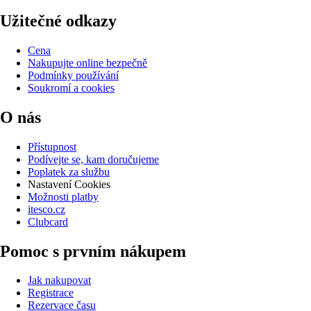
Užitečné odkazy
Cena
Nakupujte online bezpečně
Podmínky používání
Soukromí a cookies
O nás
Přístupnost
Podívejte se, kam doručujeme
Poplatek za službu
Nastavení Cookies
Možnosti platby
itesco.cz
Clubcard
Pomoc s prvním nákupem
Jak nakupovat
Registrace
Rezervace času