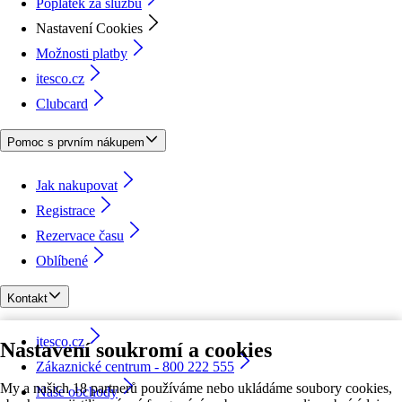
Poplatek za službu
Nastavení Cookies
Možnosti platby
itesco.cz
Clubcard
Pomoc s prvním nákupem
Jak nakupovat
Registrace
Rezervace času
Oblíbené
Kontakt
itesco.cz
Nastavení soukromí a cookies
Zákaznické centrum - 800 222 555
My a našich 18 partnerů používáme nebo ukládáme soubory cookies,
Naše obchody