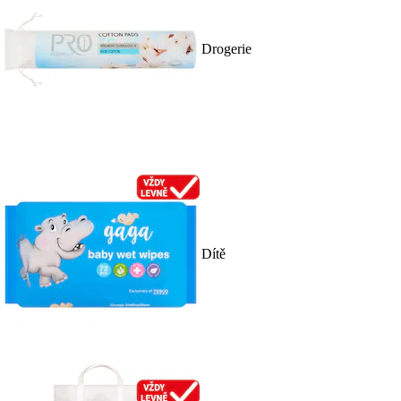
Drogerie
Dítě