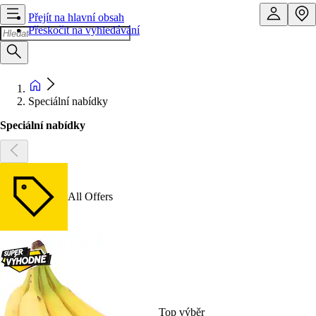
Přejít na hlavní obsah
Přeskočit na vyhledávání
Speciální nabídky
Speciální nabídky
All Offers
Top výběr