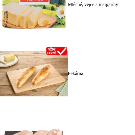
Mléčné, vejce a margaríny
Pekárna