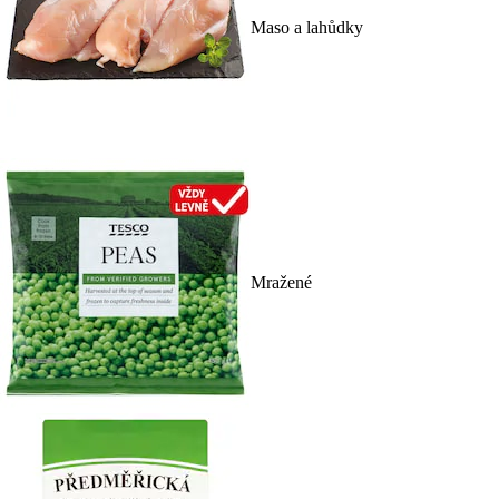
Maso a lahůdky
Mražené