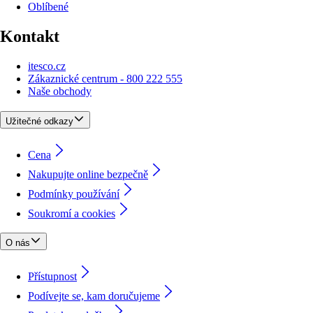
Oblíbené
Kontakt
itesco.cz
Zákaznické centrum - 800 222 555
Naše obchody
Užitečné odkazy
Cena
Nakupujte online bezpečně
Podmínky používání
Soukromí a cookies
O nás
Přístupnost
Podívejte se, kam doručujeme