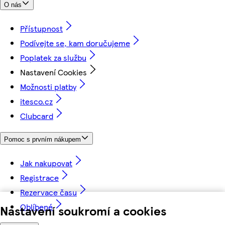
O nás
Přístupnost
Podívejte se, kam doručujeme
Poplatek za službu
Nastavení Cookies
Možnosti platby
itesco.cz
Clubcard
Pomoc s prvním nákupem
Jak nakupovat
Registrace
Rezervace času
Oblíbené
Nastavení soukromí a cookies