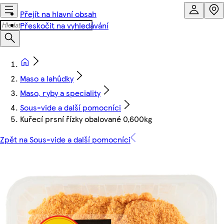
Přejít na hlavní obsah
Přeskočit na vyhledávání
Maso a lahůdky
Maso, ryby a speciality
Sous-vide a další pomocníci
Kuřecí prsní řízky obalované 0,600kg
Zpět na Sous-vide a další pomocníci