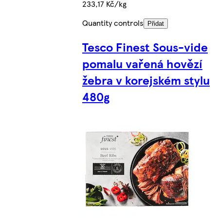
233,17 Kč/kg
Quantity controls
Přidat
Tesco Finest Sous-vide
pomalu vařená hovězí
žebra v korejském stylu
480g