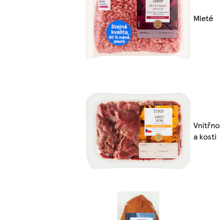
Mleté
Vnitřno
a kosti