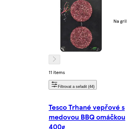
Na gril
11 items
Filtrovat a seřadit (44)
Tesco Trhané vepřové s
medovou BBQ omáčkou
400g