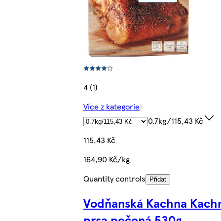
4 (1)
Více z kategorie
0.7kg/115,43 Kč
115,43 Kč
164,90 Kč/kg
Quantity controls
Přidat
Vodňanská Kachna Kach
prsa pečená 530g