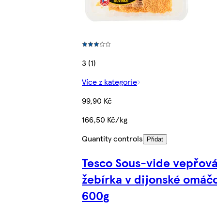
3 (1)
Více z kategorie
99,90 Kč
166,50 Kč/kg
Quantity controls
Přidat
Tesco Sous-vide vepřov
žebírka v dijonské omáč
600g