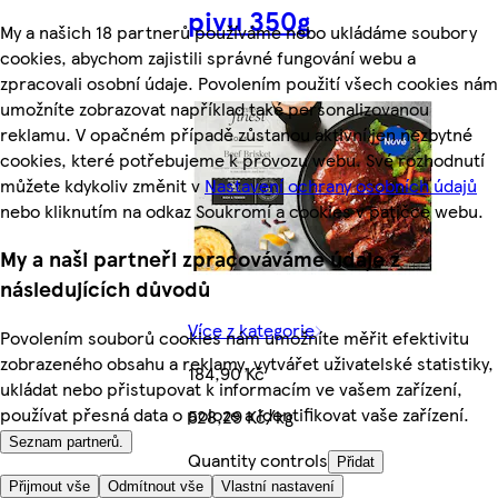
pivu 350g
My a našich 18 partnerů používáme nebo ukládáme soubory
cookies, abychom zajistili správné fungování webu a
zpracovali osobní údaje. Povolením použití všech cookies nám
umožníte zobrazovat například také personalizovanou
reklamu. V opačném případě zůstanou aktivní jen nezbytné
cookies, které potřebujeme k provozu webu. Své rozhodnutí
můžete kdykoliv změnit v
Nastavení ochrany osobních údajů
nebo kliknutím na odkaz Soukromí a cookies v patičce webu.
My a naši partneři zpracováváme údaje z
následujících důvodů
Více z kategorie
Povolením souborů cookies nám umožníte měřit efektivitu
zobrazeného obsahu a reklamy, vytvářet uživatelské statistiky,
184,90 Kč
ukládat nebo přistupovat k informacím ve vašem zařízení,
používat přesná data o poloze a identifikovat vaše zařízení.
528,29 Kč/kg
Seznam partnerů.
Quantity controls
Přidat
Přijmout vše
Odmítnout vše
Vlastní nastavení