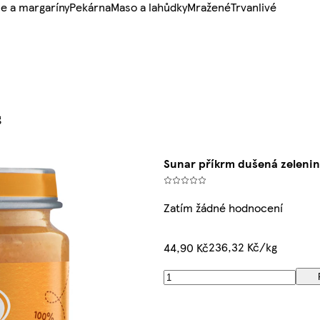
e a margaríny
Pekárna
Maso a lahůdky
Mražené
Trvanlivé
g
Sunar příkrm dušená zelenin
Zatím žádné hodnocení
236,32 Kč/kg
44,90 Kč