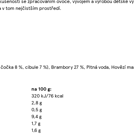
 zkušeností se zpracováním ovoce, vývojem a výrobou dětské vý
 v tom nejčistším prostředí.
 čočka 8 %, cibule 7 %), Brambory 27 %, Pitná voda, Hovězí ma
na 100 g:
320 kJ/76 kcal
2,8 g
0,5 g
9,4 g
1,7 g
1,6 g