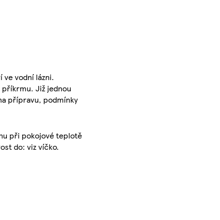
 ve vodní lázni.
 příkrmu. Již jednou
 na přípravu, podmínky
hu při pokojové teplotě
st do: viz víčko.