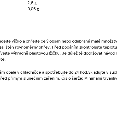
2,5 g
0,06 g
ndejte víčko a ohřejte celý obsah nebo odebrané malé množství
 zajištěn rovnoměrný ohřev. Před podáním zkontrolujte teplotu
ívejte výhradně plastovou lžičku. Je důležité dodržovat návod
ěte.
 obale v chladničce a spotřebujte do 24 hod.Skladujte v suc
řed přímým slunečním zářením. Číslo šarže: Minimální trvanlivo