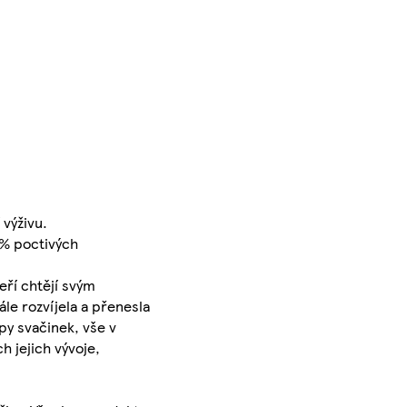
 výživu.
 % poctivých
eří chtějí svým
le rozvíjela a přenesla
py svačinek, vše v
h jejich vývoje,