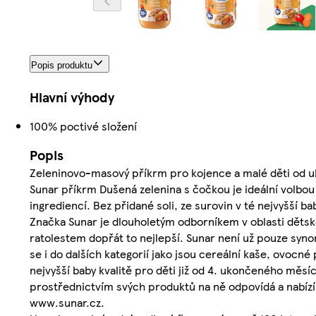
Popis produktu
Hlavní výhody
100% poctivé složení
Popis
Zeleninovo-masový příkrm pro kojence a malé děti od uko
Sunar příkrm Dušená zelenina s čočkou je ideální volbo
ingrediencí. Bez přidané soli, ze surovin v té nejvyšší ba
Značka Sunar je dlouholetým odborníkem v oblasti dětské
ratolestem dopřát to nejlepší. Sunar není už pouze syno
se i do dalších kategorií jako jsou cereální kaše, ovocn
nejvyšší baby kvalitě pro děti již od 4. ukončeného měsí
prostřednictvím svých produktů na ně odpovídá a nabízí 
www.sunar.cz.