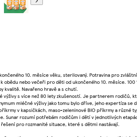
nčeného 10. měsíce věku, sterilovaný. Potravina pro zvláštní
u k obědu nebo večeři pro děti od ukončeného 10. měsíce. 100
by kvalitě. Navařeno hravě a s chutí.
 výživy s více než 80 lety zkušeností. Je partnerem rodičů, kt
nymum mléčné výživy jako tomu bylo dříve, jeho expertíza se dá
é příkrmy v kapsičkách, maso-zeleninové BIO příkrmy a různé ty
ce. Sunar rozumí potřebám rodičům i dětí v jednotlivých etapác
řešení pro rozmanité situace, které s dětmi nastávají.