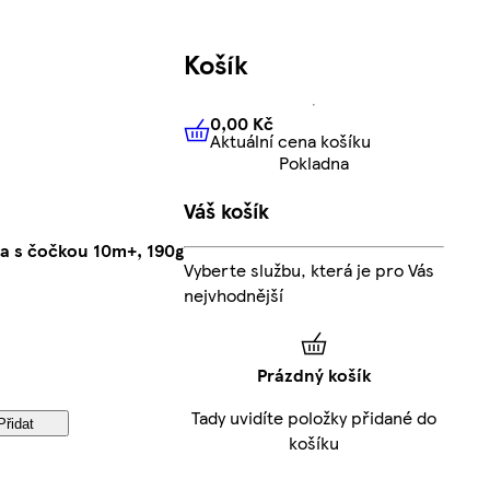
Košík
0,00 Kč
Aktuální cena košíku
0,00 Kč
Aktuální cena košíku
Pokladna
Váš košík
a s čočkou 10m+, 190g
Vyberte službu, která je pro Vás
nejvhodnější
Prázdný košík
Tady uvidíte položky přidané do
Přidat
košíku