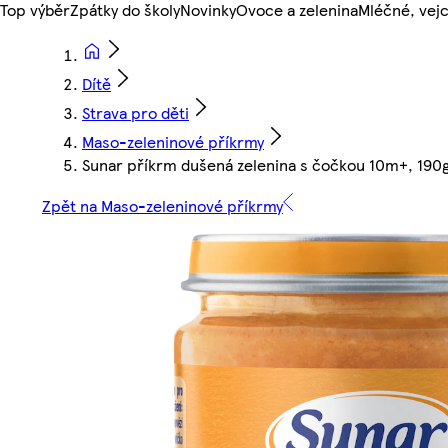
Top výběr
Zpátky do školy
Novinky
Ovoce a zelenina
Mléčné, vejc
Dítě
Strava pro děti
Maso-zeleninové příkrmy
Sunar příkrm dušená zelenina s čočkou 10m+, 190
Zpět na Maso-zeleninové příkrmy