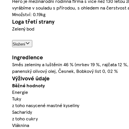
Hero je mezinárodní rodinná firma s více než 130 letou
vyrábíme v souladu s přírodou, s ohledem na čerstvost a
Množství: 0.19kg
Loga třetí strany
Zelený bod
Složení
Ingredience
Směs zeleniny a luštěnin 46 % (mrkev 19 %, rajčata 12 %,
panenský olivový olej, Česnek, Bobkový list 0, 02 %
Výživové údaje
Běžné hodnoty
Energie
Tuky
z toho nasycené mastné kyseliny
Sacharidy
z toho cukry
Vláknina