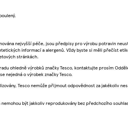
boulený.
nována nejvyšší péče, jsou předpisy pro výrobu potravin neust
etetických informací a alergenů. Vždy byste si měli přečíst eti
etových stránkách.
 radu ohledně výrobků značky Tesco, kontaktujte prosím Odděl
se nejedná o výrobek značky Tesco.
ualizovány, Tesco nemůže přijmout odpovědnost za jakékoliv ne
a nemohou být jakkoliv reprodukovány bez předchozího souhla