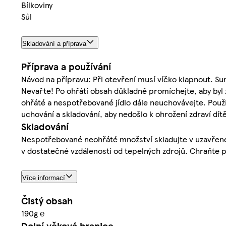
Bílkoviny
Sůl
Skladování a příprava
Příprava a používání
Návod na přípravu: Při otevření musí víčko klapnout. Su
Nevařte! Po ohřátí obsah důkladně promíchejte, aby byl
ohřáté a nespotřebované jídlo dále neuchovávejte. Použ
uchování a skladování, aby nedošlo k ohrožení zdraví dít
Skladování
Nespotřebované neohřáté množství skladujte v uzavřeném
v dostatečné vzdálenosti od tepelných zdrojů. Chraňte p
Více informací
Čistý obsah
190g ℮
Dolní věková hranice