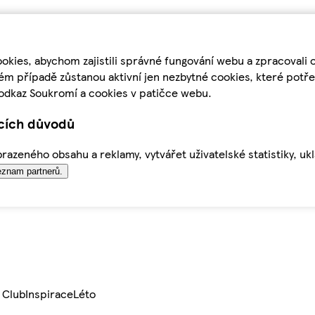
kies, abychom zajistili správné fungování webu a zpracovali 
ém případě zůstanou aktivní jen nezbytné cookies, které pot
odkaz Soukromí a cookies v patičce webu.
ících důvodů
azeného obsahu a reklamy, vytvářet uživatelské statistiky, uk
znam partnerů.
 Club
Inspirace
Léto