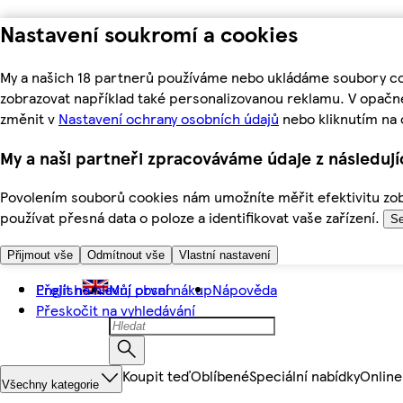
Nastavení soukromí a cookies
My a našich 18 partnerů používáme nebo ukládáme soubory coo
zobrazovat například také personalizovanou reklamu. V opačn
změnit v
Nastavení ochrany osobních údajů
nebo kliknutím na 
My a naši partneři zpracováváme údaje z následuj
Povolením souborů cookies nám umožníte měřit efektivitu zobr
používat přesná data o poloze a identifikovat vaše zařízení.
Se
Přijmout vše
Odmítnout vše
Vlastní nastavení
Přejít na hlavní obsah
English
Můj první nákup
Nápověda
Přeskočit na vyhledávání
Koupit teď
Oblíbené
Speciální nabídky
Online
Všechny kategorie