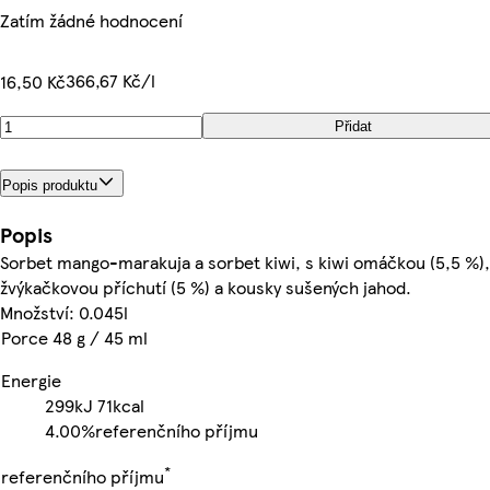
Zatím žádné hodnocení
366,67 Kč/l
16,50 Kč
Přidat
Popis produktu
Popis
Sorbet mango-marakuja a sorbet kiwi, s kiwi omáčkou (5,5 %),
žvýkačkovou příchutí (5 %) a kousky sušených jahod.
Množství: 0.045l
Porce 48 g / 45 ml
Energie
299kJ
71kcal
4.00%
referenčního příjmu
*
referenčního příjmu