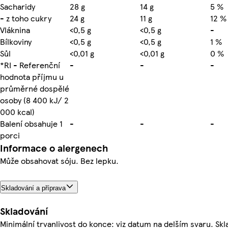
Sacharidy
28 g
14 g
5 %
- z toho cukry
24 g
11 g
12 %
Vláknina
<0,5 g
<0,5 g
-
Bílkoviny
<0,5 g
<0,5 g
1 %
Sůl
<0,01 g
<0,01 g
0 %
*RI - Referenční
-
-
-
hodnota příjmu u
průměrné dospělé
osoby (8 400 kJ/ 2
000 kcal)
Balení obsahuje 1
-
-
-
porci
Informace o alergenech
Může obsahovat sóju. Bez lepku.
Skladování a příprava
Skladování
Minimální trvanlivost do konce: viz datum na delším svaru. Skl