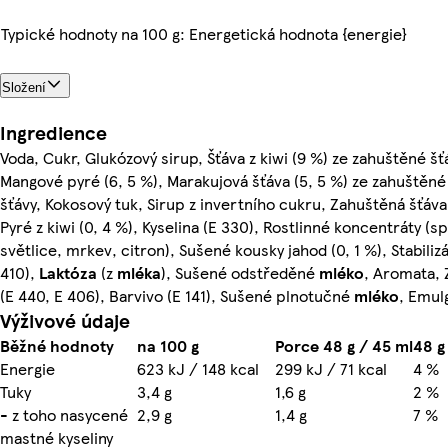
Typické hodnoty na 100 g: Energetická hodnota {energie}
Složení
Ingredience
Voda, Cukr, Glukózový sirup, Šťáva z kiwi (9 %) ze zahuštěné šťá
Mangové pyré (6, 5 %), Marakujová šťáva (5, 5 %) ze zahuštěn
šťávy, Kokosový tuk, Sirup z invertního cukru, Zahuštěná šťáva z
Pyré z kiwi (0, 4 %), Kyselina (E 330), Rostlinné koncentráty (sp
světlice, mrkev, citron), Sušené kousky jahod (0, 1 %), Stabilizá
410),
Laktóza
(z
mléka
), Sušené odstředěné
mléko
, Aromata, 
(E 440, E 406), Barvivo (E 141), Sušené plnotučné
mléko
, Emul
Výživové údaje
Běžné hodnoty
na 100 g
Porce 48 g / 45 ml
48 g
Energie
623 kJ / 148 kcal
299 kJ / 71 kcal
4 %
Tuky
3,4 g
1,6 g
2 %
- z toho nasycené
2,9 g
1,4 g
7 %
mastné kyseliny