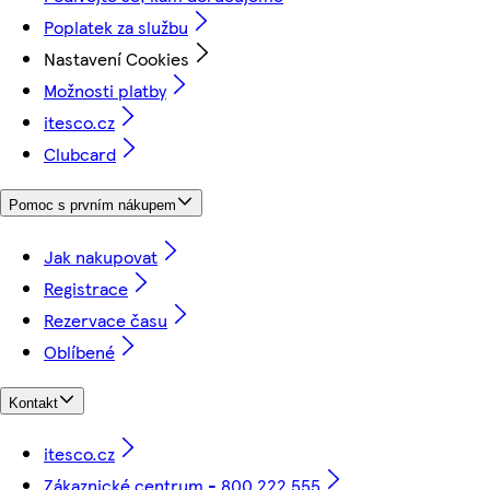
Poplatek za službu
Nastavení Cookies
Možnosti platby
itesco.cz
Clubcard
Pomoc s prvním nákupem
Jak nakupovat
Registrace
Rezervace času
Oblíbené
Kontakt
itesco.cz
Zákaznické centrum - 800 222 555