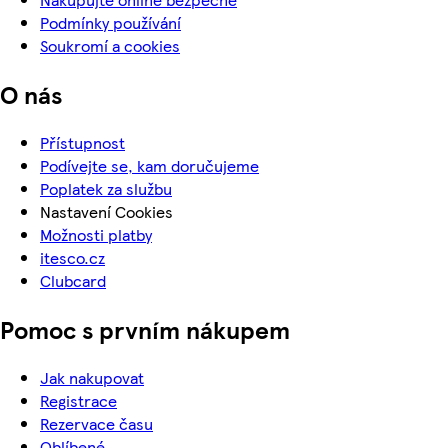
Podmínky používání
Soukromí a cookies
O nás
Přístupnost
Podívejte se, kam doručujeme
Poplatek za službu
Nastavení Cookies
Možnosti platby
itesco.cz
Clubcard
Pomoc s prvním nákupem
Jak nakupovat
Registrace
Rezervace času
Oblíbené