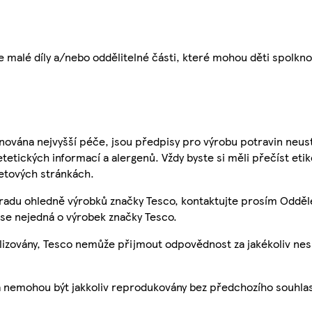
alé díly a/nebo oddělitelné části, které mohou děti spolkno
nována nejvyšší péče, jsou předpisy pro výrobu potravin neust
etetických informací a alergenů. Vždy byste si měli přečíst eti
etových stránkách.
 radu ohledně výrobků značky Tesco, kontaktujte prosím Odděl
se nejedná o výrobek značky Tesco.
ualizovány, Tesco nemůže přijmout odpovědnost za jakékoliv ne
a nemohou být jakkoliv reprodukovány bez předchozího souhla