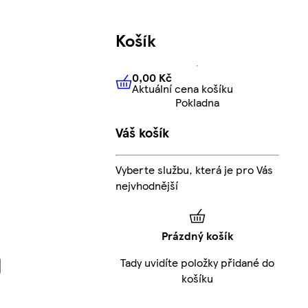
Košík
0,00 Kč
Aktuální cena košíku
0,00 Kč
Aktuální cena košíku
Pokladna
Váš košík
Vyberte službu, která je pro Vás
nejvhodnější
Prázdný košík
Tady uvidíte položky přidané do
košíku