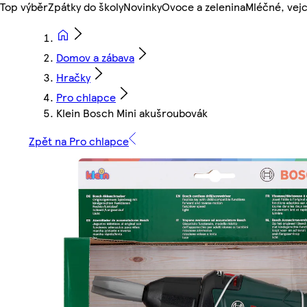
Top výběr
Zpátky do školy
Novinky
Ovoce a zelenina
Mléčné, vejc
Domov a zábava
Hračky
Pro chlapce
Klein Bosch Mini akušroubovák
Zpět na Pro chlapce