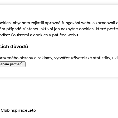
kies, abychom zajistili správné fungování webu a zpracovali 
ém případě zůstanou aktivní jen nezbytné cookies, které pot
odkaz Soukromí a cookies v patičce webu.
ících důvodů
azeného obsahu a reklamy, vytvářet uživatelské statistiky, uk
znam partnerů.
 Club
Inspirace
Léto