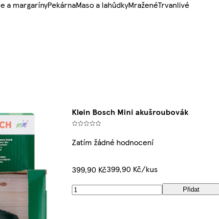
e a margaríny
Pekárna
Maso a lahůdky
Mražené
Trvanlivé
Klein Bosch Mini akušroubovák
Zatím žádné hodnocení
399,90 Kč/kus
399,90 Kč
Přidat