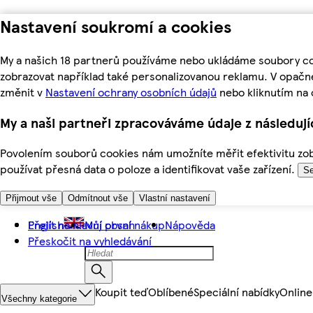
Nastavení soukromí a cookies
My a našich 18 partnerů používáme nebo ukládáme soubory coo
zobrazovat například také personalizovanou reklamu. V opačn
změnit v
Nastavení ochrany osobních údajů
nebo kliknutím na 
My a naši partneři zpracováváme údaje z následuj
Povolením souborů cookies nám umožníte měřit efektivitu zobr
používat přesná data o poloze a identifikovat vaše zařízení.
Se
Přijmout vše
Odmítnout vše
Vlastní nastavení
Přejít na hlavní obsah
English
Můj první nákup
Nápověda
Přeskočit na vyhledávání
Koupit teď
Oblíbené
Speciální nabídky
Online
Všechny kategorie