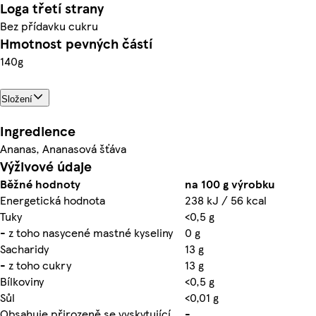
Loga třetí strany
Bez přídavku cukru
Hmotnost pevných částí
140g
Složení
Ingredience
Ananas, Ananasová šťáva
Výživové údaje
Běžné hodnoty
na 100 g výrobku
Energetická hodnota
238 kJ / 56 kcal
Tuky
<0,5 g
- z toho nasycené mastné kyseliny
0 g
Sacharidy
13 g
- z toho cukry
13 g
Bílkoviny
<0,5 g
Sůl
<0,01 g
Obsahuje přirozeně se vyskytující
-