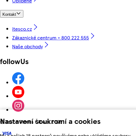
Oblíbené
Kontakt
itesco.cz
Zákaznické centrum - 800 222 555
Naše obchody
followUs
Nastavení soukromí a cookies
©
Tesco Stores ČR a.s. 2026
My a našich 18 partnerů používáme nebo ukládáme soubory