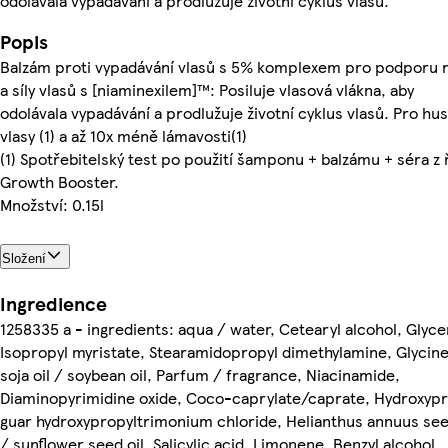
odolávala vypadávání a prodlužuje životní cyklus vlasů.
Popis
Balzám proti vypadávání vlasů s 5% komplexem pro podporu 
a síly vlasů s [niaminexilem]™: Posiluje vlasová vlákna, aby
odolávala vypadávání a prodlužuje životní cyklus vlasů. Pro hus
vlasy (1) a až 10x méně lámavosti(1)
(1) Spotřebitelský test po použití šamponu + balzámu + séra z
Growth Booster.
Množství: 0.15l
Složení
Ingredience
1258335 a - ingredients: aqua / water, Cetearyl alcohol, Glyce
Isopropyl myristate, Stearamidopropyl dimethylamine, Glycin
soja oil / soybean oil, Parfum / fragrance, Niacinamide,
Diaminopyrimidine oxide, Coco-caprylate/caprate, Hydroxypr
guar hydroxypropyltrimonium chloride, Helianthus annuus see
/ sunflower seed oil, Salicylic acid, Limonene, Benzyl alcohol,