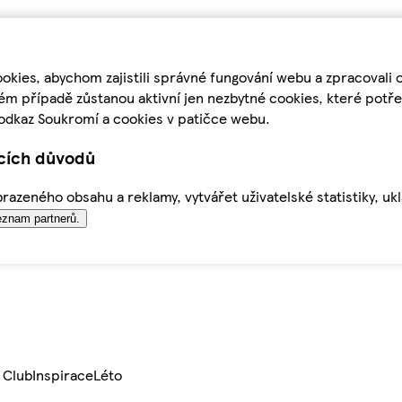
kies, abychom zajistili správné fungování webu a zpracovali 
ém případě zůstanou aktivní jen nezbytné cookies, které pot
odkaz Soukromí a cookies v patičce webu.
ících důvodů
azeného obsahu a reklamy, vytvářet uživatelské statistiky, uk
znam partnerů.
 Club
Inspirace
Léto