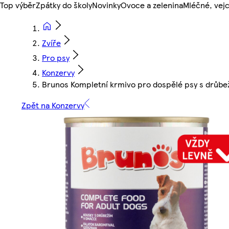
Top výběr
Zpátky do školy
Novinky
Ovoce a zelenina
Mléčné, vejc
Zvíře
Pro psy
Konzervy
Brunos Kompletní krmivo pro dospělé psy s drůbe
Zpět na Konzervy