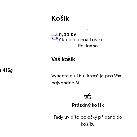
Košík
0,00 Kč
Aktuální cena košíku
0,00 Kč
Aktuální cena košíku
Pokladna
Váš košík
m 415g
Vyberte službu, která je pro Vás
nejvhodnější
Prázdný košík
Tady uvidíte položky přidané do
košíku