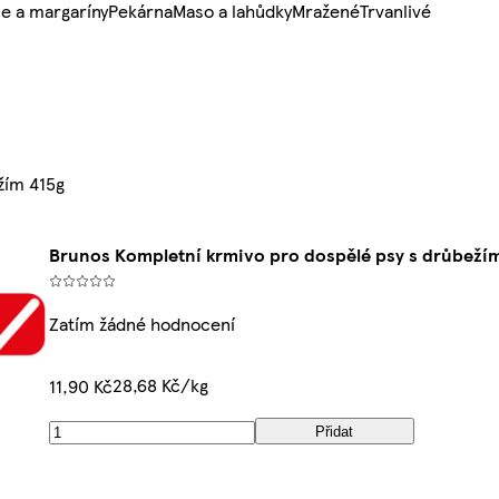
e a margaríny
Pekárna
Maso a lahůdky
Mražené
Trvanlivé
žím 415g
Brunos Kompletní krmivo pro dospělé psy s drůbeží
Zatím žádné hodnocení
28,68 Kč/kg
11,90 Kč
Přidat