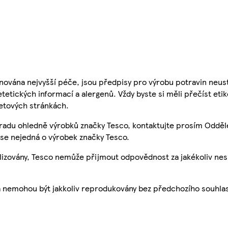
nována nejvyšší péče, jsou předpisy pro výrobu potravin neust
etetických informací a alergenů. Vždy byste si měli přečíst eti
etových stránkách.
 radu ohledně výrobků značky Tesco, kontaktujte prosím Odděl
se nejedná o výrobek značky Tesco.
ualizovány, Tesco nemůže přijmout odpovědnost za jakékoliv ne
a nemohou být jakkoliv reprodukovány bez předchozího souhla