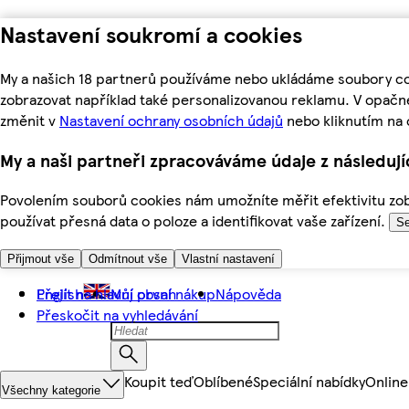
Nastavení soukromí a cookies
My a našich 18 partnerů používáme nebo ukládáme soubory coo
zobrazovat například také personalizovanou reklamu. V opačn
změnit v
Nastavení ochrany osobních údajů
nebo kliknutím na 
My a naši partneři zpracováváme údaje z následuj
Povolením souborů cookies nám umožníte měřit efektivitu zobr
používat přesná data o poloze a identifikovat vaše zařízení.
Se
Přijmout vše
Odmítnout vše
Vlastní nastavení
Přejít na hlavní obsah
English
Můj první nákup
Nápověda
Přeskočit na vyhledávání
Koupit teď
Oblíbené
Speciální nabídky
Online
Všechny kategorie