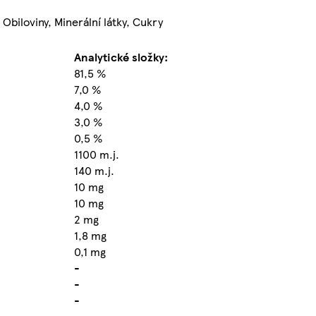
Obiloviny, Minerální látky, Cukry
Analytické složky:
81,5 %
7,0 %
4,0 %
3,0 %
0,5 %
1100 m.j.
140 m.j.
10 mg
10 mg
2 mg
1,8 mg
0,1 mg
-
-
-