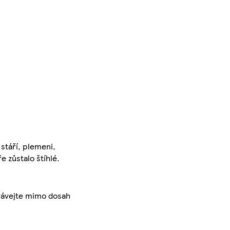
 stáří, plemeni,
 zůstalo štíhlé.
ovávejte mimo dosah