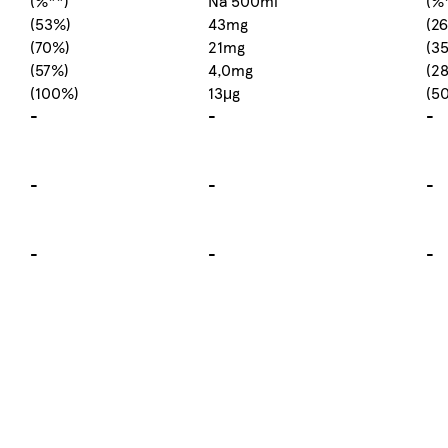
(%**)
Na 500ml
(%
(53%)
43mg
(2
(70%)
21mg
(3
(57%)
4,0mg
(2
(100%)
13μg
(5
-
-
-
-
-
-
-
-
-