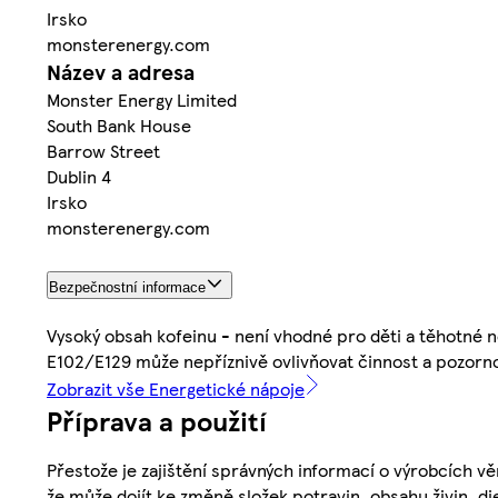
Irsko
monsterenergy.com
Název a adresa
Monster Energy Limited
South Bank House
Barrow Street
Dublin 4
Irsko
monsterenergy.com
Bezpečnostní informace
Vysoký obsah kofeinu - není vhodné pro děti a těhotné ne
E102/E129 může nepříznivě ovlivňovat činnost a pozorno
Zobrazit vše Energetické nápoje
Příprava a použití
Přestože je zajištění správných informací o výrobcích vě
že může dojít ke změně složek potravin, obsahu živin, di