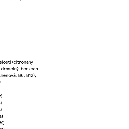
elosti (citronany
 draselný, benzoan
thenová, B6, B12),
)
*)
)
)
%)
3%)