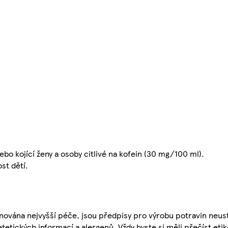
bo kojící ženy a osoby citlivé na kofein (30 mg/100 ml).
st dětí.
nována nejvyšší péče, jsou předpisy pro výrobu potravin neust
etetických informací a alergenů. Vždy byste si měli přečíst eti