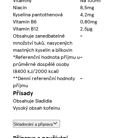
Vitaminy
Na 100ml
Niacin
8,5mg
Kyselina pantothenová
4,2mg
Vitamin B6
0,80mg
Vitamin B12
2,5μg
Obsahuje zanedbatelné
-
množství tuků, nasycených
mastných kyselin a bílkovin
*Referenční hodnota příjmu u
-
průměrné dospělé osoby
(8400 kJ/2000 kcal)
**Denní referenční hodnoty
-
příjmu
Přísady
Obsahuje Sladidla
Vysoký obsah kofeinu
Skladování a příprava
Příprava a používání