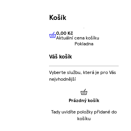
Košík
0,00 Kč
Aktuální cena košíku
0,00 Kč
Aktuální cena košíku
Pokladna
Váš košík
Vyberte službu, která je pro Vás
nejvhodnější
Prázdný košík
Tady uvidíte položky přidané do
košíku