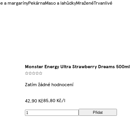
e a margaríny
Pekárna
Maso a lahůdky
Mražené
Trvanlivé
Monster Energy Ultra Strawberry Dreams 500ml
Zatím žádné hodnocení
85,80 Kč/l
42,90 Kč
Přidat