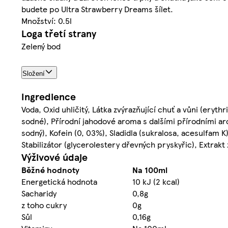
budete po Ultra Strawberry Dreams šílet.
Množství: 0.5l
Loga třetí strany
Zelený bod
Složení
Ingredience
Voda, Oxid uhličitý, Látka zvýrazňující chuť a vůni (erythr
sodné), Přírodní jahodové aroma s dalšími přírodními ar
sodný), Kofein (0, 03%), Sladidla (sukralosa, acesulfam K)
Stabilizátor (glycerolestery dřevných pryskyřic), Extrakt
Výživové údaje
Běžné hodnoty
Na 100ml
Energetická hodnota
10 kJ (2 kcal)
Sacharidy
0,8g
z toho cukry
0g
Sůl
0,16g