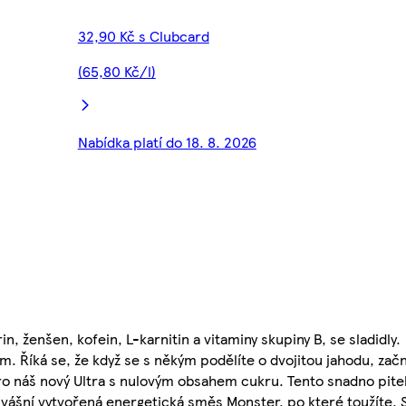
32,90 Kč s Clubcard
(65,80 Kč/l)
Nabídka platí do 18. 8. 2026
n, ženšen, kofein, L-karnitin a vitaminy skupiny B, se sladidly.
um. Říká se, že když se s někým podělíte o dvojitou jahodu, zač
ro náš nový Ultra s nulovým obsahem cukru. Tento snadno pitel
 vášní vytvořená energetická směs Monster, po které toužíte. S