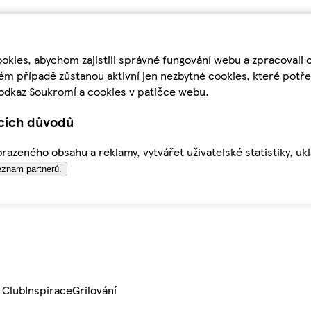
kies, abychom zajistili správné fungování webu a zpracovali 
ém případě zůstanou aktivní jen nezbytné cookies, které pot
odkaz Soukromí a cookies v patičce webu.
ících důvodů
azeného obsahu a reklamy, vytvářet uživatelské statistiky, uk
znam partnerů.
 Club
Inspirace
Grilování