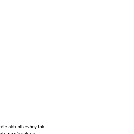
ále aktualizovány tak,
ketu na výrobku a