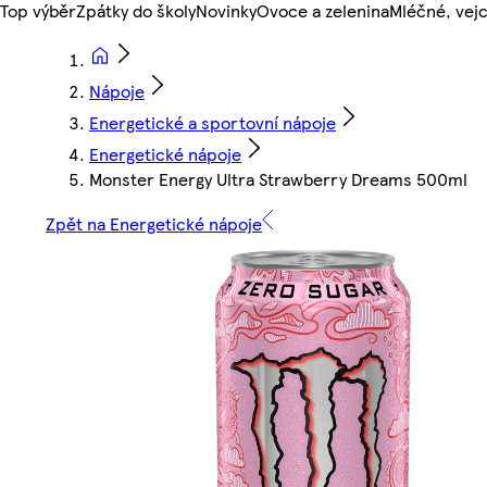
Top výběr
Zpátky do školy
Novinky
Ovoce a zelenina
Mléčné, vejc
Nápoje
Energetické a sportovní nápoje
Energetické nápoje
Monster Energy Ultra Strawberry Dreams 500ml
Zpět na Energetické nápoje