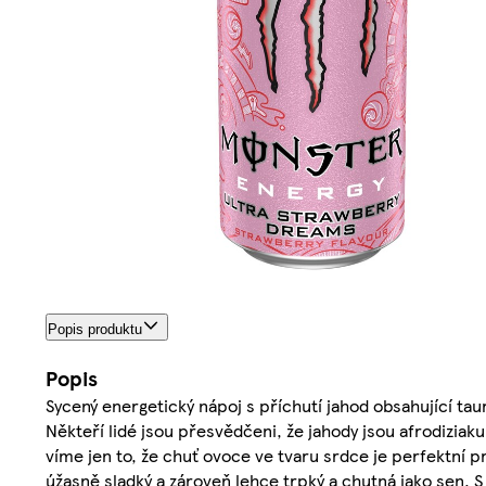
Popis produktu
Popis
Sycený energetický nápoj s příchutí jahod obsahující tauri
Někteří lidé jsou přesvědčeni, že jahody jsou afrodiziak
víme jen to, že chuť ovoce ve tvaru srdce je perfektní p
úžasně sladký a zároveň lehce trpký a chutná jako sen. S