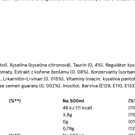
itol), Kyselina (kyselina citronová), Taurin (0, 4%), Regulátor kys
omaty, Extrakt z kořene ženšenu (0, 08%), Konzervanty (sorban
, L-karnitin-L-vinan (0, 015%), Vitaminy (niacin, kyselina panto
 ze semen guarany (0, 002%), Inositol, Barviva (E129, E110, E133
(%**)
Na 500ml
(%
48 kJ (11 kcal)
(1%
3,8g
(1%
0g
(0
0,79g
(1