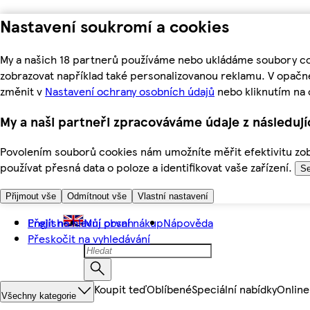
Nastavení soukromí a cookies
My a našich 18 partnerů používáme nebo ukládáme soubory coo
zobrazovat například také personalizovanou reklamu. V opačn
změnit v
Nastavení ochrany osobních údajů
nebo kliknutím na 
My a naši partneři zpracováváme údaje z následuj
Povolením souborů cookies nám umožníte měřit efektivitu zobr
používat přesná data o poloze a identifikovat vaše zařízení.
Se
Přijmout vše
Odmítnout vše
Vlastní nastavení
Přejít na hlavní obsah
English
Můj první nákup
Nápověda
Přeskočit na vyhledávání
Koupit teď
Oblíbené
Speciální nabídky
Online
Všechny kategorie