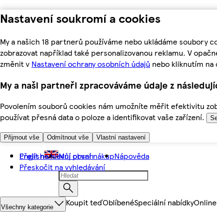
Nastavení soukromí a cookies
My a našich 18 partnerů používáme nebo ukládáme soubory coo
zobrazovat například také personalizovanou reklamu. V opačn
změnit v
Nastavení ochrany osobních údajů
nebo kliknutím na 
My a naši partneři zpracováváme údaje z následuj
Povolením souborů cookies nám umožníte měřit efektivitu zobr
používat přesná data o poloze a identifikovat vaše zařízení.
Se
Přijmout vše
Odmítnout vše
Vlastní nastavení
Přejít na hlavní obsah
English
Můj první nákup
Nápověda
Přeskočit na vyhledávání
Koupit teď
Oblíbené
Speciální nabídky
Online
Všechny kategorie