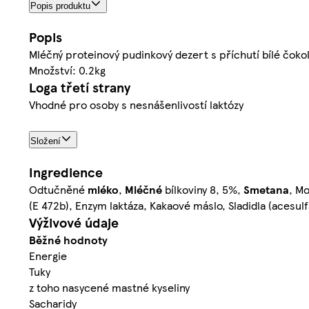
Popis produktu
Popis
Mléčný proteinový pudinkový dezert s příchutí bílé čokol
Množství: 0.2kg
Loga třetí strany
Vhodné pro osoby s nesnášenlivostí laktózy
Složení
Ingredience
Odtučněné
mléko
,
Mléčné
bílkoviny 8, 5%,
Smetana
, M
(E 472b), Enzym laktáza, Kakaové máslo, Sladidla (acesu
Výživové údaje
Běžné hodnoty
Energie
Tuky
z toho nasycené mastné kyseliny
Sacharidy