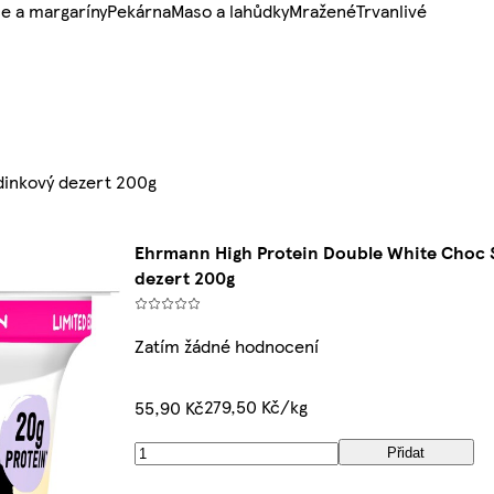
e a margaríny
Pekárna
Maso a lahůdky
Mražené
Trvanlivé
dinkový dezert 200g
Ehrmann High Protein Double White Choc 
dezert 200g
Zatím žádné hodnocení
279,50 Kč/kg
55,90 Kč
Přidat