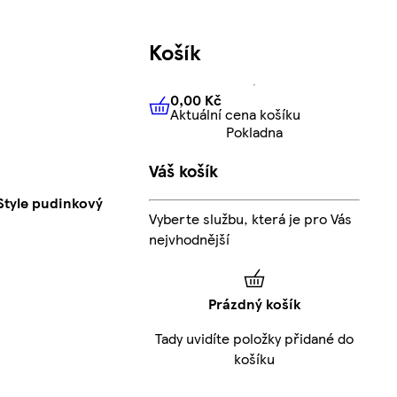
Košík
0,00 Kč
Aktuální cena košíku
0,00 Kč
Aktuální cena košíku
Pokladna
Váš košík
Style pudinkový
Vyberte službu, která je pro Vás
nejvhodnější
Prázdný košík
Tady uvidíte položky přidané do
košíku