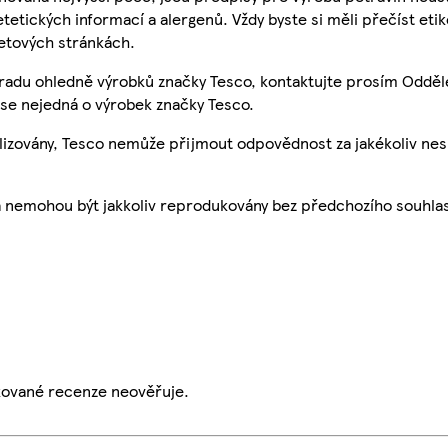
etetických informací a alergenů. Vždy byste si měli přečíst eti
etových stránkách.
 radu ohledně výrobků značky Tesco, kontaktujte prosím Odděl
se nejedná o výrobek značky Tesco.
ualizovány, Tesco nemůže přijmout odpovědnost za jakékoliv ne
a nemohou být jakkoliv reprodukovány bez předchozího souhla
ikované recenze neověřuje.