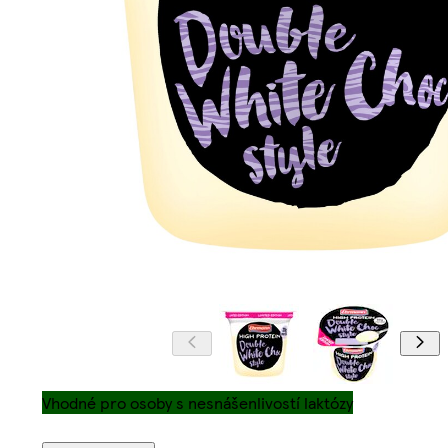
Vhodné pro osoby s nesnášenlivostí laktózy