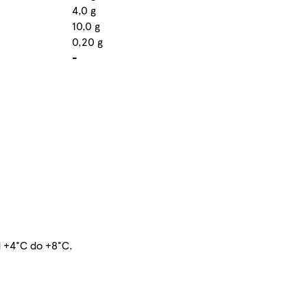
4,0 g
10,0 g
0,20 g
-
d +4°C do +8°C.