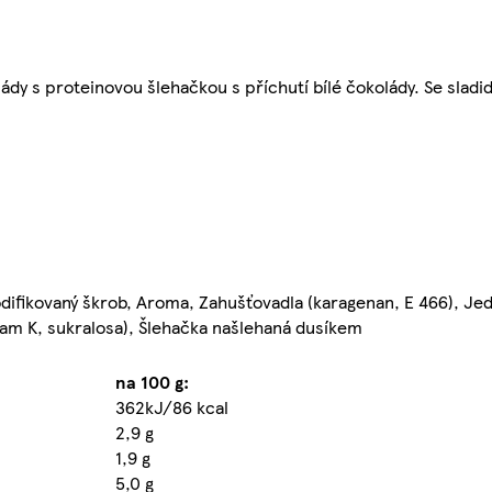
ády s proteinovou šlehačkou s příchutí bílé čokolády. Se sladid
odifikovaný škrob, Aroma, Zahušťovadla (karagenan, E 466), Jed
lfam K, sukralosa), Šlehačka našlehaná dusíkem
na 100 g:
362kJ/86 kcal
2,9 g
1,9 g
5,0 g