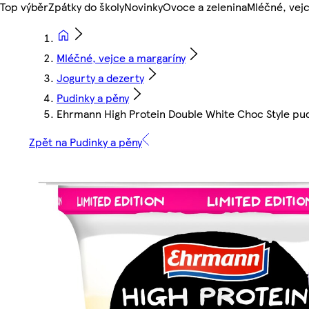
Top výběr
Zpátky do školy
Novinky
Ovoce a zelenina
Mléčné, vejc
Mléčné, vejce a margaríny
Jogurty a dezerty
Pudinky a pěny
Ehrmann High Protein Double White Choc Style pu
Zpět na Pudinky a pěny