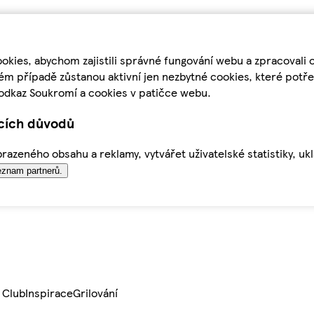
kies, abychom zajistili správné fungování webu a zpracovali 
ém případě zůstanou aktivní jen nezbytné cookies, které pot
odkaz Soukromí a cookies v patičce webu.
ících důvodů
azeného obsahu a reklamy, vytvářet uživatelské statistiky, uk
znam partnerů.
 Club
Inspirace
Grilování