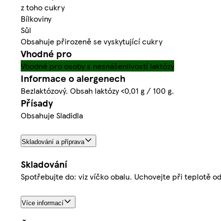
z toho cukry
Bílkoviny
Sůl
Obsahuje přirozeně se vyskytující cukry
Vhodné pro
Vhodné pro osoby s nesnášenlivostí laktózy
Informace o alergenech
Bezlaktózový. Obsah laktózy <0,01 g / 100 g.
Přísady
Obsahuje Sladidla
Skladování a příprava
Skladování
Spotřebujte do: viz víčko obalu. Uchovejte při teplotě o
Více informací