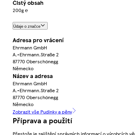
Čistý obsah
200g ℮
Údaje o značce
Adresa pro vrácení
Ehrmann GmbH
A.-Ehrmann.Straße 2
87770 Oberschönegg
Německo
Název a adresa
Ehrmann GmbH
A.-Ehrmann.Straße 2
87770 Oberschönegg
Německo
Zobrazit vše Pudinky a pěny
Příprava a použití
Přestože je zajištění správných informací o výrobcích vě