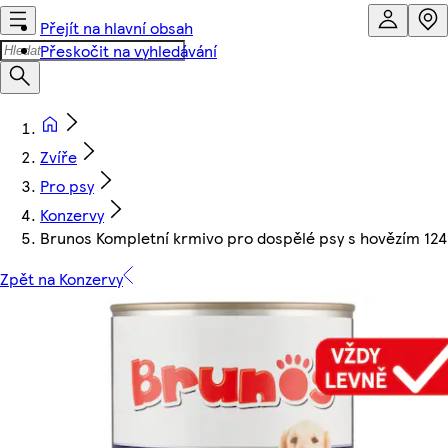
Přejít na hlavní obsah
Přeskočit na vyhledávání
Zvíře
Pro psy
Konzervy
Brunos Kompletní krmivo pro dospělé psy s hovězím 12
Zpět na Konzervy