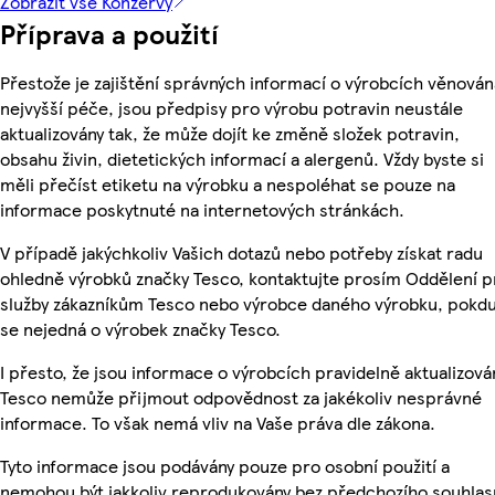
Zobrazit vše Konzervy
Příprava a použití
Přestože je zajištění správných informací o výrobcích věnován
nejvyšší péče, jsou předpisy pro výrobu potravin neustále
aktualizovány tak, že může dojít ke změně složek potravin,
obsahu živin, dietetických informací a alergenů. Vždy byste si
měli přečíst etiketu na výrobku a nespoléhat se pouze na
informace poskytnuté na internetových stránkách.
V případě jakýchkoliv Vašich dotazů nebo potřeby získat radu
ohledně výrobků značky Tesco, kontaktujte prosím Oddělení p
služby zákazníkům Tesco nebo výrobce daného výrobku, pokd
se nejedná o výrobek značky Tesco.
I přesto, že jsou informace o výrobcích pravidelně aktualizová
Tesco nemůže přijmout odpovědnost za jakékoliv nesprávné
informace. To však nemá vliv na Vaše práva dle zákona.
Tyto informace jsou podávány pouze pro osobní použití a
nemohou být jakkoliv reprodukovány bez předchozího souhlas