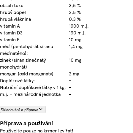
obsah tuku
3,5 %
hrubý popel
2,5 %
hrubá vláknina
0,3 %
vitamin A
1900 m.j.
vitamin D3
190 m.j.
vitamin E
10 mg
měď (pentahydrát síranu
1,4 mg
měďnatého):
zinek (síran zinečnatý
10 mg
monohydrát)
mangan (oxid manganatý)
2 mg
Doplňkové látky:
-
Nutriční doplňkové látky v 1 kg:
-
m.j. = mezinárodná jednotka
-
Skladování a příprava
Příprava a používání
Používejte pouze na krmení zvířat!