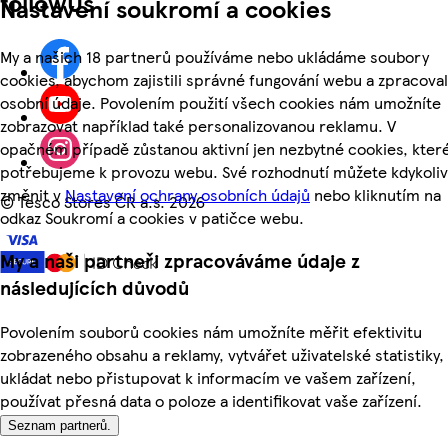
followUs
Nastavení soukromí a cookies
My a našich 18 partnerů používáme nebo ukládáme soubory
cookies, abychom zajistili správné fungování webu a zpracoval
osobní údaje. Povolením použití všech cookies nám umožníte
zobrazovat například také personalizovanou reklamu. V
opačném případě zůstanou aktivní jen nezbytné cookies, kter
potřebujeme k provozu webu. Své rozhodnutí můžete kdykoliv
změnit v
Nastavení ochrany osobních údajů
nebo kliknutím na
©
Tesco Stores ČR a.s. 2026
odkaz Soukromí a cookies v patičce webu.
My a naši partneři zpracováváme údaje z
následujících důvodů
Povolením souborů cookies nám umožníte měřit efektivitu
zobrazeného obsahu a reklamy, vytvářet uživatelské statistiky,
ukládat nebo přistupovat k informacím ve vašem zařízení,
používat přesná data o poloze a identifikovat vaše zařízení.
Seznam partnerů.