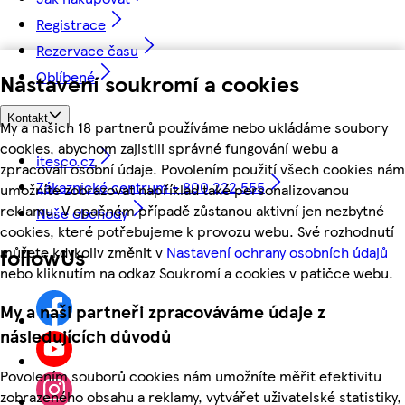
Registrace
Rezervace času
Oblíbené
Nastavení soukromí a cookies
Kontakt
My a našich 18 partnerů používáme nebo ukládáme soubory
cookies, abychom zajistili správné fungování webu a
itesco.cz
zpracovali osobní údaje. Povolením použití všech cookies nám
Zákaznické centrum - 800 222 555
umožníte zobrazovat například také personalizovanou
reklamu. V opačném případě zůstanou aktivní jen nezbytné
Naše obchody
cookies, které potřebujeme k provozu webu. Své rozhodnutí
můžete kdykoliv změnit v
Nastavení ochrany osobních údajů
followUs
nebo kliknutím na odkaz Soukromí a cookies v patičce webu.
My a naši partneři zpracováváme údaje z
následujících důvodů
Povolením souborů cookies nám umožníte měřit efektivitu
zobrazeného obsahu a reklamy, vytvářet uživatelské statistiky,