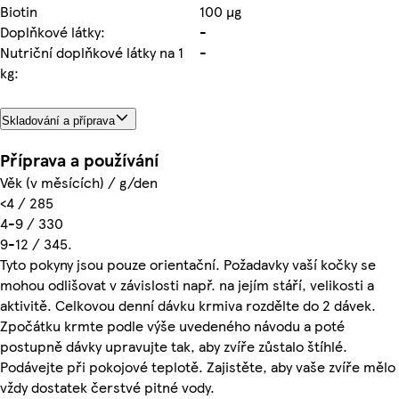
Biotin
100 µg
Doplňkové látky:
-
Nutriční doplňkové látky na 1
-
kg:
Skladování a příprava
Příprava a používání
Věk (v měsících) / g/den
<4 / 285
4-9 / 330
9-12 / 345.
Tyto pokyny jsou pouze orientační. Požadavky vaší kočky se
mohou odlišovat v závislosti např. na jejím stáří, velikosti a
aktivitě. Celkovou denní dávku krmiva rozdělte do 2 dávek.
Zpočátku krmte podle výše uvedeného návodu a poté
postupně dávky upravujte tak, aby zvíře zůstalo štíhlé.
Podávejte při pokojové teplotě. Zajistěte, aby vaše zvíře mělo
vždy dostatek čerstvé pitné vody.