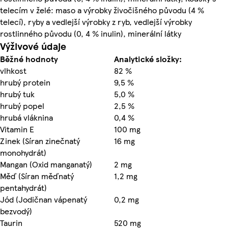
telecím v želé: maso a výrobky živočišného původu (4 %
telecí), ryby a vedlejší výrobky z ryb, vedlejší výrobky
rostlinného původu (0, 4 % inulin), minerální látky
Výživové údaje
Běžné hodnoty
Analytické složky:
vlhkost
82 %
hrubý protein
9,5 %
hrubý tuk
5,0 %
hrubý popel
2,5 %
hrubá vláknina
0,4 %
Vitamin E
100 mg
Zinek (Síran zinečnatý
16 mg
monohydrát)
Mangan (Oxid manganatý)
2 mg
Měď (Síran měďnatý
1,2 mg
pentahydrát)
Jód (Jodičnan vápenatý
0,2 mg
bezvodý)
Taurin
520 mg