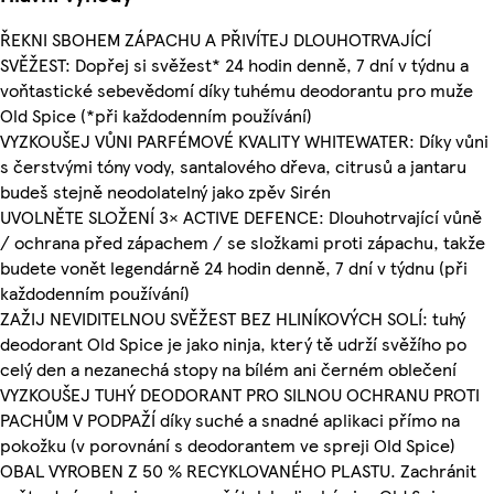
ŘEKNI SBOHEM ZÁPACHU A PŘIVÍTEJ DLOUHOTRVAJÍCÍ
SVĚŽEST: Dopřej si svěžest* 24 hodin denně, 7 dní v týdnu a
voňtastické sebevědomí díky tuhému deodorantu pro muže
Old Spice (*při každodenním používání)
VYZKOUŠEJ VŮNI PARFÉMOVÉ KVALITY WHITEWATER: Díky vůni
s čerstvými tóny vody, santalového dřeva, citrusů a jantaru
budeš stejně neodolatelný jako zpěv Sirén
UVOLNĚTE SLOŽENÍ 3× ACTIVE DEFENCE: Dlouhotrvající vůně
/ ochrana před zápachem / se složkami proti zápachu, takže
budete vonět legendárně 24 hodin denně, 7 dní v týdnu (při
každodenním používání)
ZAŽIJ NEVIDITELNOU SVĚŽEST BEZ HLINÍKOVÝCH SOLÍ: tuhý
deodorant Old Spice je jako ninja, který tě udrží svěžího po
celý den a nezanechá stopy na bílém ani černém oblečení
VYZKOUŠEJ TUHÝ DEODORANT PRO SILNOU OCHRANU PROTI
PACHŮM V PODPAŽÍ díky suché a snadné aplikaci přímo na
pokožku (v porovnání s deodorantem ve spreji Old Spice)
OBAL VYROBEN Z 50 % RECYKLOVANÉHO PLASTU. Zachránit