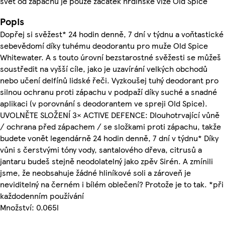
svět od zápachu je pouze začátek hrdinské vize Old Spice
Popis
Dopřej si svěžest* 24 hodin denně, 7 dní v týdnu a voňtastické
sebevědomí díky tuhému deodorantu pro muže Old Spice
Whitewater. A s touto úrovní bezstarostné svěžesti se můžeš
soustředit na vyšší cíle, jako je uzavírání velkých obchodů
nebo učení delfínů lidské řeči. Vyzkoušej tuhý deodorant pro
silnou ochranu proti zápachu v podpaží díky suché a snadné
aplikaci (v porovnání s deodorantem ve spreji Old Spice).
UVOLNĚTE SLOŽENÍ 3× ACTIVE DEFENCE: Dlouhotrvající vůně
/ ochrana před zápachem / se složkami proti zápachu, takže
budete vonět legendárně 24 hodin denně, 7 dní v týdnu* Díky
vůni s čerstvými tóny vody, santalového dřeva, citrusů a
jantaru budeš stejně neodolatelný jako zpěv Sirén. A zmínili
jsme, že neobsahuje žádné hliníkové soli a zároveň je
neviditelný na černém i bílém oblečení? Protože je to tak. *při
každodenním používání
Množství: 0.065l