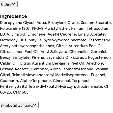
Složení
Ingredience
Dipropylene Glycol, Aqua, Propylene Glycol, Sodium Stearate,
Poloxamine 1307, PPG-3 Myristyl Ether, Parfum, Tetrasodium
EDTA, Linalool, Limonene, Acetyl Cedrene, Linalyl Acetate,
Octadecyl Di-t-butyl-4-hydroxyhydrocinnamate, Tetramethyl
Acetyloctahydronaphthalenes, Citrus Aurantium Peel Oil,
Citrus Limon Peel Oil, Amyl Salicylate, Citronellol, Geraniol,
Benzyl Salicylate, Pinene, Lavandula Oil/Extract, Pogostemon
Cablin Oil, Citrus Aurantium Bergamia Peel Oil, Anethole,
Geranyl Acetate, Camphor, Alpha-Isomethyl Ionone, Vanillin,
Citral, Trimethylcyclopentenyl Methylisopentenol, Eugenol,
Coumarin, Alpha-Terpinene, Cinnamal, Terpineol,
Pentaerythrityl Tetra-di-t-butyl Hydroxyhydrocinnamate, CI
60725, CI 61565
Skladování a příprava