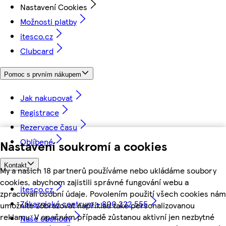
Nastavení Cookies
Možnosti platby
itesco.cz
Clubcard
Pomoc s prvním nákupem
Jak nakupovat
Registrace
Rezervace času
Oblíbené
Nastavení soukromí a cookies
Kontakt
My a našich 18 partnerů používáme nebo ukládáme soubory
cookies, abychom zajistili správné fungování webu a
itesco.cz
zpracovali osobní údaje. Povolením použití všech cookies nám
Zákaznické centrum - 800 222 555
umožníte zobrazovat například také personalizovanou
reklamu. V opačném případě zůstanou aktivní jen nezbytné
Naše obchody