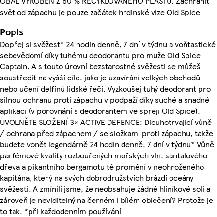
OBAL VYROBEN Z 50 % RECYKLOVANÉHO PLASTU. Zachránit
svět od zápachu je pouze začátek hrdinské vize Old Spice
Popis
Dopřej si svěžest* 24 hodin denně, 7 dní v týdnu a voňtastické
sebevědomí díky tuhému deodorantu pro muže Old Spice
Captain. A s touto úrovní bezstarostné svěžesti se můžeš
soustředit na vyšší cíle, jako je uzavírání velkých obchodů
nebo učení delfínů lidské řeči. Vyzkoušej tuhý deodorant pro
silnou ochranu proti zápachu v podpaží díky suché a snadné
aplikaci (v porovnání s deodorantem ve spreji Old Spice).
UVOLNĚTE SLOŽENÍ 3× ACTIVE DEFENCE: Dlouhotrvající vůně
/ ochrana před zápachem / se složkami proti zápachu, takže
budete vonět legendárně 24 hodin denně, 7 dní v týdnu* Vůně
parfémové kvality rozbouřených mořských vln, santalového
dřeva a pikantního bergamotu tě promění v neohroženého
kapitána, který na svých dobrodružstvích brázdí oceány
svěžesti. A zmínili jsme, že neobsahuje žádné hliníkové soli a
zároveň je neviditelný na černém i bílém oblečení? Protože je
to tak. *při každodenním používání