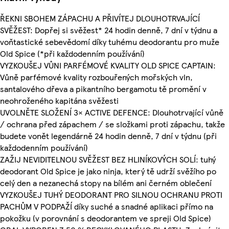
ŘEKNI SBOHEM ZÁPACHU A PŘIVÍTEJ DLOUHOTRVAJÍCÍ
SVĚŽEST: Dopřej si svěžest* 24 hodin denně, 7 dní v týdnu a
voňtastické sebevědomí díky tuhému deodorantu pro muže
Old Spice (*při každodenním používání)
VYZKOUŠEJ VŮNI PARFÉMOVÉ KVALITY OLD SPICE CAPTAIN:
Vůně parfémové kvality rozbouřených mořských vln,
santalového dřeva a pikantního bergamotu tě promění v
neohroženého kapitána svěžesti
UVOLNĚTE SLOŽENÍ 3× ACTIVE DEFENCE: Dlouhotrvající vůně
/ ochrana před zápachem / se složkami proti zápachu, takže
budete vonět legendárně 24 hodin denně, 7 dní v týdnu (při
každodenním používání)
ZAŽIJ NEVIDITELNOU SVĚŽEST BEZ HLINÍKOVÝCH SOLÍ: tuhý
deodorant Old Spice je jako ninja, který tě udrží svěžího po
celý den a nezanechá stopy na bílém ani černém oblečení
VYZKOUŠEJ TUHÝ DEODORANT PRO SILNOU OCHRANU PROTI
PACHŮM V PODPAŽÍ díky suché a snadné aplikaci přímo na
pokožku (v porovnání s deodorantem ve spreji Old Spice)