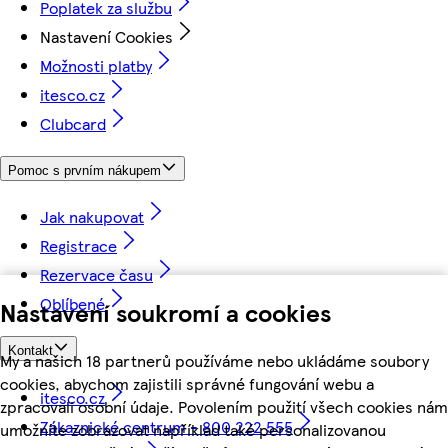
Poplatek za službu
Nastavení Cookies
Možnosti platby
itesco.cz
Clubcard
Pomoc s prvním nákupem
Jak nakupovat
Registrace
Rezervace času
Oblíbené
Nastavení soukromí a cookies
Kontakt
My a našich 18 partnerů používáme nebo ukládáme soubory
cookies, abychom zajistili správné fungování webu a
itesco.cz
zpracovali osobní údaje. Povolením použití všech cookies nám
Zákaznické centrum - 800 222 555
umožníte zobrazovat například také personalizovanou