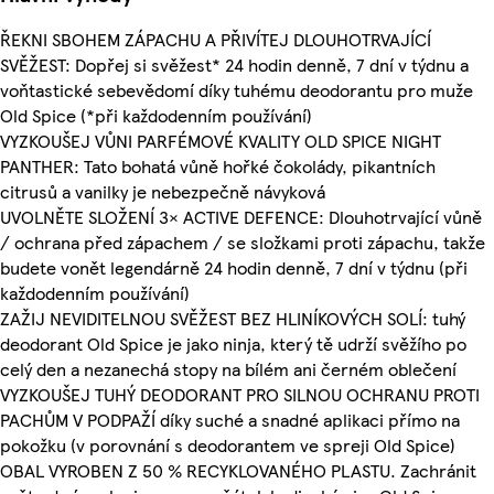
ŘEKNI SBOHEM ZÁPACHU A PŘIVÍTEJ DLOUHOTRVAJÍCÍ
SVĚŽEST: Dopřej si svěžest* 24 hodin denně, 7 dní v týdnu a
voňtastické sebevědomí díky tuhému deodorantu pro muže
Old Spice (*při každodenním používání)
VYZKOUŠEJ VŮNI PARFÉMOVÉ KVALITY OLD SPICE NIGHT
PANTHER: Tato bohatá vůně hořké čokolády, pikantních
citrusů a vanilky je nebezpečně návyková
UVOLNĚTE SLOŽENÍ 3× ACTIVE DEFENCE: Dlouhotrvající vůně
/ ochrana před zápachem / se složkami proti zápachu, takže
budete vonět legendárně 24 hodin denně, 7 dní v týdnu (při
každodenním používání)
ZAŽIJ NEVIDITELNOU SVĚŽEST BEZ HLINÍKOVÝCH SOLÍ: tuhý
deodorant Old Spice je jako ninja, který tě udrží svěžího po
celý den a nezanechá stopy na bílém ani černém oblečení
VYZKOUŠEJ TUHÝ DEODORANT PRO SILNOU OCHRANU PROTI
PACHŮM V PODPAŽÍ díky suché a snadné aplikaci přímo na
pokožku (v porovnání s deodorantem ve spreji Old Spice)
OBAL VYROBEN Z 50 % RECYKLOVANÉHO PLASTU. Zachránit