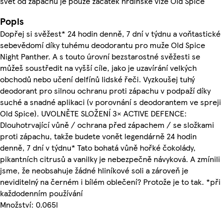
svět od zápachu je pouze začátek hrdinské vize Old Spice
Popis
Dopřej si svěžest* 24 hodin denně, 7 dní v týdnu a voňtastické
sebevědomí díky tuhému deodorantu pro muže Old Spice
Night Panther. A s touto úrovní bezstarostné svěžesti se
můžeš soustředit na vyšší cíle, jako je uzavírání velkých
obchodů nebo učení delfínů lidské řeči. Vyzkoušej tuhý
deodorant pro silnou ochranu proti zápachu v podpaží díky
suché a snadné aplikaci (v porovnání s deodorantem ve spreji
Old Spice). UVOLNĚTE SLOŽENÍ 3× ACTIVE DEFENCE:
Dlouhotrvající vůně / ochrana před zápachem / se složkami
proti zápachu, takže budete vonět legendárně 24 hodin
denně, 7 dní v týdnu* Tato bohatá vůně hořké čokolády,
pikantních citrusů a vanilky je nebezpečně návyková. A zmínili
jsme, že neobsahuje žádné hliníkové soli a zároveň je
neviditelný na černém i bílém oblečení? Protože je to tak. *při
každodenním používání
Množství: 0.065l