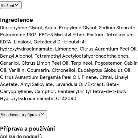
Složení
Ingredience
Dipropylene Glycol, Aqua, Propylene Glycol, Sodium Stearate,
Poloxamine 1307, PPG-3 Myristyl Ether, Parfum, Tetrasodium
EDTA, Linalool, Octadecyl Di-t-butyl-4-
hydroxyhydrocinnamate, Limonene, Citrus Aurantium Peel Oil,
Benzyl Alcohol, Tetramethyl Acetyloctahydronaphthalenes,
Geraniol, Citrus Limon Peel Oil, Terpineol, Pogostemon Cablin
Oil, Vanillin, Coumarin, Citronellol, Eucalyptus Globulus Oil,
Citrus Aurantium Bergamia Peel Oil, Pinene, Citral, Linalyl
Acetate, Amyl Salicylate, Lavandula Oil/Extract, Beta-
Caryophyllene, Camphor, Pentaerythrityl Tetra-di-t-butyl
Hydroxyhydrocinnamate, CI 42090
Skladování a příprava
Příprava a používání
Aplikuj do podpaží.