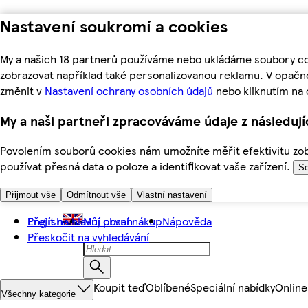
Nastavení soukromí a cookies
My a našich 18 partnerů používáme nebo ukládáme soubory coo
zobrazovat například také personalizovanou reklamu. V opačn
změnit v
Nastavení ochrany osobních údajů
nebo kliknutím na 
My a naši partneři zpracováváme údaje z následuj
Povolením souborů cookies nám umožníte měřit efektivitu zobr
používat přesná data o poloze a identifikovat vaše zařízení.
Se
Přijmout vše
Odmítnout vše
Vlastní nastavení
Přejít na hlavní obsah
English
Můj první nákup
Nápověda
Přeskočit na vyhledávání
Koupit teď
Oblíbené
Speciální nabídky
Online
Všechny kategorie