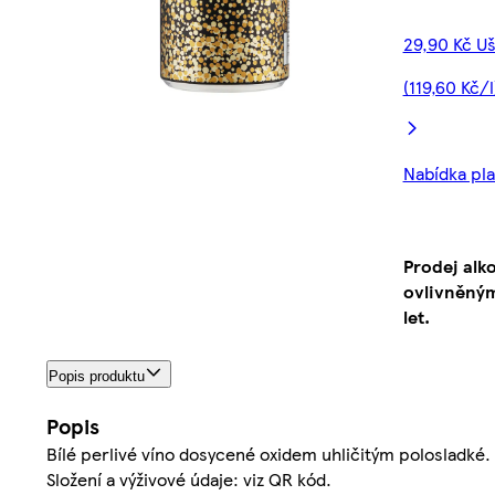
29,90 Kč U
(119,60 Kč/l
Nabídka plat
Prodej alk
ovlivněným
let.
Popis produktu
Popis
Bílé perlivé víno dosycené oxidem uhličitým polosladké
Složení a výživové údaje: viz QR kód.