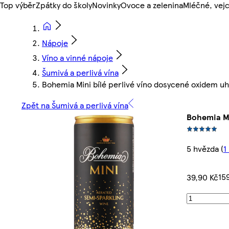
Top výběr
Zpátky do školy
Novinky
Ovoce a zelenina
Mléčné, vejc
Nápoje
Víno a vinné nápoje
Šumivá a perlivá vína
Bohemia Mini bílé perlivé víno dosycené oxidem uh
Zpět na Šumivá a perlivá vína
Bohemia Mi
5 hvězda
(
1
15
39,90 Kč