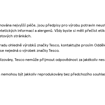
nována nejvyšší péče, jsou předpisy pro výrobu potravin neust
etetických informací a alergenů. Vždy byste si měli přečíst eti
etových stránkách.
 radu ohledně výrobků značky Tesco, kontaktujte prosím Odděl
se nejedná o výrobek značky Tesco.
ualizovány, Tesco nemůže přijmout odpovědnost za jakékoliv ne
a nemohou být jakkoliv reprodukovány bez předchozího souhla