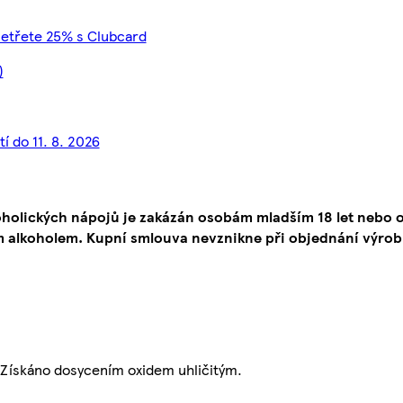
šetřete 25% s Clubcard
)
í do 11. 8. 2026
oholických nápojů je zakázán osobám mladším 18 let neb
 alkoholem. Kupní smlouva nevznikne při objednání výrob
. Získáno dosycením oxidem uhličitým.