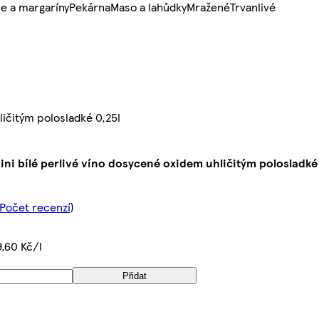
e a margaríny
Pekárna
Maso a lahůdky
Mražené
Trvanlivé
ličitým polosladké 0,25l
ni bílé perlivé víno dosycené oxidem uhličitým polosladké 
 Počet recenzí
)
9,60 Kč/l
Přidat