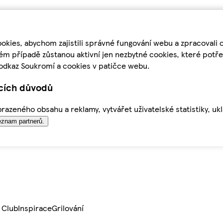
kies, abychom zajistili správné fungování webu a zpracovali 
ém případě zůstanou aktivní jen nezbytné cookies, které pot
odkaz Soukromí a cookies v patičce webu.
ících důvodů
azeného obsahu a reklamy, vytvářet uživatelské statistiky, uk
znam partnerů.
 Club
Inspirace
Grilování