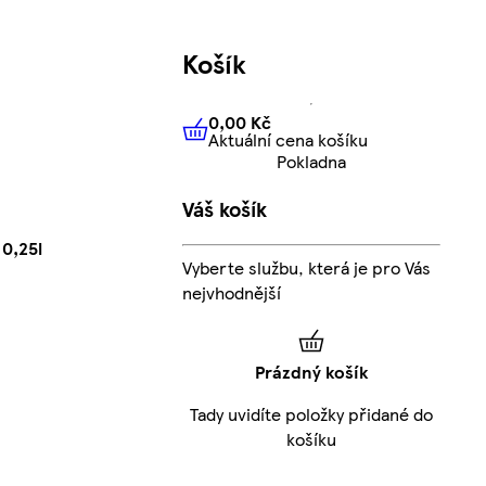
Košík
0,00 Kč
Aktuální cena košíku
0,00 Kč
Aktuální cena košíku
Pokladna
Váš košík
0,25l
Vyberte službu, která je pro Vás
nejvhodnější
Prázdný košík
Tady uvidíte položky přidané do
košíku