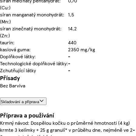
síran měďnatý pentahydrát:
0,70
(Cu:)
síran manganatý monohydrát:
1,5
(Mn:)
síran zinečnatý monohydrát:
14,2
(Zn:)
taurin:
440
kasiová guma:
2350 mg/kg
Doplňkové látky:
-
Technologické doplňkové látky:
-
Zchutňující látky
-
Přísady
Bez Barviva
Skladování a příprava
Příprava a používání
Krmný návod: Dospělou kočku o průměrné hmotnosti (4 kg)
krmte 3 kelímky + 25 g granulí* v průběhu dne, nejméně ve 2-