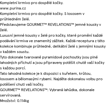
Kompletní krmivo pro dospělé kočky.
www.purina.cz
Kompletní krmivo pro dospělé kočky. S lososem v
průhledném želé.
Představujeme GOURMET™ REVELATIONS™ jemné kousky v
želé.
Luxusní jemné kousky v želé pro kočky, které promění každé
podávání krmiva ve znamenitý zážitek. Každá receptura z této
kolekce kombinuje průhledné, delikátní želé s jemnými kousky
v každém soustu.
Tyto dokonale tvarované pyramidové pochoutky jsou plné
lahodných příchutí a jsou připraveny potěšit chutě vaší kočky
s každou porcí.
Tato lahodná kolekce je k dispozici s kuřetem, krůtou,
lososem a bělomasými rybami. Najděte dokonalou volbu pro
potěšení chuti vaší kočky.
GOURMET™ REVELATIONS™: Vybraná lahůdka, dokonale
servírovaná.
Množství: 0.114kg