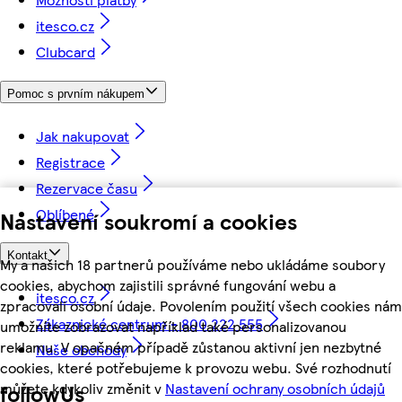
itesco.cz
Clubcard
Pomoc s prvním nákupem
Jak nakupovat
Registrace
Rezervace času
Oblíbené
Nastavení soukromí a cookies
Kontakt
My a našich 18 partnerů používáme nebo ukládáme soubory
cookies, abychom zajistili správné fungování webu a
itesco.cz
zpracovali osobní údaje. Povolením použití všech cookies nám
Zákaznické centrum - 800 222 555
umožníte zobrazovat například také personalizovanou
reklamu. V opačném případě zůstanou aktivní jen nezbytné
Naše obchody
cookies, které potřebujeme k provozu webu. Své rozhodnutí
můžete kdykoliv změnit v
Nastavení ochrany osobních údajů
followUs