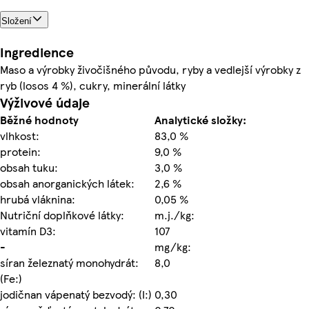
Složení
Ingredience
Maso a výrobky živočišného původu, ryby a vedlejší výrobky z
ryb (losos 4 %), cukry, minerální látky
Výživové údaje
Běžné hodnoty
Analytické složky:
vlhkost:
83,0 %
protein:
9,0 %
obsah tuku:
3,0 %
obsah anorganických látek:
2,6 %
hrubá vláknina:
0,05 %
Nutriční doplňkové látky:
m.j./kg:
vitamín D3:
107
-
mg/kg:
síran železnatý monohydrát:
8,0
(Fe:)
jodičnan vápenatý bezvodý: (I:)
0,30