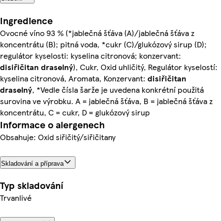
Ingredience
Ovocné víno 93 % (*jablečná šťáva (A)/jablečná šťáva z
koncentrátu (B); pitná voda, *cukr (C)/glukózový sirup (D);
regulátor kyselosti: kyselina citronová; konzervant:
disiřičitan draselný
), Cukr, Oxid uhličitý, Regulátor kyselostí:
kyselina citronová, Aromata, Konzervant:
disiřičitan
draselný
, *Vedle čísla šarže je uvedena konkrétní použitá
surovina ve výrobku. A = jablečná šťáva, B = jablečná šťáva z
koncentrátu, C = cukr, D = glukózový sirup
Informace o alergenech
Obsahuje: Oxid siřičitý/siřičitany
Skladování a příprava
Typ skladování
Trvanlivé