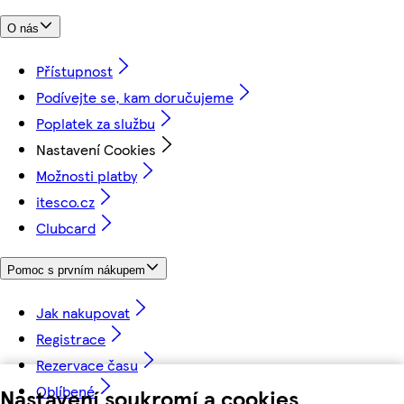
O nás
Přístupnost
Podívejte se, kam doručujeme
Poplatek za službu
Nastavení Cookies
Možnosti platby
itesco.cz
Clubcard
Pomoc s prvním nákupem
Jak nakupovat
Registrace
Rezervace času
Oblíbené
Nastavení soukromí a cookies