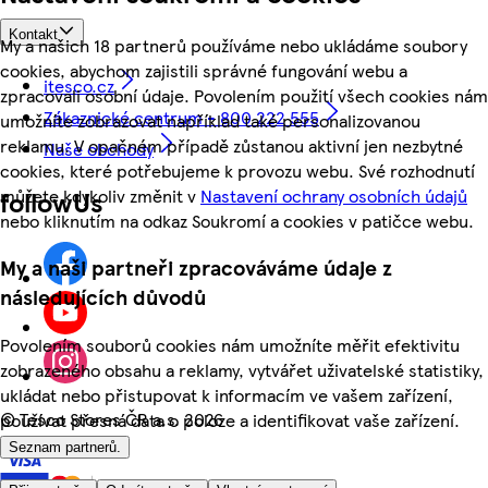
Kontakt
My a našich 18 partnerů používáme nebo ukládáme soubory
cookies, abychom zajistili správné fungování webu a
itesco.cz
zpracovali osobní údaje. Povolením použití všech cookies nám
Zákaznické centrum - 800 222 555
umožníte zobrazovat například také personalizovanou
reklamu. V opačném případě zůstanou aktivní jen nezbytné
Naše obchody
cookies, které potřebujeme k provozu webu. Své rozhodnutí
můžete kdykoliv změnit v
Nastavení ochrany osobních údajů
followUs
nebo kliknutím na odkaz Soukromí a cookies v patičce webu.
My a naši partneři zpracováváme údaje z
následujících důvodů
Povolením souborů cookies nám umožníte měřit efektivitu
zobrazeného obsahu a reklamy, vytvářet uživatelské statistiky,
ukládat nebo přistupovat k informacím ve vašem zařízení,
©
Tesco Stores ČR a.s. 2026
používat přesná data o poloze a identifikovat vaše zařízení.
Seznam partnerů.