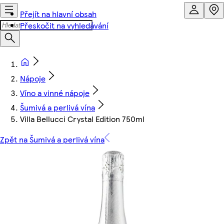
Přejít na hlavní obsah
Přeskočit na vyhledávání
Nápoje
Víno a vinné nápoje
Šumivá a perlivá vína
Villa Bellucci Crystal Edition 750ml
Zpět na Šumivá a perlivá vína