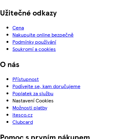
Užitečné odkazy
Cena
Nakupujte online bezpečně
Podmínky používání
Soukromí a cookies
O nás
Přístupnost
Podívejte se, kam doručujeme
Poplatek za službu
Nastavení Cookies
Možnosti platby
itesco.cz
Clubcard
Pomoc s prvním nákupem