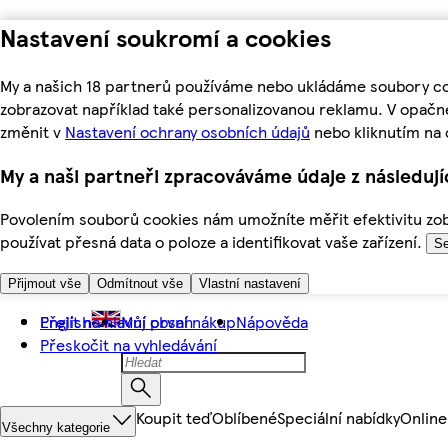
Nastavení soukromí a cookies
My a našich 18 partnerů používáme nebo ukládáme soubory coo
zobrazovat například také personalizovanou reklamu. V opačn
změnit v
Nastavení ochrany osobních údajů
nebo kliknutím na 
My a naši partneři zpracováváme údaje z následuj
Povolením souborů cookies nám umožníte měřit efektivitu zobr
používat přesná data o poloze a identifikovat vaše zařízení.
Se
Přijmout vše
Odmítnout vše
Vlastní nastavení
Přejít na hlavní obsah
English
Můj první nákup
Nápověda
Přeskočit na vyhledávání
Koupit teď
Oblíbené
Speciální nabídky
Online
Všechny kategorie