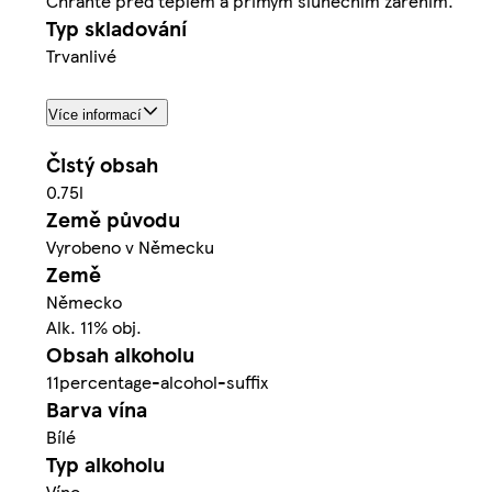
Chraňte před teplem a přímým slunečním zářením.
Typ skladování
Trvanlivé
Více informací
Čistý obsah
0.75l
Země původu
Vyrobeno v Německu
Země
Německo
Alk. 11% obj.
Obsah alkoholu
11percentage-alcohol-suffix
Barva vína
Bílé
Typ alkoholu
Víno