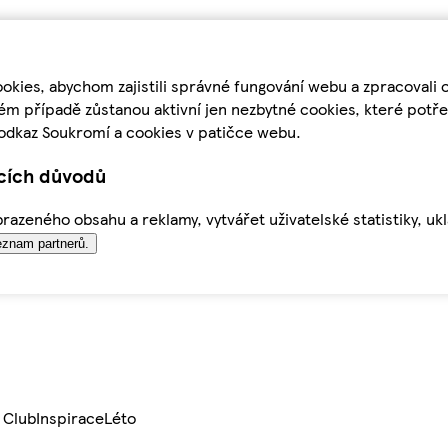
kies, abychom zajistili správné fungování webu a zpracovali 
ém případě zůstanou aktivní jen nezbytné cookies, které pot
odkaz Soukromí a cookies v patičce webu.
ících důvodů
azeného obsahu a reklamy, vytvářet uživatelské statistiky, uk
znam partnerů.
 Club
Inspirace
Léto