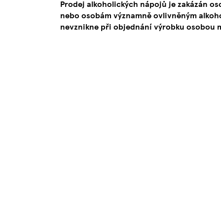
Prodej alkoholických nápojů je zakázán os
nebo osobám významně ovlivněným alkoho
nevznikne při objednání výrobku osobou ml