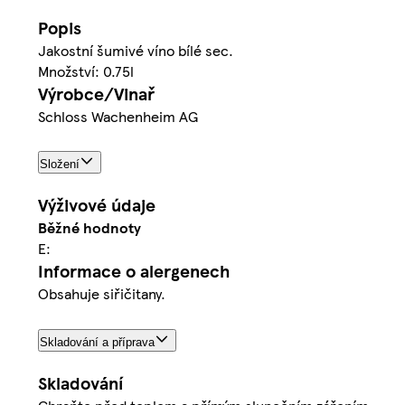
Popis
Jakostní šumivé víno bílé sec.
Množství: 0.75l
Výrobce/Vinař
Schloss Wachenheim AG
Složení
Výživové údaje
Běžné hodnoty
E:
Informace o alergenech
Obsahuje siřičitany.
Skladování a příprava
Skladování