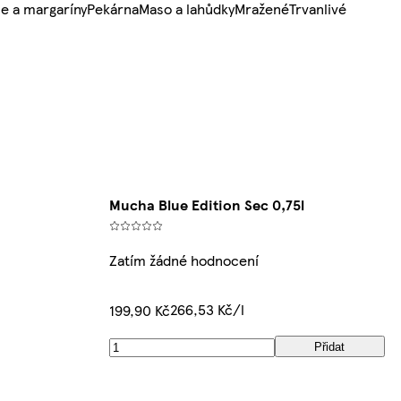
e a margaríny
Pekárna
Maso a lahůdky
Mražené
Trvanlivé
Mucha Blue Edition Sec 0,75l
Zatím žádné hodnocení
266,53 Kč/l
199,90 Kč
Přidat