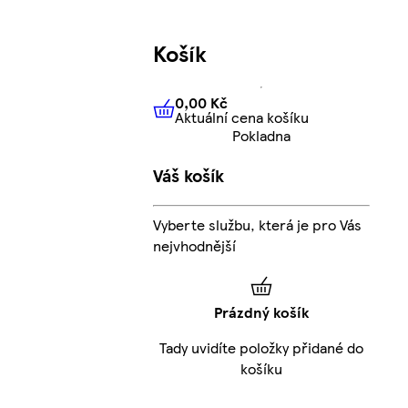
Košík
0,00 Kč
Aktuální cena košíku
0,00 Kč
Aktuální cena košíku
Pokladna
Váš košík
Vyberte službu, která je pro Vás
nejvhodnější
Prázdný košík
Tady uvidíte položky přidané do
košíku