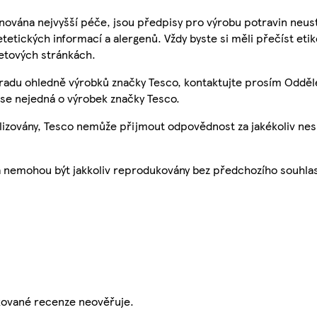
nována nejvyšší péče, jsou předpisy pro výrobu potravin neust
etetických informací a alergenů. Vždy byste si měli přečíst eti
etových stránkách.
 radu ohledně výrobků značky Tesco, kontaktujte prosím Odděl
se nejedná o výrobek značky Tesco.
ualizovány, Tesco nemůže přijmout odpovědnost za jakékoliv ne
a nemohou být jakkoliv reprodukovány bez předchozího souhla
ikované recenze neověřuje.