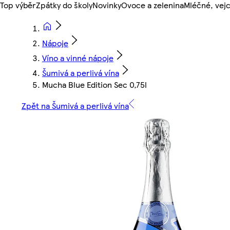
Top výběr
Zpátky do školy
Novinky
Ovoce a zelenina
Mléčné, vejc
Nápoje
Víno a vinné nápoje
Šumivá a perlivá vína
Mucha Blue Edition Sec 0,75l
Zpět na Šumivá a perlivá vína