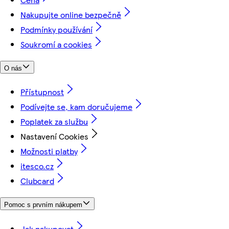
Nakupujte online bezpečně
Podmínky používání
Soukromí a cookies
O nás
Přístupnost
Podívejte se, kam doručujeme
Poplatek za službu
Nastavení Cookies
Možnosti platby
itesco.cz
Clubcard
Pomoc s prvním nákupem
Jak nakupovat