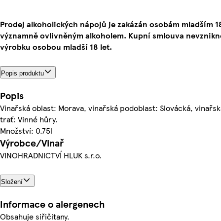
Prodej alkoholických nápojů je zakázán osobám mladším 1
významně ovlivněným alkoholem. Kupní smlouva nevznikne
výrobku osobou mladší 18 let.
Popis produktu
Popis
Vinařská oblast: Morava, vinařská podoblast: Slovácká, vinařsk
trať: Vinné hůry.
Množství: 0.75l
Výrobce/Vinař
VINOHRADNICTVÍ HLUK s.r.o.
Složení
Informace o alergenech
Obsahuje siřičitany.