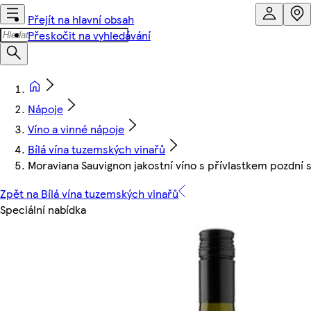
Přejít na hlavní obsah
Přeskočit na vyhledávání
Nápoje
Víno a vinné nápoje
Bílá vína tuzemských vinařů
Moraviana Sauvignon jakostní víno s přívlastkem pozdní s
Zpět na Bílá vína tuzemských vinařů
Speciální nabídka