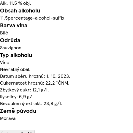
Alk. 11,5 % obj.
Obsah alkoholu
11.5percentage-alcohol-suffix
Barva vína
Bílé
Odrůda
Sauvignon
Typ alkoholu
Víno
Nevratný obal.
Datum sběru hroznů: 1. 10. 2023.
Cukernatost hroznů: 22,2 °ČNM.
Zbytkový cukr: 12,1 g/l.
Kyseliny: 6,9 g/l.
Bezcukerný extrakt: 23,8 g/l.
Země původu
Morava