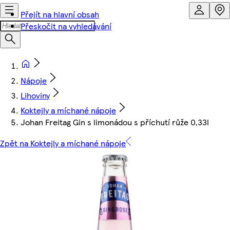
Přejít na hlavní obsah
Přeskočit na vyhledávání
Nápoje
Lihoviny
Koktejly a míchané nápoje
Johan Freitag Gin s limonádou s příchutí růže 0,33l
Zpět na Koktejly a míchané nápoje