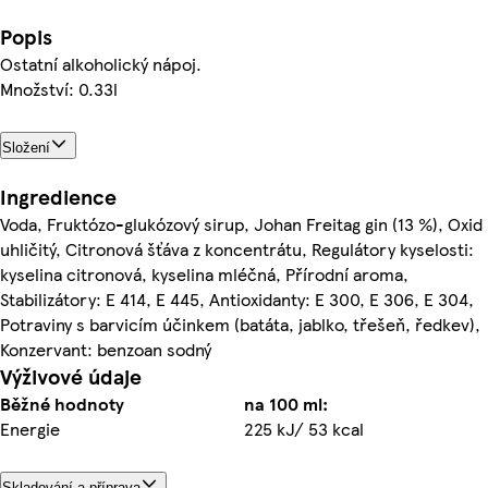
Popis
Ostatní alkoholický nápoj.
Množství: 0.33l
Složení
Ingredience
Voda, Fruktózo-glukózový sirup, Johan Freitag gin (13 %), Oxid
uhličitý, Citronová šťáva z koncentrátu, Regulátory kyselosti:
kyselina citronová, kyselina mléčná, Přírodní aroma,
Stabilizátory: E 414, E 445, Antioxidanty: E 300, E 306, E 304,
Potraviny s barvicím účinkem (batáta, jablko, třešeň, ředkev),
Konzervant: benzoan sodný
Výživové údaje
Běžné hodnoty
na 100 ml:
Energie
225 kJ/ 53 kcal
Skladování a příprava