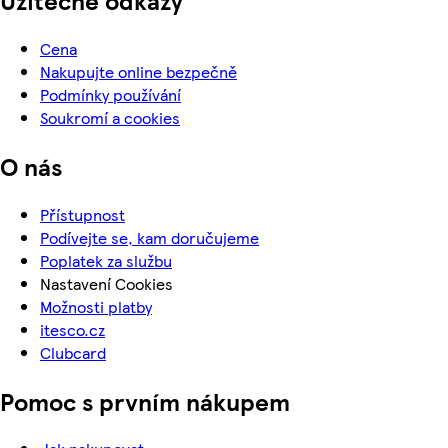
Cena
Nakupujte online bezpečně
Podmínky používání
Soukromí a cookies
O nás
Přístupnost
Podívejte se, kam doručujeme
Poplatek za službu
Nastavení Cookies
Možnosti platby
itesco.cz
Clubcard
Pomoc s prvním nákupem