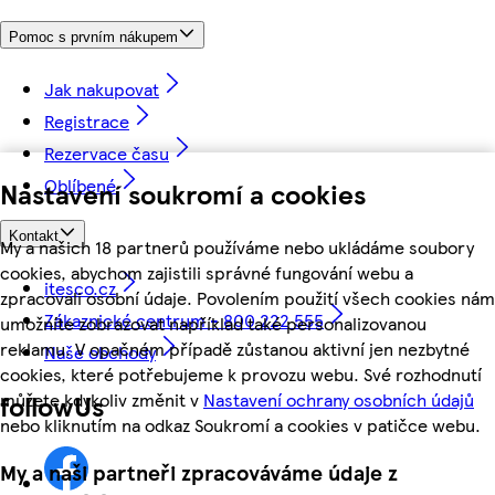
Pomoc s prvním nákupem
Jak nakupovat
Registrace
Rezervace času
Oblíbené
Nastavení soukromí a cookies
Kontakt
My a našich 18 partnerů používáme nebo ukládáme soubory
cookies, abychom zajistili správné fungování webu a
itesco.cz
zpracovali osobní údaje. Povolením použití všech cookies nám
Zákaznické centrum - 800 222 555
umožníte zobrazovat například také personalizovanou
reklamu. V opačném případě zůstanou aktivní jen nezbytné
Naše obchody
cookies, které potřebujeme k provozu webu. Své rozhodnutí
můžete kdykoliv změnit v
Nastavení ochrany osobních údajů
followUs
nebo kliknutím na odkaz Soukromí a cookies v patičce webu.
My a naši partneři zpracováváme údaje z