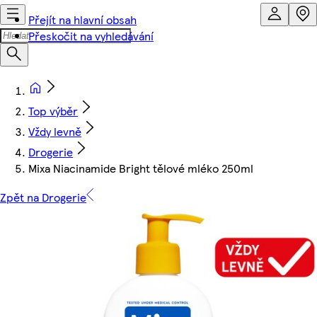
Přejít na hlavní obsah
Přeskočit na vyhledávání
Top výběr
Vždy levně
Drogerie
Mixa Niacinamide Bright tělové mléko 250ml
Zpět na Drogerie