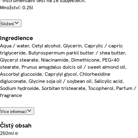
*Instrumentální test na 28 subjektech.
Množství: 0.25l
Složení
Ingredience
Aqua / water, Cetyl alcohol, Glycerin, Caprylic / capric
triglyceride, Butyrospermum parkii butter / shea butter,
Glyceryl stearate, Niacinamide, Dimethicone, PEG-40
stearate, Prunus amygdalus dulcis oil / sweet almond oil,
Ascorbyl glucoside, Caprylyl glycol, Chlorhexidine
digluconate, Glycine soja oil / soybean oil, Salicylic acid,
Sodium hydroxide, Sorbitan tristearate, Tocopherol, Parfum /
fragrance
Více informací
Čistý obsah
250ml ℮