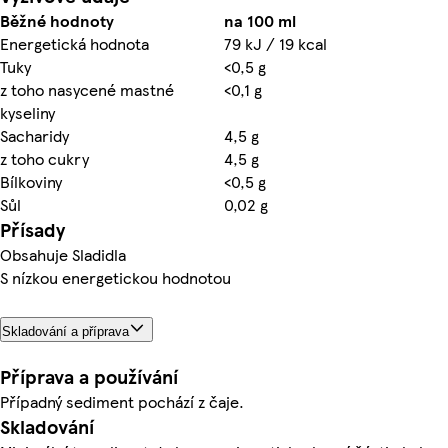
Běžné hodnoty
na 100 ml
Energetická hodnota
79 kJ / 19 kcal
Tuky
<0,5 g
z toho nasycené mastné
<0,1 g
kyseliny
Sacharidy
4,5 g
z toho cukry
4,5 g
Bílkoviny
<0,5 g
Sůl
0,02 g
Přísady
Obsahuje Sladidla
S nízkou energetickou hodnotou
Skladování a příprava
Příprava a používání
Případný sediment pochází z čaje.
Skladování