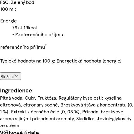
FSC, Zelený bod
100 ml:
Energie
79kJ
19kcal
-%
referenčního příjmu
*
referenčního příjmu
Typické hodnoty na 100 g: Energetická hodnota {energie}
Složení
Ingredience
Pitná voda, Cukr, Fruktóza, Regulátory kyselosti: kyselina
citronová, citronany sodné, Broskvová šťáva z koncentrátu (0,
1 %), Extrakt z černého čaje (0, 08 %), Přírodní broskvové
aroma s jinými přírodními aromaty, Sladidlo: steviol-glykosidy
ze stévie
Výživové údaje