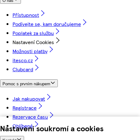
O nás
Přístupnost
Podívejte se, kam doručujeme
Poplatek za službu
Nastavení Cookies
Možnosti platby
itesco.cz
Clubcard
Pomoc s prvním nákupem
Jak nakupovat
Registrace
Rezervace času
Oblíbené
Nastavení soukromí a cookies