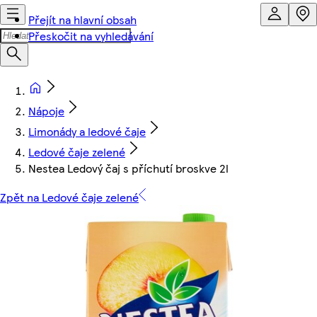
Přejít na hlavní obsah
Přeskočit na vyhledávání
Nápoje
Limonády a ledové čaje
Ledové čaje zelené
Nestea Ledový čaj s příchutí broskve 2l
Zpět na Ledové čaje zelené