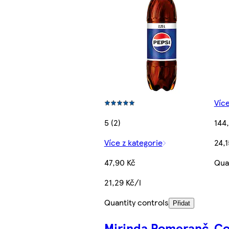
Více
5 (2)
144
Více z kategorie
24,1
47,90 Kč
Qua
21,29 Kč/l
Quantity controls
Přidat
Mirinda Pomeranč
Co