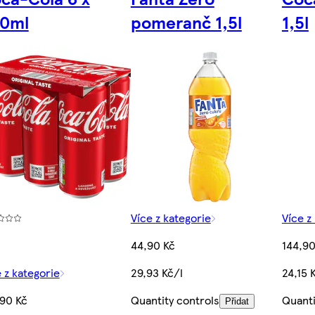
0ml
pomeranč 1,5l
1,5l
Více z kategorie
Více z
44,90 Kč
144,90
 z kategorie
29,93 Kč/l
24,15 
,90 Kč
Quantity controls
Quanti
Přidat