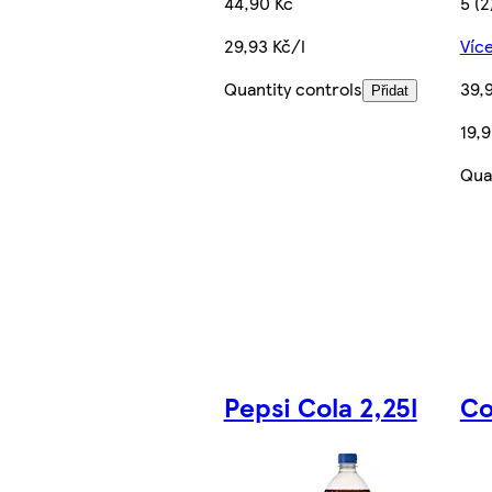
44,90 Kč
5 (2
29,93 Kč/l
Více
Quantity controls
39,
Přidat
19,9
Qua
Pepsi Cola 2,25l
Co