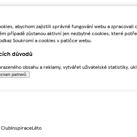
kies, abychom zajistili správné fungování webu a zpracovali 
ém případě zůstanou aktivní jen nezbytné cookies, které pot
odkaz Soukromí a cookies v patičce webu.
ících důvodů
azeného obsahu a reklamy, vytvářet uživatelské statistiky, uk
znam partnerů.
 Club
Inspirace
Léto