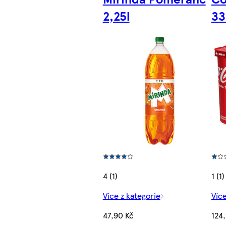
2,25l
33
4 (1)
1 (1)
Více z kategorie
Více
47,90 Kč
124