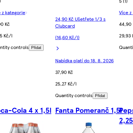
)
5 (1)
 z kategorie
Více z
24,90 Kč Ušetřete 1/3 s
90 Kč
44,90
Clubcard
5 Kč/l
29,93 
(16,60 Kč/l)
ntity controls
Quanti
Přidat
Nabídka platí do 18. 8. 2026
37,90 Kč
25,27 Kč/l
Quantity controls
Přidat
ca-Cola 4 x 1,5l
Fanta Pomeranč 1,5l
Peps
2,25