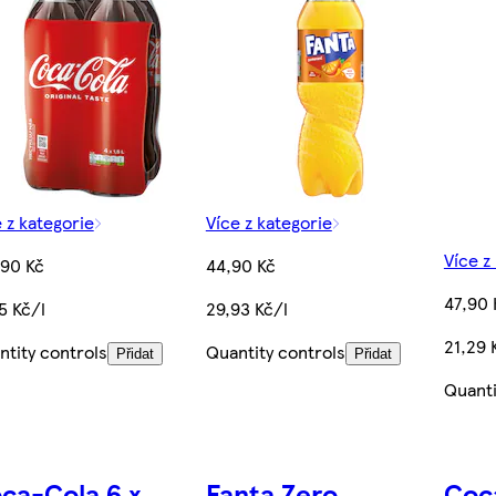
 z kategorie
Více z kategorie
Více z
,90 Kč
44,90 Kč
47,90 
5 Kč/l
29,93 Kč/l
21,29 
ntity controls
Quantity controls
Přidat
Přidat
Quanti
ca-Cola 6 x
Fanta Zero
Coc