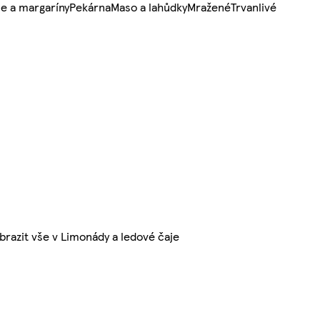
e a margaríny
Pekárna
Maso a lahůdky
Mražené
Trvanlivé
brazit vše v Limonády a ledové čaje