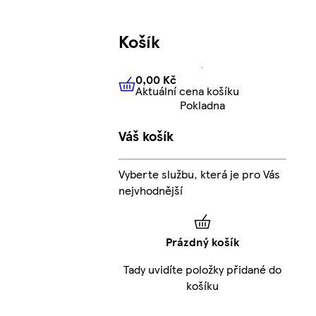
Košík
0,00 Kč
Aktuální cena košíku
0,00 Kč
Aktuální cena košíku
Pokladna
Váš košík
Vyberte službu, která je pro Vás
nejvhodnější
Prázdný košík
Tady uvidíte položky přidané do
košíku