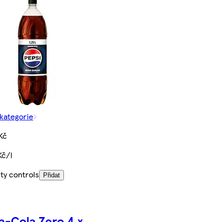
 kategorie
Kč
Kč/l
ty controls
Přidat
a-Cola Zero 4 x