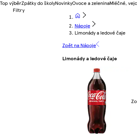
Top výběr
Zpátky do školy
Novinky
Ovoce a zelenina
Mléčné, vejc
Nápoje
Limonády a ledové čaje
Zpět na Nápoje
Limonády a ledové čaje
Zo