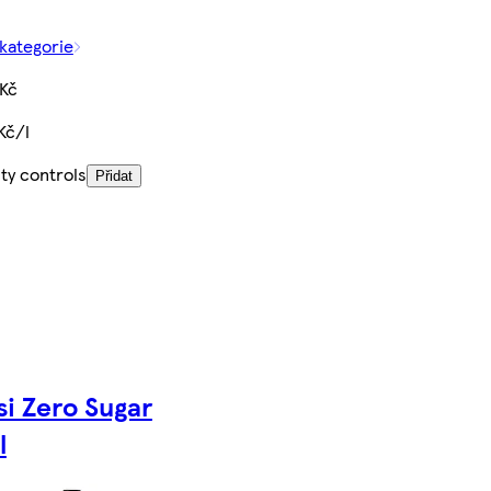
 kategorie
 Kč
Kč/l
ty controls
Přidat
i Zero Sugar
l