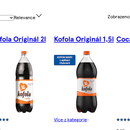
Zobrazen
Relevance
fola Originál 2l
Kofola Originál 1,5l
Coca
Více z kategorie