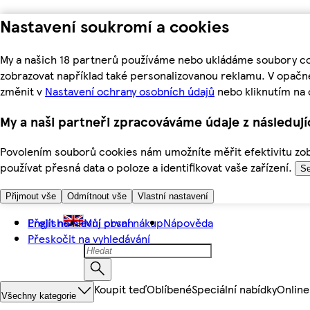
Nastavení soukromí a cookies
My a našich 18 partnerů používáme nebo ukládáme soubory coo
zobrazovat například také personalizovanou reklamu. V opačn
změnit v
Nastavení ochrany osobních údajů
nebo kliknutím na 
My a naši partneři zpracováváme údaje z následuj
Povolením souborů cookies nám umožníte měřit efektivitu zobr
používat přesná data o poloze a identifikovat vaše zařízení.
Se
Přijmout vše
Odmítnout vše
Vlastní nastavení
Přejít na hlavní obsah
English
Můj první nákup
Nápověda
Přeskočit na vyhledávání
Koupit teď
Oblíbené
Speciální nabídky
Online
Všechny kategorie