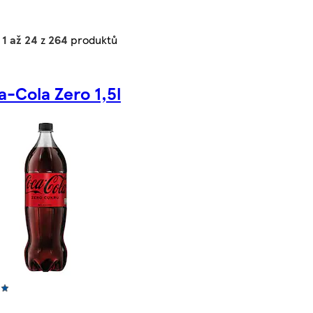
o
1 až 24
z
264
produktů
-Cola Zero 1,5l