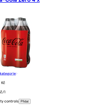
 kategorie
 Kč
Kč/l
ty controls
Přidat