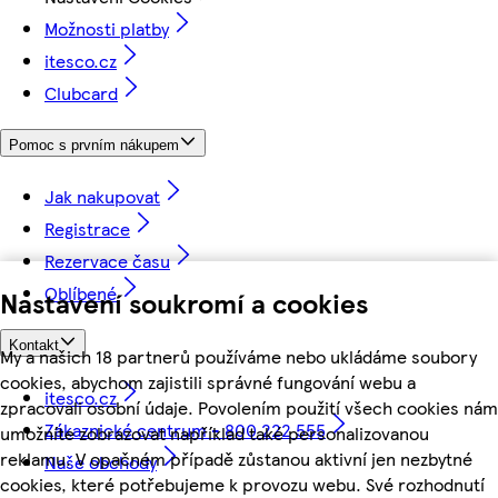
Možnosti platby
itesco.cz
Clubcard
Pomoc s prvním nákupem
Jak nakupovat
Registrace
Rezervace času
Oblíbené
Nastavení soukromí a cookies
Kontakt
My a našich 18 partnerů používáme nebo ukládáme soubory
cookies, abychom zajistili správné fungování webu a
itesco.cz
zpracovali osobní údaje. Povolením použití všech cookies nám
Zákaznické centrum - 800 222 555
umožníte zobrazovat například také personalizovanou
reklamu. V opačném případě zůstanou aktivní jen nezbytné
Naše obchody
cookies, které potřebujeme k provozu webu. Své rozhodnutí