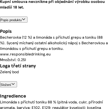
Kupní smlouva nevznikne při objednání výrobku osobou
mladší 18 let.
Popis produktu
Popis
Becherovka (12 %) a limonáda s příchutí grepu a toniku (88
%). Sycený míchaný ostatní alkoholický nápoj s Becherovkou a
limonádou s příchutí grepu a toniku.
www.responsibledrinking.eu
Množství: 0.25l
Loga třetí strany
Zelený bod
Složení
Ingredience
Limonáda s příchutí toniku 88 % (pitná voda, cukr, přírodní
aromata, barviva: E102, E129; regulátor kyselosti: kyselina