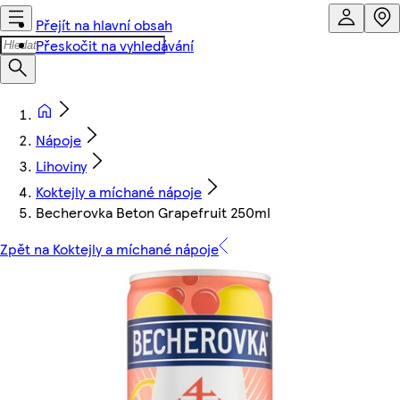
Přejít na hlavní obsah
Přeskočit na vyhledávání
Nápoje
Lihoviny
Koktejly a míchané nápoje
Becherovka Beton Grapefruit 250ml
Zpět na Koktejly a míchané nápoje