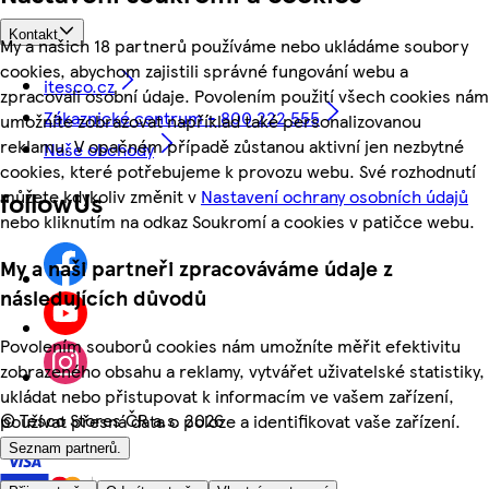
Kontakt
My a našich 18 partnerů používáme nebo ukládáme soubory
cookies, abychom zajistili správné fungování webu a
itesco.cz
zpracovali osobní údaje. Povolením použití všech cookies nám
Zákaznické centrum - 800 222 555
umožníte zobrazovat například také personalizovanou
reklamu. V opačném případě zůstanou aktivní jen nezbytné
Naše obchody
cookies, které potřebujeme k provozu webu. Své rozhodnutí
můžete kdykoliv změnit v
Nastavení ochrany osobních údajů
followUs
nebo kliknutím na odkaz Soukromí a cookies v patičce webu.
My a naši partneři zpracováváme údaje z
následujících důvodů
Povolením souborů cookies nám umožníte měřit efektivitu
zobrazeného obsahu a reklamy, vytvářet uživatelské statistiky,
ukládat nebo přistupovat k informacím ve vašem zařízení,
©
Tesco Stores ČR a.s. 2026
používat přesná data o poloze a identifikovat vaše zařízení.
Seznam partnerů.