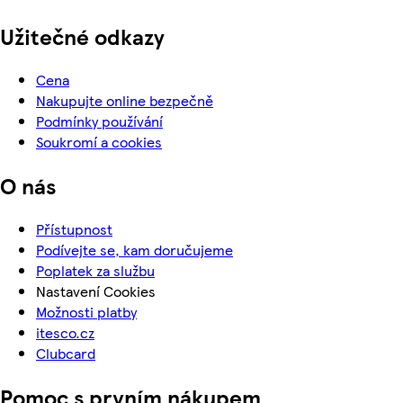
Užitečné odkazy
Cena
Nakupujte online bezpečně
Podmínky používání
Soukromí a cookies
O nás
Přístupnost
Podívejte se, kam doručujeme
Poplatek za službu
Nastavení Cookies
Možnosti platby
itesco.cz
Clubcard
Pomoc s prvním nákupem