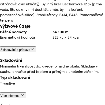
citrónová; oxid uhličitý), Bylinný likér Becherovka 12 % (pitná
voda, líh, cukr, vinný destilát, směs bylin a koření,
pomerančová silice), Stabilizátory: E414, E445, Pomerančové
terpeny
Výživové údaje
Běžné hodnoty
na 100 ml:
Energetická hodnota
225 kJ / 54 kcal
Skladování a příprava
Skladování
Minimální trvanlivost do: uvedeno na dně obalu. Skladuje v
suchu, chraňte před teplem a přímým slunečním zářením.
Typ skladování
Trvanlivé
Více informací