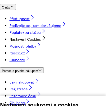
O nás
Přístupnost
Podívejte se, kam doručujeme
Poplatek za službu
Nastavení Cookies
Možnosti platby
itesco.cz
Clubcard
Pomoc s prvním nákupem
Jak nakupovat
Registrace
Rezervace času
Oblíbené
Nastavení soukromí a cookies