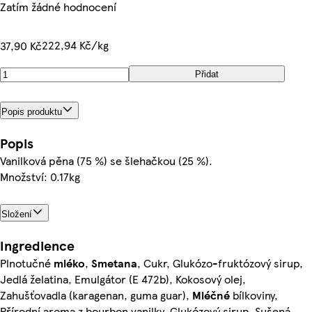
Zatím žádné hodnocení
222,94 Kč/kg
37,90 Kč
Přidat
Popis produktu
Popis
Vanilková pěna (75 %) se šlehačkou (25 %).
Množství: 0.17kg
Složení
Ingredience
Plnotučné
mléko
,
Smetana
, Cukr, Glukózo-fruktózový sirup,
Jedlá želatina, Emulgátor (E 472b), Kokosový olej,
Zahušťovadla (karagenan, guma guar),
Mléčné
bílkoviny,
Přírodní aroma z bourbon vanilky, Glukózový sirup, Sušená