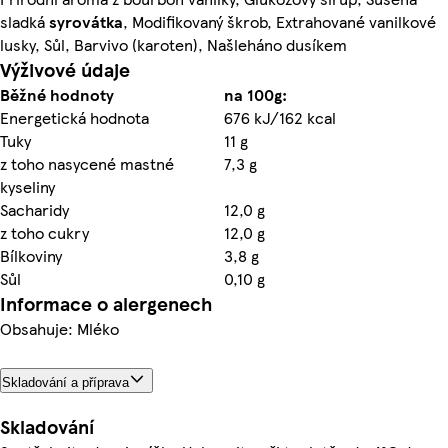
sladká
syrovátka
, Modifikovaný škrob, Extrahované vanilkové
lusky, Sůl, Barvivo (karoten), Našleháno dusíkem
Výživové údaje
Běžné hodnoty
na 100g:
Energetická hodnota
676 kJ/162 kcal
Tuky
11 g
z toho nasycené mastné
7,3 g
kyseliny
Sacharidy
12,0 g
z toho cukry
12,0 g
Bílkoviny
3,8 g
Sůl
0,10 g
Informace o alergenech
Obsahuje: Mléko
Skladování a příprava
Skladování