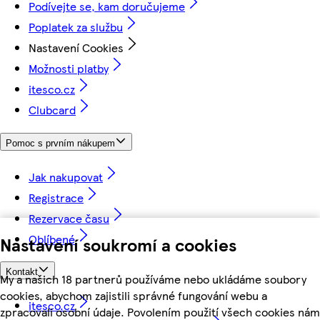
Podívejte se, kam doručujeme
Poplatek za službu
Nastavení Cookies
Možnosti platby
itesco.cz
Clubcard
Pomoc s prvním nákupem
Jak nakupovat
Registrace
Rezervace času
Oblíbené
Nastavení soukromí a cookies
Kontakt
My a našich 18 partnerů používáme nebo ukládáme soubory
cookies, abychom zajistili správné fungování webu a
itesco.cz
zpracovali osobní údaje. Povolením použití všech cookies nám