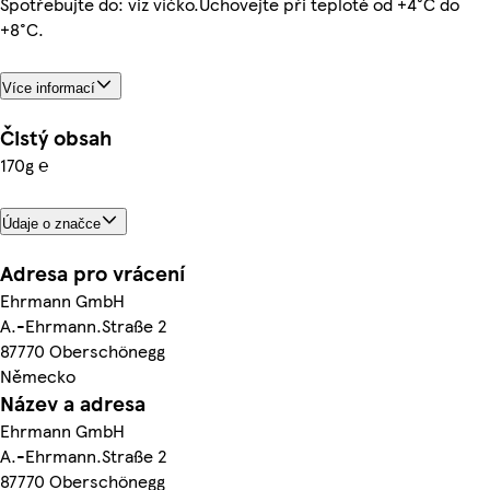
Spotřebujte do: viz víčko.Uchovejte při teplotě od +4°C do
+8°C.
Více informací
Čistý obsah
170g ℮
Údaje o značce
Adresa pro vrácení
Ehrmann GmbH
A.-Ehrmann.Straße 2
87770 Oberschönegg
Německo
Název a adresa
Ehrmann GmbH
A.-Ehrmann.Straße 2
87770 Oberschönegg