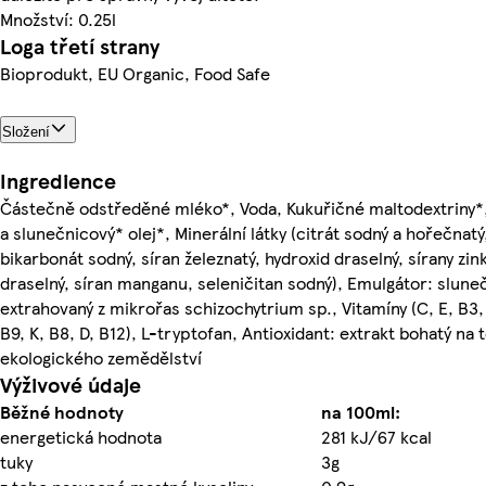
Množství: 0.25l
Loga třetí strany
Bioprodukt, EU Organic, Food Safe
Složení
Ingredience
Částečně odstředěné mléko*, Voda, Kukuřičné maltodextriny*
a slunečnicový* olej*, Minerální látky (citrát sodný a hořečnatý
bikarbonát sodný, síran železnatý, hydroxid draselný, sírany zin
draselný, síran manganu, seleničitan sodný), Emulgátor: sluneč
extrahovaný z mikrořas schizochytrium sp., Vitamíny (C, E, B3, 
B9, K, B8, D, B12), L-tryptofan, Antioxidant: extrakt bohatý na t
ekologického zemědělství
Výživové údaje
Běžné hodnoty
na 100ml:
energetická hodnota
281 kJ/67 kcal
tuky
3g