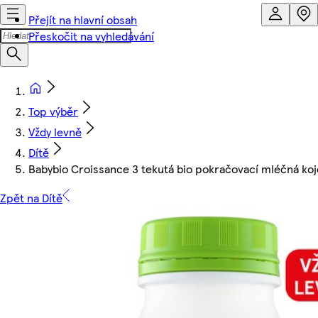
Přejít na hlavní obsah
Přeskočit na vyhledávání
Top výběr
Vždy levně
Dítě
Babybio Croissance 3 tekutá bio pokračovací mléčná ko
Zpět na Dítě