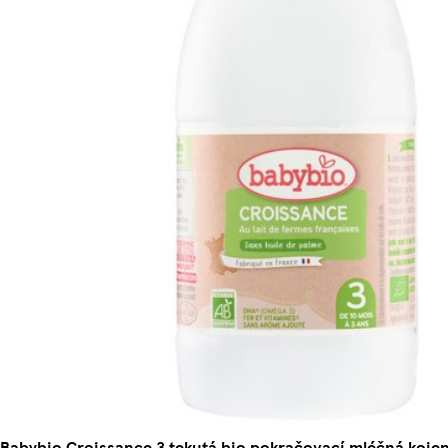
Babybio Croissance 3 tekutá bio pokračovací mléčná koje