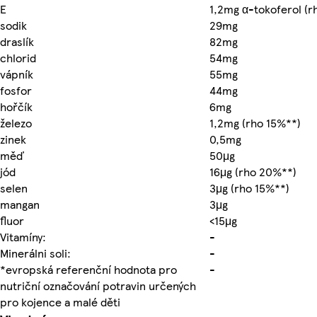
E
1,2mg α-tokoferol (r
sodik
29mg
draslík
82mg
chlorid
54mg
vápník
55mg
fosfor
44mg
hořčík
6mg
železo
1,2mg (rho 15%**)
zinek
0,5mg
měď
50μg
jód
16μg (rho 20%**)
selen
3μg (rho 15%**)
mangan
3μg
fluor
<15μg
Vitamíny:
-
Minerálni soli:
-
*evropská referenční hodnota pro
-
nutriční označování potravin určených
pro kojence a malé děti