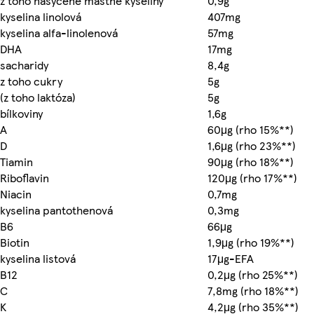
z toho nasycené mastné kyseliny
0,9g
kyselina linolová
407mg
kyselina alfa-linolenová
57mg
DHA
17mg
sacharidy
8,4g
z toho cukry
5g
(z toho laktóza)
5g
bílkoviny
1,6g
A
60μg (rho 15%**)
D
1,6μg (rho 23%**)
Tiamin
90μg (rho 18%**)
Riboflavin
120μg (rho 17%**)
Niacin
0,7mg
kyselina pantothenová
0,3mg
B6
66μg
Biotin
1,9μg (rho 19%**)
kyselina listová
17μg-EFA
B12
0,2μg (rho 25%**)
C
7,8mg (rho 18%**)
K
4,2μg (rho 35%**)