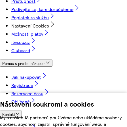
Přístupnost
Podívejte se, kam doručujeme
Poplatek za službu
Nastavení Cookies
Možnosti platby
itesco.cz
Clubcard
Pomoc s prvním nákupem
Jak nakupovat
Registrace
Rezervace času
Oblíbené
Nastavení soukromí a cookies
Kontakt
My a našich 18 partnerů používáme nebo ukládáme soubory
cookies, abychom zajistili správné fungování webu a