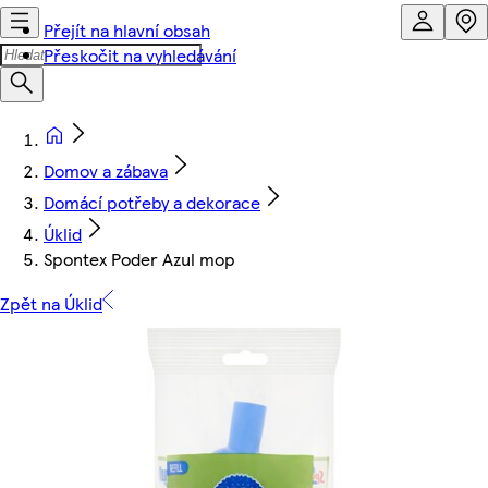
Přejít na hlavní obsah
Přeskočit na vyhledávání
Domov a zábava
Domácí potřeby a dekorace
Úklid
Spontex Poder Azul mop
Zpět na Úklid