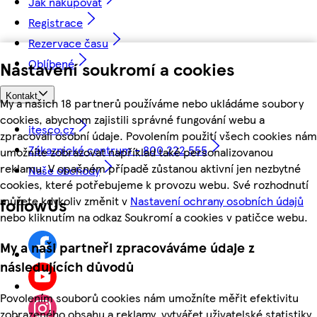
Jak nakupovat
Registrace
Rezervace času
Oblíbené
Nastavení soukromí a cookies
Kontakt
My a našich 18 partnerů používáme nebo ukládáme soubory
cookies, abychom zajistili správné fungování webu a
itesco.cz
zpracovali osobní údaje. Povolením použití všech cookies nám
Zákaznické centrum - 800 222 555
umožníte zobrazovat například také personalizovanou
reklamu. V opačném případě zůstanou aktivní jen nezbytné
Naše obchody
cookies, které potřebujeme k provozu webu. Své rozhodnutí
můžete kdykoliv změnit v
Nastavení ochrany osobních údajů
followUs
nebo kliknutím na odkaz Soukromí a cookies v patičce webu.
My a naši partneři zpracováváme údaje z
následujících důvodů
Povolením souborů cookies nám umožníte měřit efektivitu
zobrazeného obsahu a reklamy, vytvářet uživatelské statistiky,