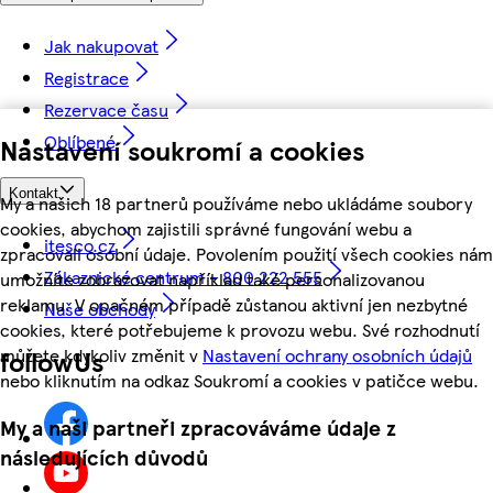
Jak nakupovat
Registrace
Rezervace času
Oblíbené
Nastavení soukromí a cookies
Kontakt
My a našich 18 partnerů používáme nebo ukládáme soubory
cookies, abychom zajistili správné fungování webu a
itesco.cz
zpracovali osobní údaje. Povolením použití všech cookies nám
Zákaznické centrum - 800 222 555
umožníte zobrazovat například také personalizovanou
reklamu. V opačném případě zůstanou aktivní jen nezbytné
Naše obchody
cookies, které potřebujeme k provozu webu. Své rozhodnutí
můžete kdykoliv změnit v
Nastavení ochrany osobních údajů
followUs
nebo kliknutím na odkaz Soukromí a cookies v patičce webu.
My a naši partneři zpracováváme údaje z
následujících důvodů