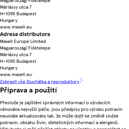
Magyaroszági Fióktelepe
Máriássy utca 7
H-1095 Budapest
Hungary
www.maxell.eu
Adresa distributora
Maxell Europe Limited
Magyaroszági Fióktelepe
Máriássy utca 7
H-1095 Budapest
Hungary
www.maxell.eu
Zobrazit vše Sluchátka a reproduktory
Příprava a použití
Přestože je zajištění správných informací o výrobcích
věnována nejvyšší péče, jsou předpisy pro výrobu potravin
neustále aktualizovány tak, že může dojít ke změně složek
potravin, obsahu živin, dietetických informací a alergenů.
Vždy byste si měli přečíst etiketu na výrobku a nespoléhat se