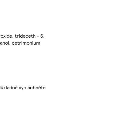
xide, trideceth - 6,
thanol, cetrimonium
 důkladně vypláchněte