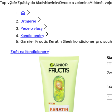
Top výběr
Zpátky do školy
Novinky
Ovoce a zelenina
Mléčné, vejc
Drogerie
Péče o vlasy
Kondicionéry
Garnier Fructis Keratin Sleek kondicionér pro such
Zpět na Kondicionéry
Ga
Za
14