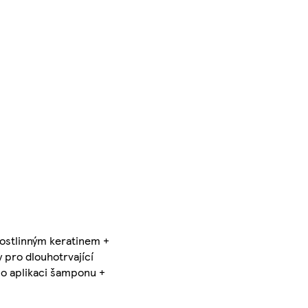
rostlinným keratinem +
 pro dlouhotrvající
 po aplikaci šamponu +