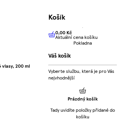
Košík
0,00 Kč
Aktuální cena košíku
0,00 Kč
Aktuální cena košíku
Pokladna
Váš košík
 vlasy, 200 ml
Vyberte službu, která je pro Vás
nejvhodnější
Prázdný košík
Tady uvidíte položky přidané do
košíku