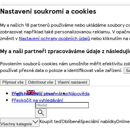
Nastavení soukromí a cookies
My a našich 18 partnerů používáme nebo ukládáme soubory coo
zobrazovat například také personalizovanou reklamu. V opačn
změnit v
Nastavení ochrany osobních údajů
nebo kliknutím na 
My a naši partneři zpracováváme údaje z následuj
Povolením souborů cookies nám umožníte měřit efektivitu zobr
používat přesná data o poloze a identifikovat vaše zařízení.
Se
Přijmout vše
Odmítnout vše
Vlastní nastavení
Přejít na hlavní obsah
English
Můj první nákup
Nápověda
Přeskočit na vyhledávání
Koupit teď
Oblíbené
Speciální nabídky
Online
Všechny kategorie