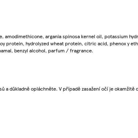
, amodimethicone, argania spinosa kernel oil, potassium hydro
soy protein, hydrolyzed wheat protein, citric acid, phenox y e
nnamal, benzyl alcohol, parfum / fragrance.
ů a důkladně opláchněte. V případě zasažení očí je okamžitě