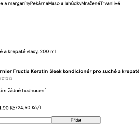
e a margaríny
Pekárna
Maso a lahůdky
Mražené
Trvanlivé
é a krepaté vlasy, 200 ml
rnier Fructis Keratin Sleek kondicionér pro suché a krepaté
tím žádné hodnocení
724,50 Kč/l
4,90 Kč
Přidat