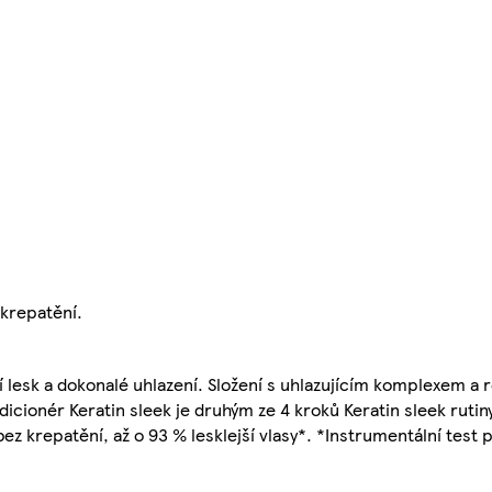
 krepatění.
í lesk a dokonalé uhlazení. Složení s uhlazujícím komplexem a 
cionér Keratin sleek je druhým ze 4 kroků Keratin sleek rutiny
 bez krepatění, až o 93 % lesklejší vlasy*. *Instrumentální test