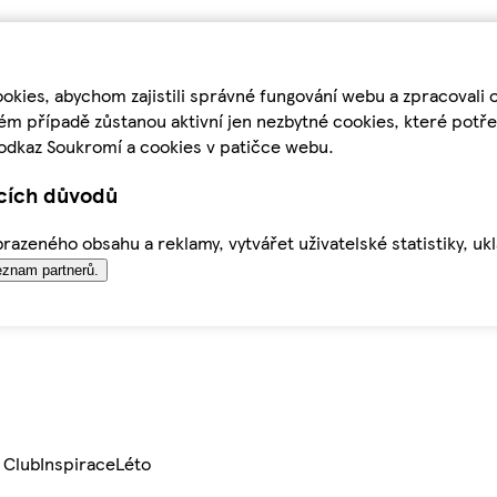
kies, abychom zajistili správné fungování webu a zpracovali 
ém případě zůstanou aktivní jen nezbytné cookies, které pot
odkaz Soukromí a cookies v patičce webu.
ících důvodů
azeného obsahu a reklamy, vytvářet uživatelské statistiky, uk
znam partnerů.
 Club
Inspirace
Léto