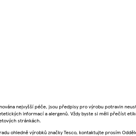
nována nejvyšší péče, jsou předpisy pro výrobu potravin neust
etetických informací a alergenů. Vždy byste si měli přečíst eti
etových stránkách.
 radu ohledně výrobků značky Tesco, kontaktujte prosím Odděl