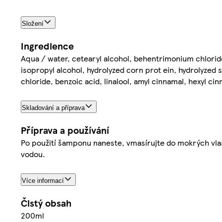
Složení
Ingredience
Aqua / water, cetearyl alcohol, behentrimonium chloride
isopropyl alcohol, hydrolyzed corn prot ein, hydrolyzed 
chloride, benzoic acid, linalool, amyl cinnamal, hexyl ci
Skladování a příprava
Příprava a používání
Po použití šamponu naneste, vmasírujte do mokrých vlas
vodou.
Více informací
Čistý obsah
200ml