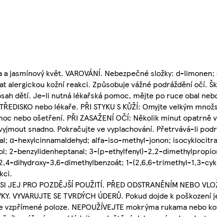
a a jasmínový květ. VAROVÁNÍ. Nebezpečné složky: d-limonen; ci
at alergickou kožní reakci. Způsobuje vážné podráždění očí. Šk
ah dětí. Je-li nutná lékařská pomoc, mějte po ruce obal nebo
EDISKO nebo lékaře. PŘI STYKU S KŮŽÍ: Omyjte velkým množst
moc nebo ošetření. PŘI ZASAŽENÍ OČÍ: Několik minut opatrně v
 vyjmout snadno. Pokračujte ve vyplachování. Přetrvává-li podr
l; α-hexylcinnamaldehyd; alfa-iso-methyl-jonon; isocyklocitra
l; 2-benzylidenheptanal; 3-(p-ethylfenyl)-2,2-dimethylpropio
,4-dihydroxy-3,6-dimethylbenzoát; 1-(2,6,6-trimethyl-1,3-cyk
kci.
 SI JEJ PRO POZDĚJŠÍ POUŽITÍ. PŘED ODSTRANĚNÍM NEBO VL
 VYVARUJTE SE TVRDÝCH ÚDERŮ. Pokud dojde k poškození jed
jte ve vzpřímené poloze. NEPOUŽÍVEJTE mokrýma rukama nebo k