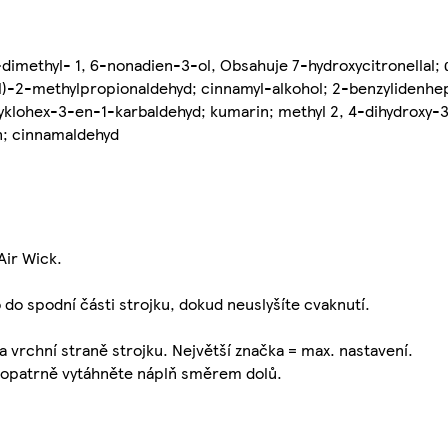
7-dimethyl- 1, 6-nonadien-3-ol, Obsahuje 7-hydroxycitronellal
yl)-2-methylpropionaldehyd; cinnamyl-alkohol; 2-benzylidenhep
cyklohex-3-en-1-karbaldehyd; kumarin; methyl 2, 4-dihydroxy-3
on; cinnamaldehyd
Air Wick.
 do spodní části strojku, dokud neuslyšíte cvaknutí.
 vrchní straně strojku. Největší značka = max. nastavení.
 a opatrně vytáhněte náplň směrem dolů.