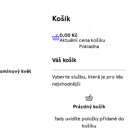
Košík
0,00 Kč
Aktuální cena košíku
0,00 Kč
Aktuální cena košíku
Pokladna
Váš košík
jasmínový květ
Vyberte službu, která je pro Vás
nejvhodnější
Prázdný košík
Tady uvidíte položky přidané do
košíku