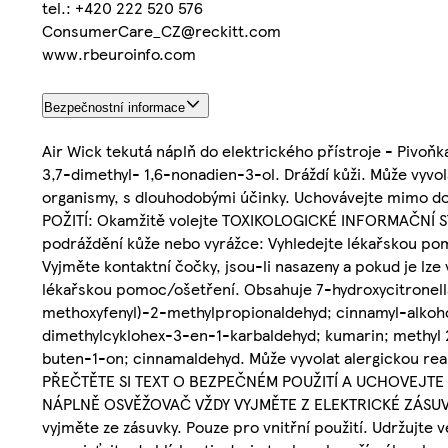
tel.: +420 222 520 576
ConsumerCare_CZ@reckitt.com
www.rbeuroinfo.com
Bezpečnostní informace
Air Wick tekutá náplň do elektrického přístroje - Pivoňk
3,7-dimethyl- 1,6-nonadien-3-ol. Dráždí kůži. Může vyvol
organismy, s dlouhodobými účinky. Uchovávejte mimo dos
POŽITÍ: Okamžitě volejte TOXIKOLOGICKÉ INFORMAČNÍ STŘ
podráždění kůže nebo vyrážce: Vyhledejte lékařskou po
Vyjměte kontaktní čočky, jsou-li nasazeny a pokud je lze
lékařskou pomoc/ošetření. Obsahuje 7-hydroxycitronella
methoxyfenyl)-2-methylpropionaldehyd; cinnamyl-alkoho
dimethylcyklohex-3-en-1-karbaldehyd; kumarin; methyl 2
buten-1-on; cinnamaldehyd. Může vyvolat alergickou rea
PŘEČTĚTE SI TEXT O BEZPEČNÉM POUŽITÍ A UCHOVEJTE
NÁPLNĚ OSVĚŽOVAČ VŽDY VYJMĚTE Z ELEKTRICKÉ ZÁSUVKY.
vyjměte ze zásuvky. Pouze pro vnitřní použití. Udržu