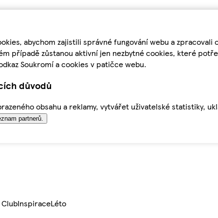
kies, abychom zajistili správné fungování webu a zpracovali 
ém případě zůstanou aktivní jen nezbytné cookies, které pot
odkaz Soukromí a cookies v patičce webu.
ících důvodů
azeného obsahu a reklamy, vytvářet uživatelské statistiky, uk
znam partnerů.
 Club
Inspirace
Léto