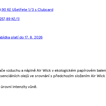
,90 Kč Ušetřete 1/3 s Clubcard
257,89 Kč/l)
bídka platí do 17. 8. 2026
vače vzduchu a náplně Air Wick v ekologickém papírovém balení
enciálních olejů ve srovnání s předchozím složením Air Wick
 úrovni intenzity vůně.