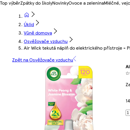
Top výběr
Zpátky do školy
Novinky
Ovoce a zelenina
Mléčné, vejc
Úklid
Vůně domova
Osvěžovače vzduchu
Air Wick tekutá náplň do elektrického přístroje - 
Zpět na Osvěžovače vzduchu
Ai
Z
14