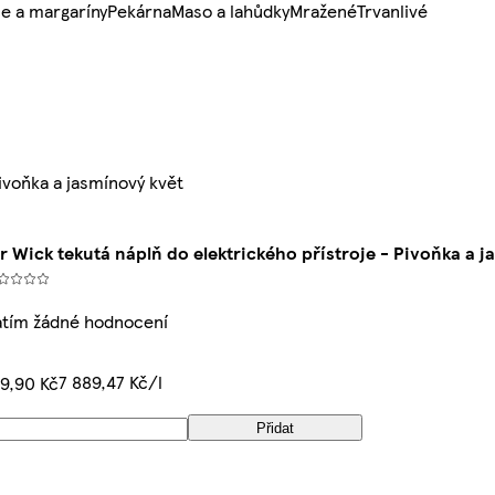
e a margaríny
Pekárna
Maso a lahůdky
Mražené
Trvanlivé
Pivoňka a jasmínový květ
r Wick tekutá náplň do elektrického přístroje - Pivoňka a 
atím žádné hodnocení
7 889,47 Kč/l
9,90 Kč
Přidat