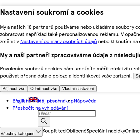
Nastavení soukromí a cookies
My a našich 18 partnerů používáme nebo ukládáme soubory coo
zobrazovat například také personalizovanou reklamu. V opačn
změnit v
Nastavení ochrany osobních údajů
nebo kliknutím na 
My a naši partneři zpracováváme údaje z následuj
Povolením souborů cookies nám umožníte měřit efektivitu zobr
používat přesná data o poloze a identifikovat vaše zařízení.
Se
Přijmout vše
Odmítnout vše
Vlastní nastavení
Přejít na hlavní obsah
English
Můj první nákup
Nápověda
Přeskočit na vyhledávání
Koupit teď
Oblíbené
Speciální nabídky
Online
Všechny kategorie