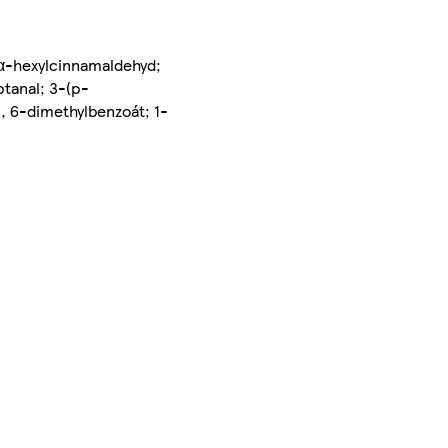
; α-hexylcinnamaldehyd;
tanal; 3-(p-
, 6-dimethylbenzoát; 1-