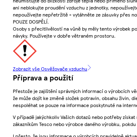
neumisťujte do blízkosti zdroje tepla nebo přímého slu
ani neblokujte proudění vzduchu z jednotky, nepoužívej
nepoužívejte nepřetržitě - vytáhněte ze zásuvky přes
POUZE DOSPĚLÍ.
Osoby s přecitlivělostí na vůně by měly tento výrobek 
návyky. Používejte v dobře větraném prostoru.
Zobrazit vše Osvěžovače vzduchu
Příprava a použití
Přestože je zajištění správných informací o výrobcích vě
že může dojít ke změně složek potravin, obsahu živin, di
nespoléhat se pouze na informace poskytnuté na intern
V případě jakýchkoliv Vašich dotazů nebo potřeby získat
zákazníkům Tesco nebo výrobce daného výrobku, pokdu 
I přesto, že jsou informace o výrobcích pravidelně akt