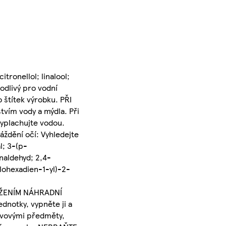
tronellol; linalool;
odlivý pro vodní
 štítek výrobku. PŘI
vím vody a mýdla. Při
yplachujte vodou.
áždění očí: Vyhledejte
l; 3-(p-
naldehyd; 2,4-
lohexadien-1-yl)-2-
OŽENÍM NÁHRADNÍ
notky, vypněte ji a
ovovými předměty,