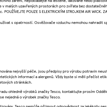
nečního záření, nepokládejte na leštěné, lakované nebo plast
te v malých uzavřených prostorách pro zvířata bez dostatečné
 noc. POUŽÍVEJTE POUZE S ELEKTRICKÝM STROJKEM AIR WICK. Z
používat s opatrností. Osvěžovače vzduchu nemohou nahradit s
nována nejvyšší péče, jsou předpisy pro výrobu potravin neust
etetických informací a alergenů. Vždy byste si měli přečíst eti
etových stránkách.
 radu ohledně výrobků značky Tesco, kontaktujte prosím Odděl
se nejedná o výrobek značky Tesco.
ualizovány, Tesco nemůže přijmout odpovědnost za jakékoliv ne