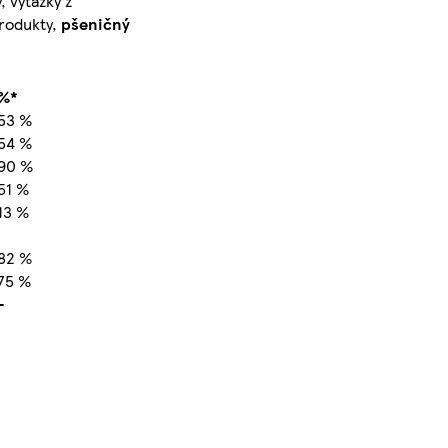
, výtažky z
rodukty,
pšeničný
%*
53 %
54 %
90 %
51 %
13 %
82 %
75 %
-