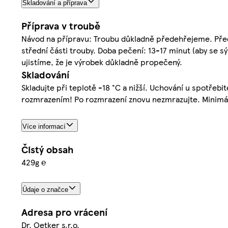
Skladování a příprava
Příprava v troubě
Návod na přípravu: Troubu důkladně předehřejeme. Pře
střední části trouby. Doba pečení: 13-17 minut (aby se s
ujistíme, že je výrobek důkladně propečený.
Skladování
Skladujte při teplotě -18 °C a nižší. Uchování u spotřebit
rozmrazením! Po rozmrazení znovu nezmrazujte. Minimální 
Více informací
Čistý obsah
429g ℮
Údaje o značce
Adresa pro vrácení
Dr. Oetker s.r.o.