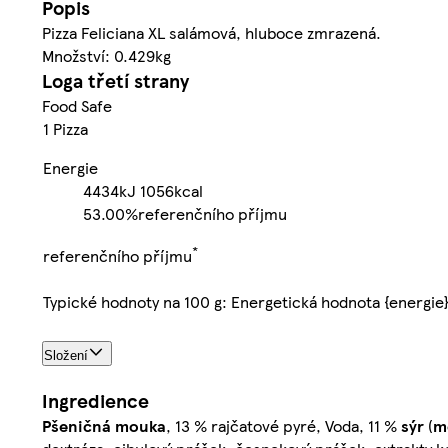
Popis
Pizza Feliciana XL salámová, hluboce zmrazená.
Množství: 0.429kg
Loga třetí strany
Food Safe
1 Pizza
Energie
4434kJ
1056kcal
53.00%
referenčního příjmu
*
referenčního příjmu
Typické hodnoty na 100 g: Energetická hodnota {energie
Složení
Ingredience
Pšeničná
mouka
, 13 % rajčatové pyré, Voda, 11 %
sýr
(
m