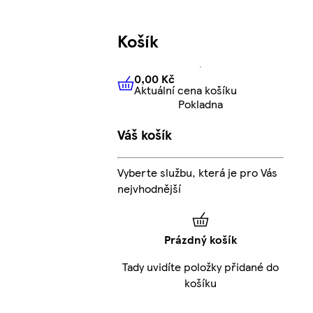
Košík
0,00 Kč
Aktuální cena košíku
0,00 Kč
Aktuální cena košíku
Pokladna
Váš košík
Vyberte službu, která je pro Vás
nejvhodnější
Prázdný košík
Tady uvidíte položky přidané do
košíku