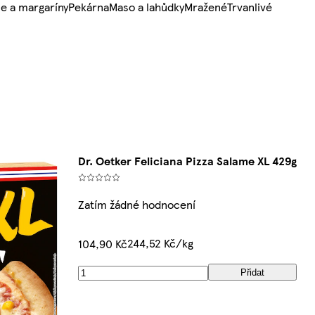
e a margaríny
Pekárna
Maso a lahůdky
Mražené
Trvanlivé
Dr. Oetker Feliciana Pizza Salame XL 429g
Zatím žádné hodnocení
244,52 Kč/kg
104,90 Kč
Přidat