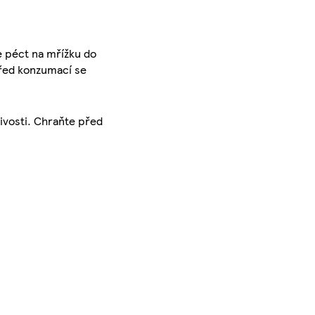
 péct na mřížku do
 Před konzumací se
nlivosti. Chraňte před