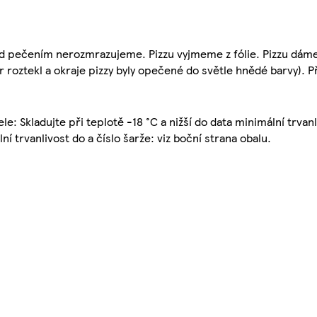
d pečením nerozmrazujeme. Pizzu vyjmeme z fólie. Pizzu dáme
ýr roztekl a okraje pizzy byly opečené do světle hnědé barvy).
ele: Skladujte při teplotě -18 °C a nižší do data minimální trva
trvanlivost do a číslo šarže: viz boční strana obalu.