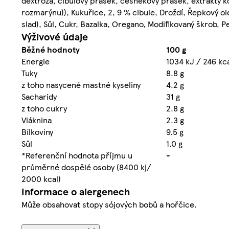
dextróza, cibulový prášek, česnekový prášek, extrakty koř
rozmarýnu)), Kukuřice, 2, 9 % cibule, Droždí, Řepkový ol
slad), Sůl, Cukr, Bazalka, Oregano, Modifikovaný škrob, P
Výživové údaje
Běžné hodnoty
100 g
Energie
1034 kJ / 246 kc
Tuky
8.8 g
z toho nasycené mastné kyseliny
4.2 g
Sacharidy
31 g
z toho cukry
2.8 g
Vláknina
2.3 g
Bílkoviny
9.5 g
Sůl
1.0 g
*Referenční hodnota příjmu u
-
průměrné dospělé osoby (8400 kj/
2000 kcal)
Informace o alergenech
Může obsahovat stopy sójových bobů a hořčice.