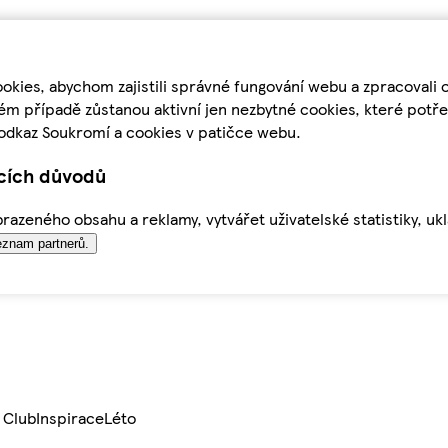
kies, abychom zajistili správné fungování webu a zpracovali 
ém případě zůstanou aktivní jen nezbytné cookies, které pot
odkaz Soukromí a cookies v patičce webu.
ících důvodů
azeného obsahu a reklamy, vytvářet uživatelské statistiky, uk
znam partnerů.
 Club
Inspirace
Léto