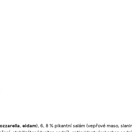
}
ozzarella
,
eidam
), 6, 8 % pikantní salám (vepřové maso, slanin