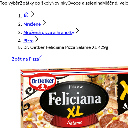
Top výběr
Zpátky do školy
Novinky
Ovoce a zelenina
Mléčné, vejc
Mražené
Mražená pizza a hranolky
Pizza
Dr. Oetker Feliciana Pizza Salame XL 429g
Zpět na Pizza