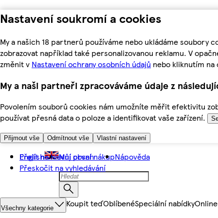
Nastavení soukromí a cookies
My a našich 18 partnerů používáme nebo ukládáme soubory coo
zobrazovat například také personalizovanou reklamu. V opačn
změnit v
Nastavení ochrany osobních údajů
nebo kliknutím na 
My a naši partneři zpracováváme údaje z následuj
Povolením souborů cookies nám umožníte měřit efektivitu zobr
používat přesná data o poloze a identifikovat vaše zařízení.
Se
Přijmout vše
Odmítnout vše
Vlastní nastavení
Přejít na hlavní obsah
English
Můj první nákup
Nápověda
Přeskočit na vyhledávání
Koupit teď
Oblíbené
Speciální nabídky
Online
Všechny kategorie