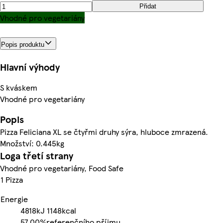
Přidat
Vhodné pro vegetariány
Popis produktu
Hlavní výhody
S kváskem
Vhodné pro vegetariány
Popis
Pizza Feliciana XL se čtyřmi druhy sýra, hluboce zmrazená.
Množství: 0.445kg
Loga třetí strany
Vhodné pro vegetariány, Food Safe
1 Pizza
Energie
4818kJ
1148kcal
57.00%
referenčního příjmu