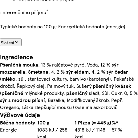
*
referenčního příjmu
Typické hodnoty na 100 g: Energetická hodnota {energie}
Složení
Ingredience
Pšeničná
mouka
, 13 % rajčatové pyré, Voda, 12 %
sýr
mozzarella
,
Smetana
, 4, 2 %
sýr
eidam
, 4, 2 %
sýr
čedar
(
mléko
, sůl, startovací kultury, barvivo (karoteny)), Pekařské
droždí, Řepkový olej, Palmový tuk, Sušený
pšeničný
kvásek
(
pšeničné
mlýnské produkty,
pšeničný
slad), Sůl, Cukr, 0, 5 %
sýr
s modrou plísní
, Bazalka, Modifikovaný škrob, Pepř,
Oregano, Látka zlepšující mouku (kyselina askorbová)
Výživové údaje
Běžné hodnoty
100 g
1 Pizza (= 445 g)
%*
Energie
1083 kJ / 258
4818 kJ / 1148
57 %
kcal
kcal