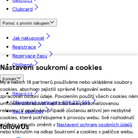
Clubcard
Pomoc s prvním nákupem
Jak nakupovat
Registrace
Rezervace času
Oblíbené
Nastavení soukromí a cookies
Kontakt
My a našich 18 partnerů používáme nebo ukládáme soubory
cookies, abychom zajistili správné fungování webu a
itesco.cz
zpracovali osobní údaje. Povolením použití všech cookies nám
Zákaznické centrum - 800 222 555
umožníte zobrazovat například také personalizovanou
reklamu. V opačném případě zůstanou aktivní jen nezbytné
Naše obchody
cookies, které potřebujeme k provozu webu. Své rozhodnutí
můžete kdykoliv změnit v
Nastavení ochrany osobních údajů
followUs
nebo kliknutím na odkaz Soukromí a cookies v patičce webu.