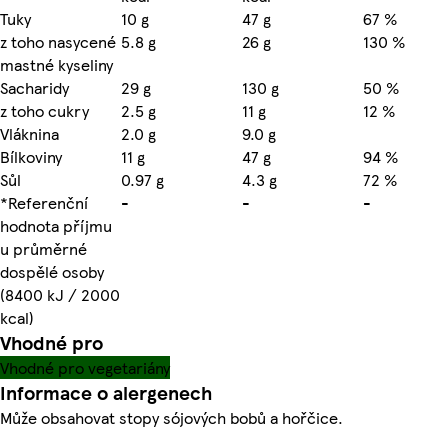
Tuky
10 g
47 g
67 %
z toho nasycené
5.8 g
26 g
130 %
mastné kyseliny
Sacharidy
29 g
130 g
50 %
z toho cukry
2.5 g
11 g
12 %
Vláknina
2.0 g
9.0 g
Bílkoviny
11 g
47 g
94 %
Sůl
0.97 g
4.3 g
72 %
*Referenční
-
-
-
hodnota příjmu
u průměrné
dospělé osoby
(8400 kJ / 2000
kcal)
Vhodné pro
Vhodné pro vegetariány
Informace o alergenech
Může obsahovat stopy sójových bobů a hořčice.