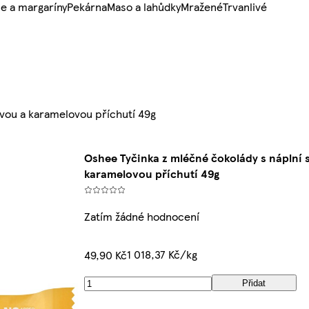
e a margaríny
Pekárna
Maso a lahůdky
Mražené
Trvanlivé
ovou a karamelovou příchutí 49g
Oshee Tyčinka z mléčné čokolády s náplní 
karamelovou příchutí 49g
Zatím žádné hodnocení
1 018,37 Kč/kg
49,90 Kč
Přidat