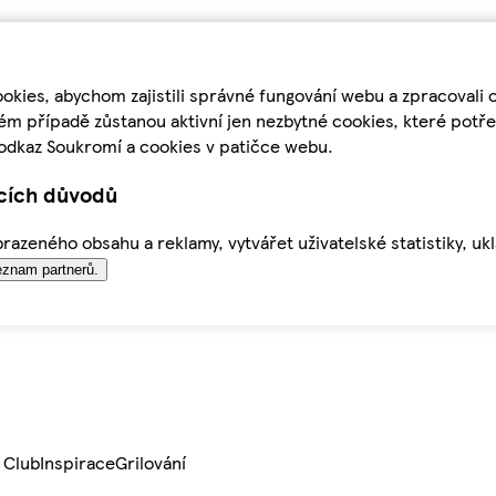
kies, abychom zajistili správné fungování webu a zpracovali 
ém případě zůstanou aktivní jen nezbytné cookies, které pot
odkaz Soukromí a cookies v patičce webu.
ících důvodů
azeného obsahu a reklamy, vytvářet uživatelské statistiky, uk
znam partnerů.
 Club
Inspirace
Grilování