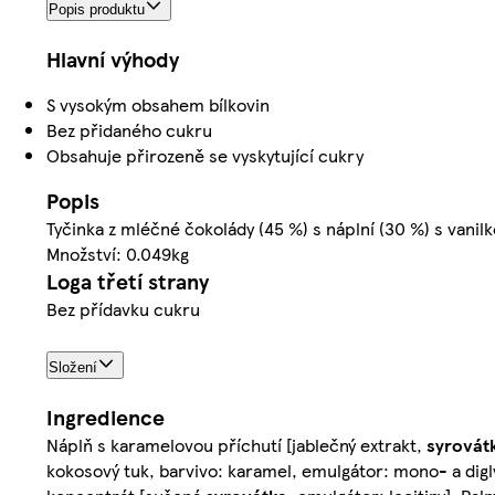
Popis produktu
Hlavní výhody
S vysokým obsahem bílkovin
Bez přidaného cukru
Obsahuje přirozeně se vyskytující cukry
Popis
Tyčinka z mléčné čokolády (45 %) s náplní (30 %) s vanil
Množství: 0.049kg
Loga třetí strany
Bez přídavku cukru
Složení
Ingredience
Náplň s karamelovou příchutí [jablečný extrakt,
syrovát
kokosový tuk, barvivo: karamel, emulgátor: mono- a digly