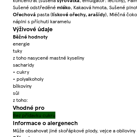
koncentrát [sušená
syrovátka
, emulgátor: lecitiny], Pa
Sušené odstředěné
mléko
, Kakaová hmota, Sušené pln
Ořechová
pasta (
lískové ořechy
,
arašídy
), Mléčná čok
náplni s příchuti karamelu
Výživové údaje
Běžné hodnoty
energie
tuky
z toho nasycené mastné kyseliny
sacharidy
- cukry
- polyalkoholy
bílkoviny
sůl
z toho:
Vhodné pro
Bez přídavku cukru
Informace o alergenech
Může obsahovat jiné skořápkové plody, vejce a obiloviny 