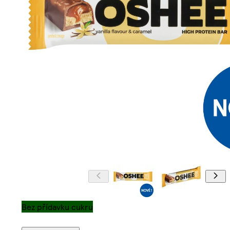
Bez přídavku cukru