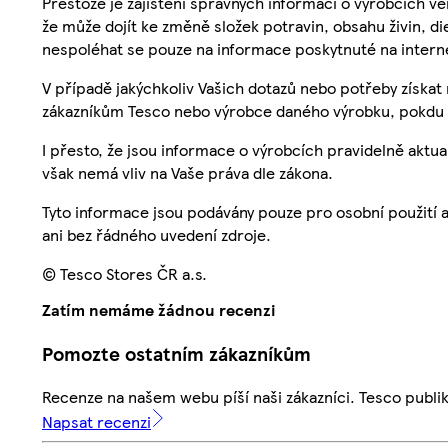
Přestože je zajištění správných informací o výrobcích vě
že může dojít ke změně složek potravin, obsahu živin, di
nespoléhat se pouze na informace poskytnuté na intern
V případě jakýchkoliv Vašich dotazů nebo potřeby získat
zákazníkům Tesco nebo výrobce daného výrobku, pokdu 
I přesto, že jsou informace o výrobcích pravidelně akt
však nemá vliv na Vaše práva dle zákona.
Tyto informace jsou podávány pouze pro osobní použití 
ani bez řádného uvedení zdroje.
© Tesco Stores ČR a.s.
Zatím nemáme žádnou recenzi
Pomozte ostatním zákazníkům
Recenze na našem webu píší naši zákazníci. Tesco publ
Napsat recenzi