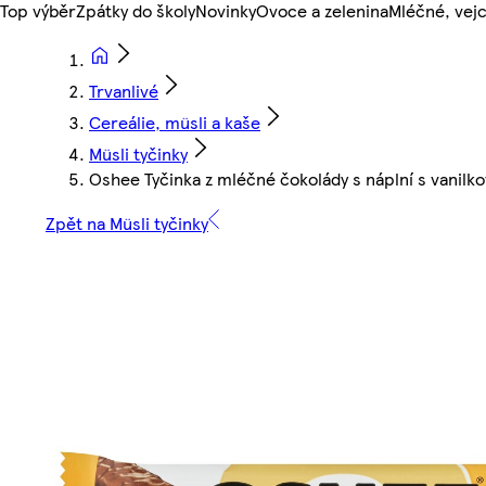
Top výběr
Zpátky do školy
Novinky
Ovoce a zelenina
Mléčné, vejc
Trvanlivé
Cereálie, müsli a kaše
Müsli tyčinky
Oshee Tyčinka z mléčné čokolády s náplní s vanilk
Zpět na Müsli tyčinky