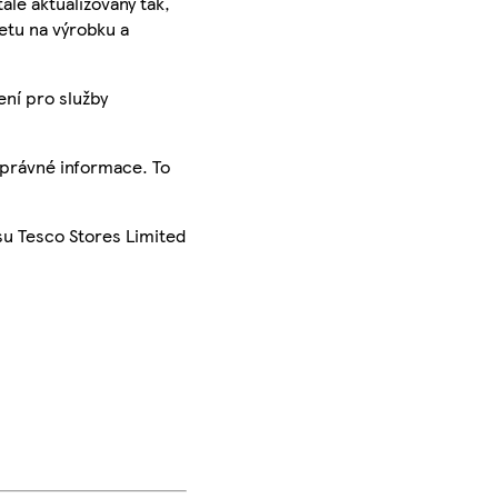
ále aktualizovány tak,
ketu na výrobku a
ení pro služby
správné informace. To
su Tesco Stores Limited