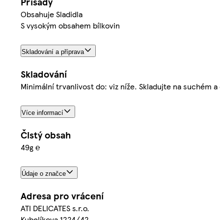
Přísady
Obsahuje Sladidla
S vysokým obsahem bílkovin
Skladování a příprava
Skladování
Minimální trvanlivost do: viz níže. Skladujte na suchém
Více informací
Čistý obsah
49g ℮
Údaje o značce
Adresa pro vrácení
ATI DELICATES s.r.o.
Kubelíkova 1224/42