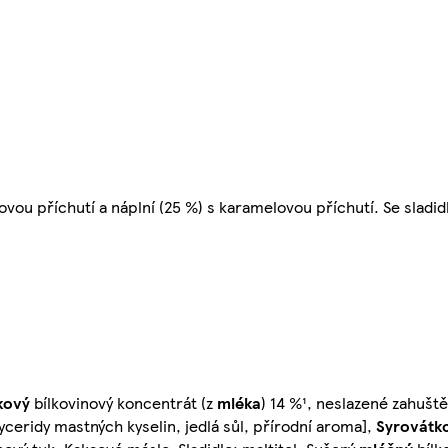
kovou příchutí a náplní (25 %) s karamelovou příchutí. Se sladi
kový
bílkovinový koncentrát (z
mléka
) 14 %¹, neslazené zahušt
ceridy mastných kyselin, jedlá sůl, přírodní aroma],
Syrovátk