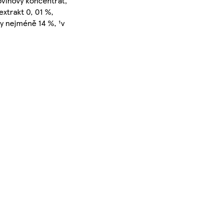
ovinový koncentrát,
 extrakt 0, 01 %,
y nejméně 14 %, ¹v