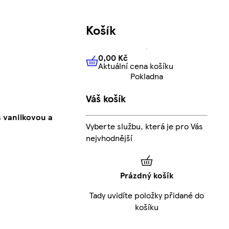
Košík
0,00 Kč
Aktuální cena košíku
0,00 Kč
Aktuální cena košíku
Pokladna
Váš košík
s vanilkovou a
Vyberte službu, která je pro Vás
nejvhodnější
Prázdný košík
Tady uvidíte položky přidané do
košíku