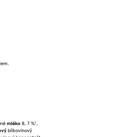
dlem.
ěné
mléko
8, 7 %¹,
ový
bílkovinový