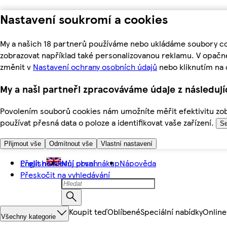
Nastavení soukromí a cookies
My a našich 18 partnerů používáme nebo ukládáme soubory coo
zobrazovat například také personalizovanou reklamu. V opačn
změnit v
Nastavení ochrany osobních údajů
nebo kliknutím na 
My a naši partneři zpracováváme údaje z následuj
Povolením souborů cookies nám umožníte měřit efektivitu zobr
používat přesná data o poloze a identifikovat vaše zařízení.
Se
Přijmout vše
Odmítnout vše
Vlastní nastavení
Přejít na hlavní obsah
English
Můj první nákup
Nápověda
Přeskočit na vyhledávání
Koupit teď
Oblíbené
Speciální nabídky
Online
Všechny kategorie