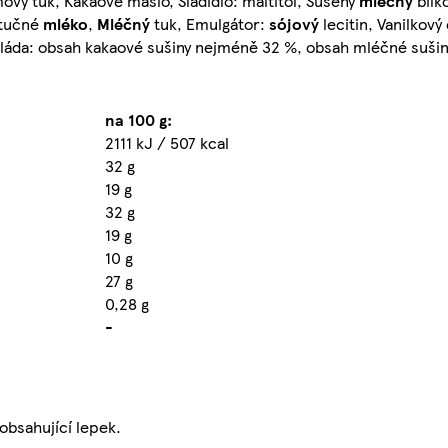
lmový tuk, Kakaové máslo, Sladidlo: maltitol, Sušený
mléčný
bílk
otučné
mléko
,
Mléčný
tuk, Emulgátor:
sójový
lecitin, Vanilkový
oláda: obsah kakaové sušiny nejméně 32 %, obsah mléčné sušin
na 100 g:
2111 kJ / 507 kcal
32 g
19 g
32 g
19 g
10 g
27 g
0,28 g
-
obsahující lepek.