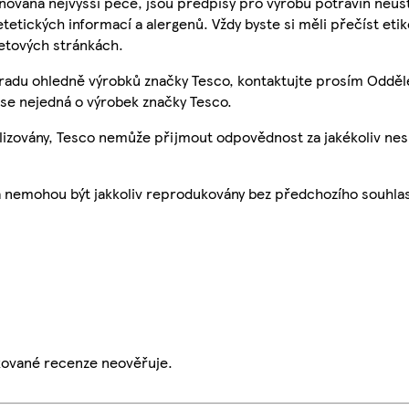
nována nejvyšší péče, jsou předpisy pro výrobu potravin neust
etetických informací a alergenů. Vždy byste si měli přečíst eti
etových stránkách.
 radu ohledně výrobků značky Tesco, kontaktujte prosím Odděl
se nejedná o výrobek značky Tesco.
ualizovány, Tesco nemůže přijmout odpovědnost za jakékoliv ne
a nemohou být jakkoliv reprodukovány bez předchozího souhla
ikované recenze neověřuje.