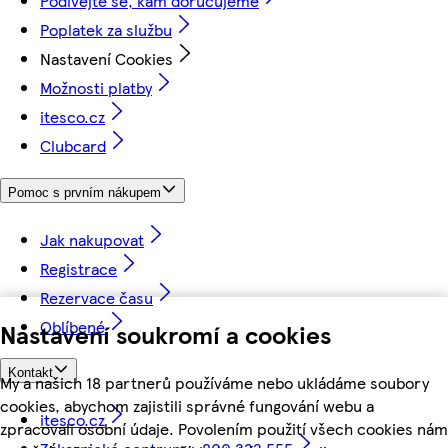
Podívejte se, kam doručujeme
Poplatek za službu
Nastavení Cookies
Možnosti platby
itesco.cz
Clubcard
Pomoc s prvním nákupem
Jak nakupovat
Registrace
Rezervace času
Oblíbené
Nastavení soukromí a cookies
Kontakt
My a našich 18 partnerů používáme nebo ukládáme soubory
cookies, abychom zajistili správné fungování webu a
itesco.cz
zpracovali osobní údaje. Povolením použití všech cookies nám